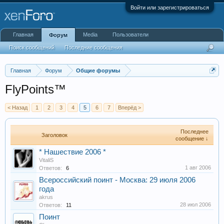
Войти или зарегистрироваться
Главная
Media
Пользователи
Форум
Поиск сообщений
Последние сообщения
Главная
Форум
Общие форумы
FlyPoints™
< Назад
1
2
3
4
5
6
7
Вперёд >
Последнее
Заголовок
сообщение ↓
* Нашествие 2006 *
VitaliS
1 авг 2006
Ответов:
6
Всероссийский поинт - Москва: 29 июля 2006
года
akrus
28 июл 2006
Ответов:
11
Поинт