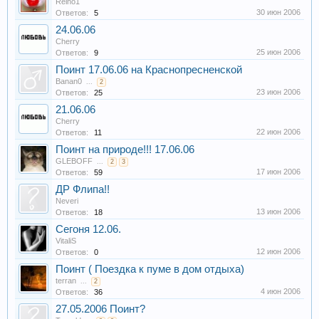
Reino1
30 июн 2006
Ответов:
5
24.06.06
Cherry
25 июн 2006
Ответов:
9
Поинт 17.06.06 на Краснопресненской
Banan0
...
2
23 июн 2006
Ответов:
25
21.06.06
Cherry
22 июн 2006
Ответов:
11
Поинт на природе!!! 17.06.06
GLEBOFF
...
2
3
17 июн 2006
Ответов:
59
ДР Флипа!!
Neveri
13 июн 2006
Ответов:
18
Сегоня 12.06.
VitaliS
12 июн 2006
Ответов:
0
Поинт ( Поездка к пуме в дом отдыха)
terran
...
2
4 июн 2006
Ответов:
36
27.05.2006 Поинт?