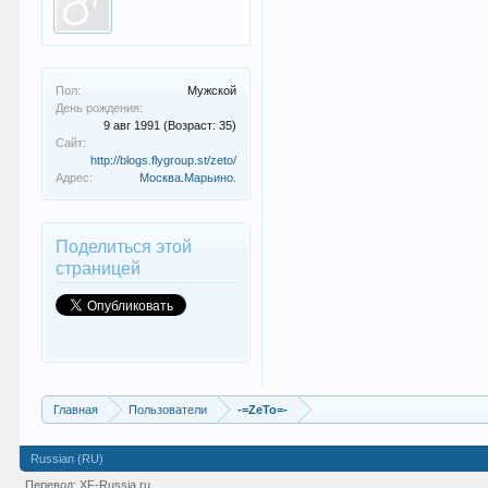
Пол:
Мужской
День рождения:
9 авг 1991
(Возраст: 35)
Сайт:
http://blogs.flygroup.st/zeto/
Адрес:
Москва.Марьино.
Поделиться этой
страницей
Главная
Пользователи
-=ZeTo=-
Russian (RU)
Перевод:
XF-Russia.ru