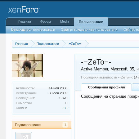
Главная
Форум
Media
Пользователи
Выдающиеся пользователи
Зарегистрированные пользователи
Сейчас н
Главная
Пользователи
-=ZeTo=-
-=ZeTo=-
Active Member
, Мужской, 35,
и
Последняя активность -=ZeTo=-:
14 
Сообщения профиля
Активность:
14 ноя 2008
Регистрация:
30 сен 2005
Сообщения на странице профи
Сообщения:
1.320
Симпатии:
0
Баллы:
36
Подписавшиеся
1