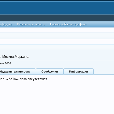
а форуме
Недавняя активность
Новые сообщения профиля
з
Москва.Марьино.
ноя 2008
Недавняя активность
Сообщения
Информация
ля -=ZeTo=- пока отсутствуют.