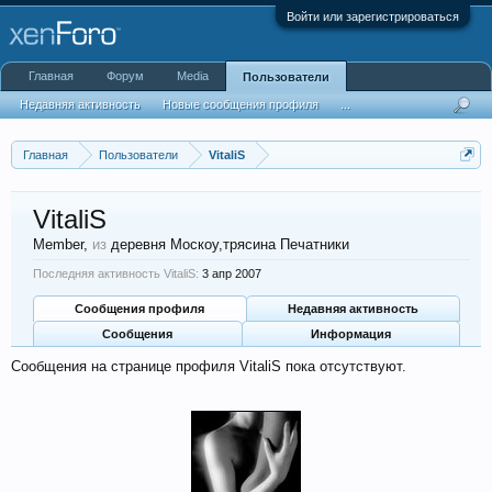
Войти или зарегистрироваться
Главная
Форум
Media
Пользователи
Недавняя активность
Новые сообщения профиля
...
Главная
Пользователи
VitaliS
VitaliS
Member
,
из
деревня Москоу,трясина Печатники
Последняя активность VitaliS:
3 апр 2007
Сообщения профиля
Недавняя активность
Сообщения
Информация
Сообщения на странице профиля VitaliS пока отсутствуют.