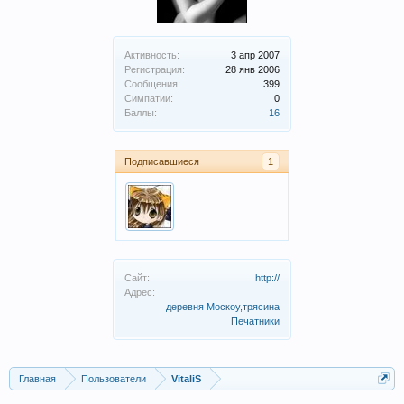
Активность:
3 апр 2007
Регистрация:
28 янв 2006
Сообщения:
399
Симпатии:
0
Баллы:
16
Подписавшиеся
1
Сайт:
http://
Адрес:
деревня Москоу,трясина
Печатники
Главная
Пользователи
VitaliS