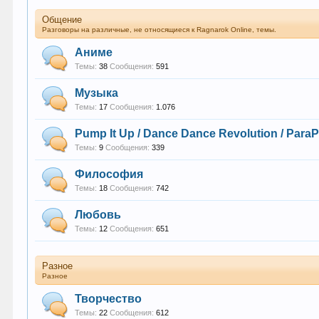
Общение
Разговоры на различные, не относящиеся к Ragnarok Online, темы.
Аниме
Темы:
38
Сообщения:
591
Музыка
Темы:
17
Сообщения:
1.076
Pump It Up / Dance Dance Revolution / Para
Темы:
9
Сообщения:
339
Философия
Темы:
18
Сообщения:
742
Любовь
Темы:
12
Сообщения:
651
Разное
Разное
Творчество
Темы:
22
Сообщения:
612