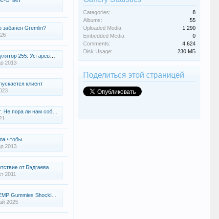
с-Ответ
Categories:
8
Albums:
55
Uploaded Media:
1.290
о забанен Gremlin?
026
Embedded Media:
0
Comments:
4.624
Disk Usage:
230 МБ
255. Устаревший (шмота и мобов не хватает)
р 2013
Поделиться этой страницей
пускается клиент
023
 Не пора ли нам собраться?
21
а чтобы...
р 2013
тствие от Бэдгаева
кт 2011
 Shocking Reviews: Celebrity Endorsement or Dangerous Scam?
ай 2025