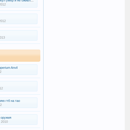
 умер и не оживляется. [Flame]
2012
2012
013
perium Anvil
2
12
яю гтб на тао
12
 оружия
 2010