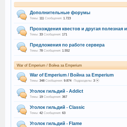
Дополнительные форумы
Темы:
111
Сообщения:
1.723
Прохождения квестов и другая полезная
Темы:
33
Сообщения:
171
Предложения по работе сервера
Темы:
78
Сообщения:
1.552
War of Emperium / Война за Emperium
War of Emperium / Война за Emperium
Темы:
348
Сообщения:
9.874
Подразделы:
3
Уголок гильдий - Addict
Темы:
19
Сообщения:
367
Уголок гильдий - Classic
Темы:
42
Сообщения:
63
Уголок гильдий - Flame