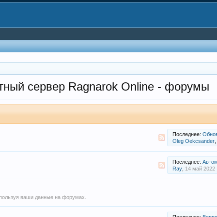
атный сервер Ragnarok Online - форумы
Последнее:
Обновлени
Oleg Oekcsander
,
Последнее:
Автоматиче
Ray
,
14 май 2022
спользуя ваши данные на форумах.