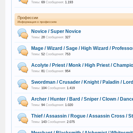
Темы:
69
Сообщения:
1.193
Профессии
Информация о профессиях
Novice / Super Novice
Темы:
28
Сообщения:
327
Mage / Wizard / Sage / High Wizard / Professo
Темы:
52
Сообщения:
753
Acolyte / Priest / Monk / High Priest / Champi
Темы:
81
Сообщения:
954
Swordman / Crusader / Knight / Paladin / Lor
Темы:
104
Сообщения:
1.419
Archer / Hunter / Bard / Sniper / Clown / Dance
Темы:
94
Сообщения:
1.020
Thief / Assassin / Rogue / Assassin Cross / S
Темы:
143
Сообщения:
2.075
Merchant / Blacksmith / Alchemist / Whitesmit