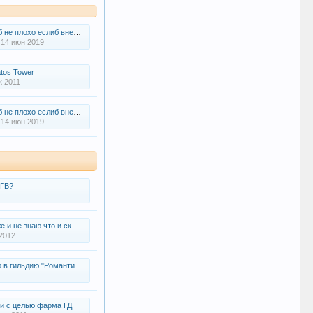
хо еслиб внесли несколько изменений на Flame
14 июн 2019
tos Tower
к 2011
хо еслиб внесли несколько изменений на Flame
14 июн 2019
 ГВ?
и не знаю что и сказать...
2012
 в гильдию "Романтики"
и с целью фарма ГД