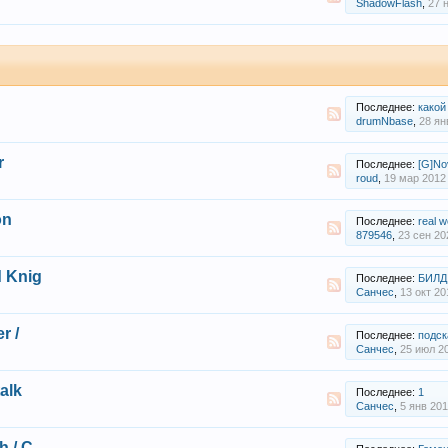
ShadowFlash
,
27 
Последнее:
какой 
drumNbase
,
28 ян
r
Последнее:
[G]No
roud
,
19 мар 2012
on
Последнее:
real wo
879546
,
23 сен 20
d Knig
Последнее:
БИЛД 
Санчес
,
13 окт 20
r /
Последнее:
подскажит
Санчес
,
25 июл 2
talk
Последнее:
1
Санчес
,
5 янв 20
h / C