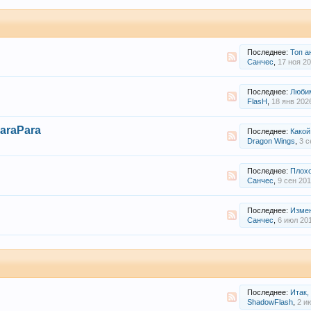
Последнее:
Топ а
Санчес
,
17 ноя 2
Последнее:
Любим
FlasH
,
18 янв 202
ParaPara
Последнее:
Какой
Dragon Wings
,
3 с
Последнее:
Плохо
Санчес
,
9 сен 20
Последнее:
Изме
Санчес
,
6 июл 20
Последнее:
Итак,
ShadowFlash
,
2 и