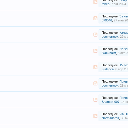
Последнее:
Вопро
takep
,
7 окт 2024
Последнее:
За чт
879546
,
27 май 2
Последнее:
Калькулятор 
boomertook
,
29 ма
Последнее:
Не за
Blackhaim
,
3 окт 2
Последнее:
15 лет.
Judecca
,
8 апр 20
Последнее:
Пришл
boomertook
,
29 ма
Последнее:
Приве
Shaman-007
,
14 о
Последнее:
Via HEMP Gummies
Normsdarris
,
30 м