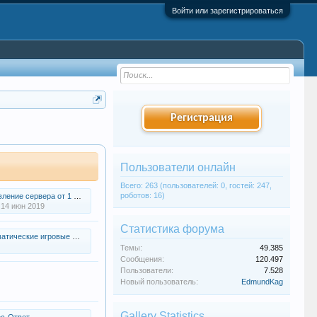
Войти или зарегистрироваться
Регистрация
Пользователи онлайн
Всего: 263 (пользователей: 0, гостей: 247,
роботов: 16)
е сервера от 1 февраля 2018 года
14 июн 2019
Статистика форума
ские игровые события нашего сервера
Темы:
49.385
Сообщения:
120.497
Пользователи:
7.528
Новый пользователь:
EdmundKag
Gallery Statistics