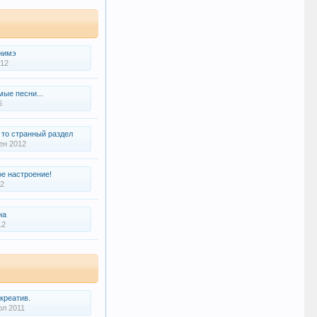
нимэ
012
ые песни...
6
 то странный раздел
ен 2012
е настроение!
12
на
12
 креатив.
юл 2011