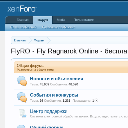
Главная
Media
Пользователи
Форум
Поиск сообщений
Последние сообщения
Главная
Форум
FlyRO - Fly Ragnarok Online - беспл
Общие форумы
Разговоры на общие темы
Новости и объявления
Темы:
45.909
Сообщения:
48.590
События и конкурсы
Темы:
16
Сообщения:
1.231
Подразделы:
1
Центр поддержки
Система электронной обработки заявок. Вход осуществляется, и
Общий форум