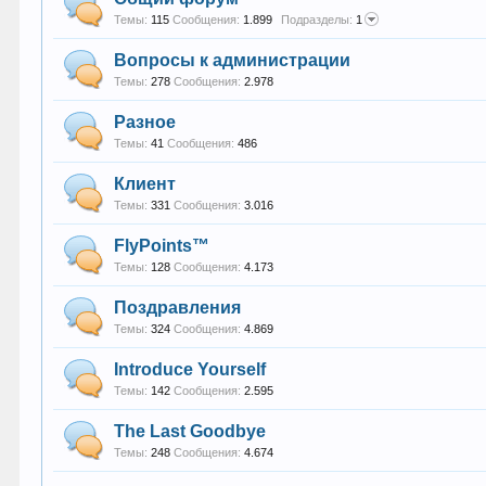
Темы:
115
Сообщения:
1.899
Подразделы:
1
Вопросы к администрации
Темы:
278
Сообщения:
2.978
Разное
Темы:
41
Сообщения:
486
Клиент
Темы:
331
Сообщения:
3.016
FlyPoints™
Темы:
128
Сообщения:
4.173
Поздравления
Темы:
324
Сообщения:
4.869
Introduce Yourself
Темы:
142
Сообщения:
2.595
The Last Goodbye
Темы:
248
Сообщения:
4.674