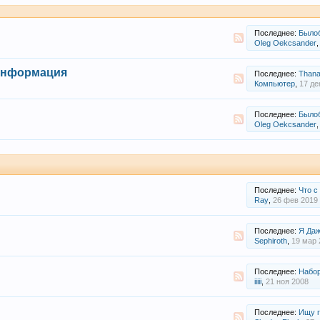
Последнее:
Былоб не пло
Oleg Oekcsander
,
 информация
Последнее:
Thana
Компьютер
,
17 де
Последнее:
Былоб не пло
Oleg Oekcsander
,
Последнее:
Что с
Ray
,
26 фев 2019
Последнее:
Я Даже 
Sephiroth
,
19 мар 
Последнее:
Набор
iiiii
,
21 ноя 2008
Последнее:
Ищу г