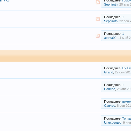
Последнее:
Гомонкул
Sephiroth
,
20 апр 
Последнее:
1
Sephiroth
,
22 сен 
Последнее:
1
atoma00
,
11 май 2
Последнее:
B> Em
Grand
,
27 сен 201
Последнее:
1
Санчес
,
28 авг 20
Последнее:
помен
Санчес
,
8 сен 20
Последнее:
Точка
Unexpected
,
9 янв