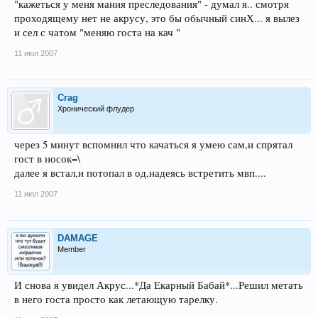
"кажеться у меня мания преследования" - думал я.. смотря
проходящему нет не акрусу, это бы обычный синХ... я вылез
и сел с чатом "меняю госта на кач "
11 июл 2007
Crag
Хронический флудер
через 5 минут вспомнил что качаться я умею сам,и спрятал
гост в носок=\
далее я встал,и потопал в од,надеясь встретить мвп....
11 июл 2007
DAMAGE
Member
И снова я увидел Акрус...*Да Екарный Бабай*...Решил метать
в него госта просто как летающую тарелку.