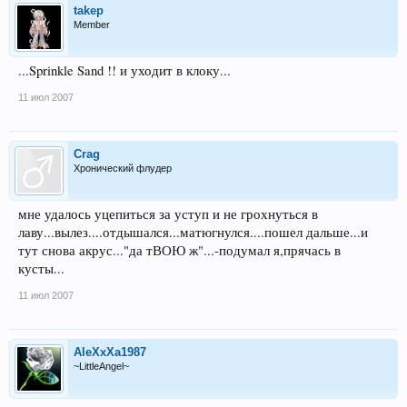
takep
Member
...Sprinkle Sand !! и уходит в клоку...
11 июл 2007
Crag
Хронический флудер
мне удалось уцепиться за уступ и не грохнуться в
лаву...вылез....отдышался...матюгнулся....пошел дальше...и
тут снова акрус..."да тВОЮ ж"...-подумал я,прячась в
кусты...
11 июл 2007
AleXxXa1987
~LittleAngel~