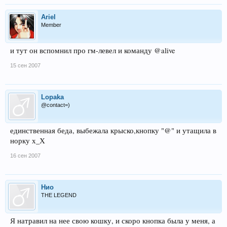
Ariel
Member
и тут он вспомнил про гм-левел и команду @alive
15 сен 2007
Lopaka
@contact=)
единственная беда, выбежала крыско,кнопку "@" и утащила в
норку х_Х
16 сен 2007
Нио
THE LEGEND
Я натравил на нее свою кошку, и скоро кнопка была у меня, а