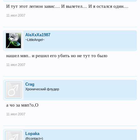
И тут этот легион завис.... И вылетел.... И я остался один....
11 июл 2007
AleXxXa1987
~LittleAngel~
нашел мвп.. и решил его убить но не тут то было
11 июл 2007
Crag
Хронический флудер
а чо за мвп?о,О
11 июл 2007
Lopaka
@contact=)