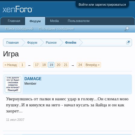
Войти или зарегистрироваться
Главная
Media
Пользователи
Форум
Поиск сообщений
Последние сообщения
Главная
Форум
Разное
Флейм
Игра
< Назад
1
←
17
18
19
20
21
→
24
Вперёд >
DAMAGE
Member
Увернувшись от палки я нанес удар в голову...Он сломал мою
пушку..И я кинулся на него - начал кусать за йайца и он как
заорет...
11 июл 2007