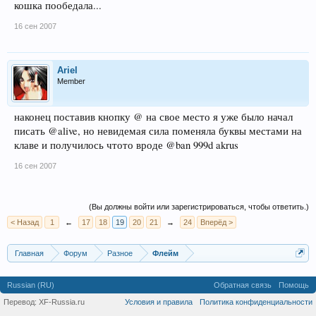
кошка пообедала...
16 сен 2007
Ariel
Member
наконец поставив кнопку @ на свое место я уже было начал
писать @alive, но невидемая сила поменяла буквы местами на
клаве и получилось чтото вроде @ban 999d akrus
16 сен 2007
(Вы должны войти или зарегистрироваться, чтобы ответить.)
< Назад
1
←
17
18
19
20
21
→
24
Вперёд >
Главная
Форум
Разное
Флейм
Russian (RU)
Обратная связь
Помощь
Перевод:
XF-Russia.ru
Условия и правила
Политика конфиденциальности