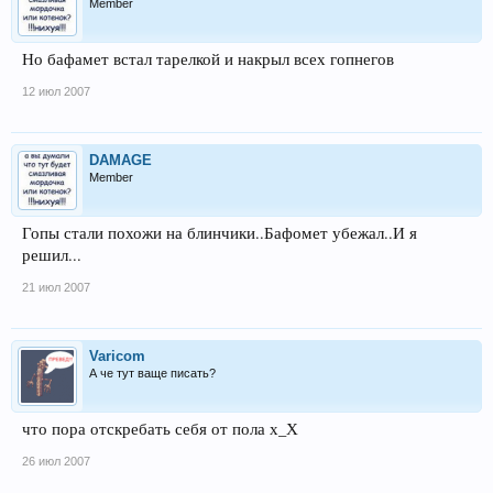
Member
Но бафамет встал тарелкой и накрыл всех гопнегов
12 июл 2007
DAMAGE
Member
Гопы стали похожи на блинчики..Бафомет убежал..И я
решил...
21 июл 2007
Varicom
А че тут ваще писать?
что пора отскребать себя от пола х_Х
26 июл 2007