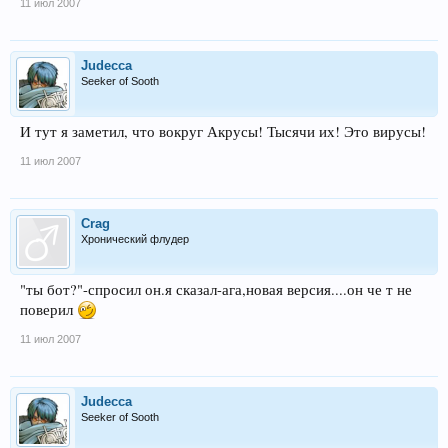
11 июл 2007
Judecca
Seeker of Sooth
И тут я заметил, что вокруг Акрусы! Тысячи их! Это вирусы!
11 июл 2007
Crag
Хронический флудер
"ты бот?"-спросил он.я сказал-ага,новая версия....он че т не
поверил
11 июл 2007
Judecca
Seeker of Sooth