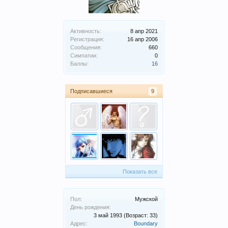
Активность:
8 апр 2021
Регистрация:
16 апр 2006
Сообщения:
660
Симпатии:
0
Баллы:
16
Подписавшиеся
9
Показать все
Пол:
Мужской
День рождения:
3 май 1993
(Возраст: 33)
Адрес:
Boundary