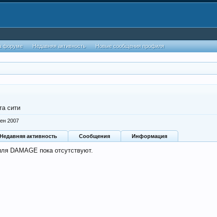
а форуме
Недавняя активность
Новые сообщения профиля
та сити
сен 2007
Недавняя активность
Сообщения
Информация
иля DAMAGE пока отсутствуют.