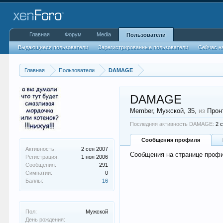
Главная
Форум
Media
Пользователи
Выдающиеся пользователи
Зарегистрированные пользователи
Сейчас н
Главная
Пользователи
DAMAGE
DAMAGE
Member
, Мужской, 35,
из
Прон
Последняя активность DAMAGE:
2 
Сообщения профиля
Активность:
2 сен 2007
Сообщения на странице проф
Регистрация:
1 ноя 2006
Сообщения:
291
Симпатии:
0
Баллы:
16
Пол:
Мужской
День рождения: