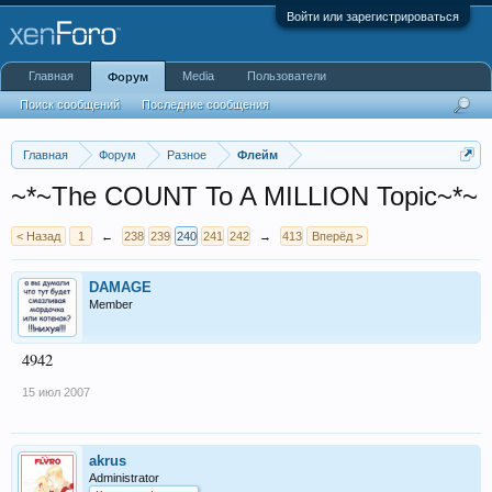
Войти или зарегистрироваться
Главная
Media
Пользователи
Форум
Поиск сообщений
Последние сообщения
Главная
Форум
Разное
Флейм
~*~The COUNT To A MILLION Topic~*~
< Назад
1
←
238
239
240
241
242
→
413
Вперёд >
DAMAGE
Member
4942
15 июл 2007
akrus
Administrator