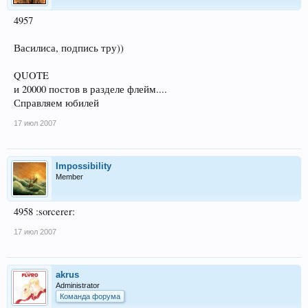
4957
Василиса, подпись тру))
QUOTE
и 20000 постов в разделе флейм....
Справляем юбилей
17 июл 2007
Impossibility
Member
4958 :sorcerer:
17 июл 2007
akrus
Administrator
Команда форума