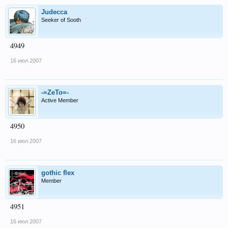
Judecca
Seeker of Sooth
4949
16 июл 2007
-=ZeTo=-
Active Member
4950
16 июл 2007
gothic flex
Member
4951
16 июл 2007