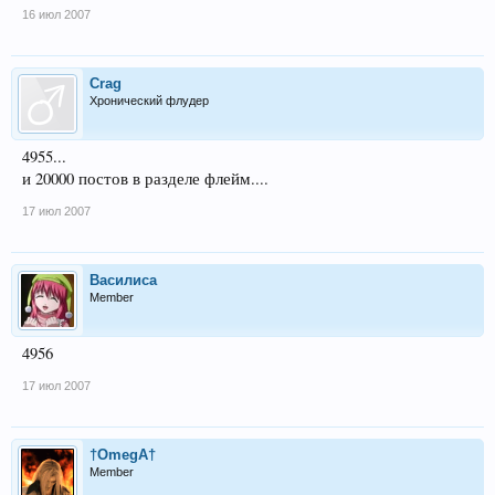
16 июл 2007
Crag
Хронический флудер
4955...
и 20000 постов в разделе флейм....
17 июл 2007
Василиса
Member
4956
17 июл 2007
†OmegA†
Member