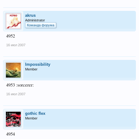
akrus
Administrator
Команда форума
4952
16 июл 2007
Impossibility
Member
4953 :sorcerer:
16 июл 2007
gothic flex
Member
4954