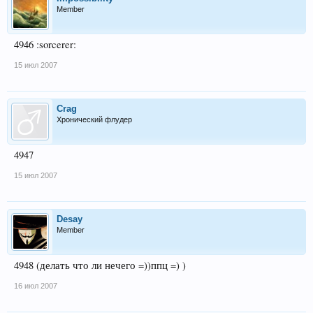
Member
4946 :sorcerer:
15 июл 2007
Crag
Хронический флудер
4947
15 июл 2007
Desay
Member
4948 (делать что ли нечего =))ппц =) )
16 июл 2007