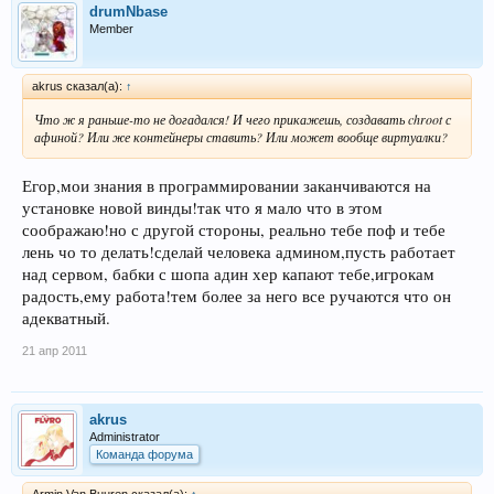
drumNbase
Member
akrus сказал(а):
↑
Что ж я раньше-то не догадался! И чего прикажешь, создавать chroot с
афиной? Или же контейнеры ставить? Или может вообще виртуалки?
Егор,мои знания в программировании заканчиваются на
установке новой винды!так что я мало что в этом
соображаю!но с другой стороны, реально тебе поф и тебе
лень чо то делать!сделай человека админом,пусть работает
над сервом, бабки с шопа адин хер капают тебе,игрокам
радость,ему работа!тем более за него все ручаются что он
адекватный.
21 апр 2011
akrus
Administrator
Команда форума
Armin Van Buuren сказал(а):
↑