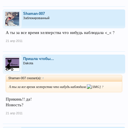
Shaman-007
Заблокированный
А ты за все время хелперства что нибудь наблюдала <_< ?
21 апр 2011
Пришла чтобы...
Dakota
Shaman-007 сказал(а):
↑
А ты за все время хелперства что нибудь наблюдала
?
Прикинь!! да!
Новость?
21 апр 2011