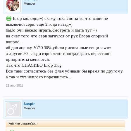
Member
Егор молодца=) скажу тока спс за то что ваще не
выключил серв. еще 2 года назад=)
было очч весело играть,смотреть и быть тут =)
на счет того что серв загнулся от рук Егора спорный
вопрос...
яб дал аценку 50/50 50% убили рисованные вещи :aww:
а другие 50 - люди взрослеют иногда,играть перестают
приоритеты меняются.
Так что СПАСИБО Егор :hug:
Все таки согласитесь без флая убивали бы время по другому
а так и тут неплохо порезвились...
21 апр 2011
kaspir
Member
Кей Кун сказал(а):
↑