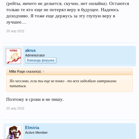
(рейты, ничего не делается, скучно, нет онлайна). Остаются
только те кто еще не потерял веру в будущее. Надеюсь
доходчиво. Я тоже еще держусь за эту глупую веру в
лучшее....
20 апр 2011
akrus
Administrator
Команда форума
Millia Rage сказал(а):
↑
Но чесслово, если ты еще не понял - то всех задолбало завтраками
питаться.
Поэтому я сроки и не пишу.
20 апр 2011
Elmiria
Active Member