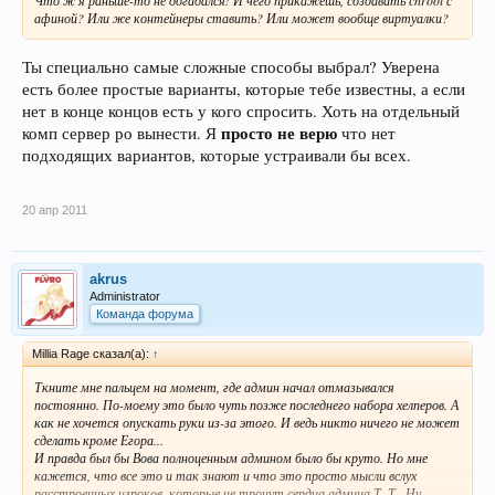
Что ж я раньше-то не догадался! И чего прикажешь, создавать chroot с
афиной? Или же контейнеры ставить? Или может вообще виртуалки?
Ты специально самые сложные способы выбрал? Уверена
есть более простые варианты, которые тебе известны, а если
нет в конце концов есть у кого спросить. Хоть на отдельный
просто не верю
комп сервер ро вынести. Я
что нет
подходящих вариантов, которые устраивали бы всех.
20 апр 2011
akrus
Administrator
Команда форума
Millia Rage сказал(а):
↑
Ткните мне пальцем на момент, где админ начал отмазывался
постоянно. По-моему это было чуть позже последнего набора хелперов. А
как не хочется опускать руки из-за этого. И ведь никто ничего не может
сделать кроме Егора...
И правда был бы Вова полноценным админом было бы круто. Но мне
кажется, что все это и так знают и что это просто мысли вслух
расстроенных игроков, которые не тронут сердца админа Т_Т . Ну