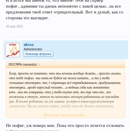
И в итоге мы имеем то, что имеем- тебе на сервер
пофиг...админки ты даешь непонятно с какой целью...на все
предложения твой ответ отрицательный. Вот и думай, как со
стороны это выглядит.
20 апр 2011
akrus
Administrator
Команда форума
ЛОСЯРА сказал(а):
↑
Егор, просто не понятно, что ты хочешь вообще делать....просто скажи
что тебе пофиг- мы хоть не будем на мозги капать....а то у тебя
сплошные отговорки. ты 3 страницы всё оправдываешься, придумываешь
отговорки...вроде взрослый человек....а ведешь себя как непонятно
кто...ты то говоришь, что у тебя ноута нет, то еще что-то...то
уезжаешь в отпуск, потом по несколько месяцев работаешь не покладая
рук. Я тоже работаю, но уж извини- не верю в твою круглосуточную
занятость. Время можно найти, чтобы что-то делать потихоньку.
Нажмите, чтобы раскрыть...
И в итоге мы имеем то, что имеем- тебе на сервер пофиг...админки ты
даешь непонятно с какой целью...на все предложения твой ответ
отрицательный. Вот и думай, как со стороны это выглядит.
Не пофиг, уж поверь мне. Пока что просто хочется отложить