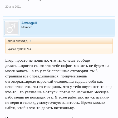
20 апр 2011
Arxangell
Member
akrus сказал(а):
↑
Долго думал? %)
Егор, просто не понятно, что ты хочешь вообще
делать....просто скажи что тебе пофиг- мы хоть не будем на
мозги капать....а то у тебя сплошные отговорки. ты 3
страницы всё оправдываешься, придумываешь
отговорки...вроде взрослый человек....а ведешь себя как
непонятно кто...ты то говоришь, что у тебя ноута нет, то еще
что-то...то уезжаешь в отпуск, потом по несколько месяцев
работаешь не покладая рук. Я тоже работаю, но уж извини-
не верю в твою круглосуточную занятость. Время можно
найти, чтобы что-то делать потихоньку.