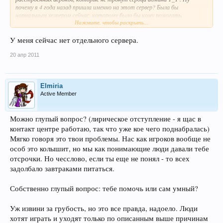
почему я 4 года назад пришла именно на этот сервер? Была бы
нормальным хелпером сейчас, которому было бы кому помогать.
Нажмите, чтобы раскрыть...
И любой пост не будет принят близко к сердцу...
а я всегда переживала за флай, да только сделать что-либо не в моих
У меня сейчас нет отдельного сервера.
силах.
20 апр 2011
Ты специально самые сложные способы выбрал? Уверена есть более
простые варианты, которые тебе известны, а если нет в конце концов
Elmiria
есть у кого спросить. На отдельный комп сервер ро вынести. Я
просто не
Active Member
верю
что нет подходящих вариантов, которые устраивали бы всех.
Можно глупый вопрос? (лирическое отступление - я щас в
контакт центре работаю, так что уже кое чего поднабралась)
Мягко говоря это твои проблемы. Нас как игроков вообще не
особ это колышит, но мы как понимающие люди давали тебе
отсрочки. Но чесслово, если ты еще не понял - то всех
задолбало завтраками питаться.
Собственно глупый вопрос: тебе помочь или сам умный?
Уж извини за грубость, но это все правда, надоело. Люди
хотят играть и уходят только по описанным выше причинам