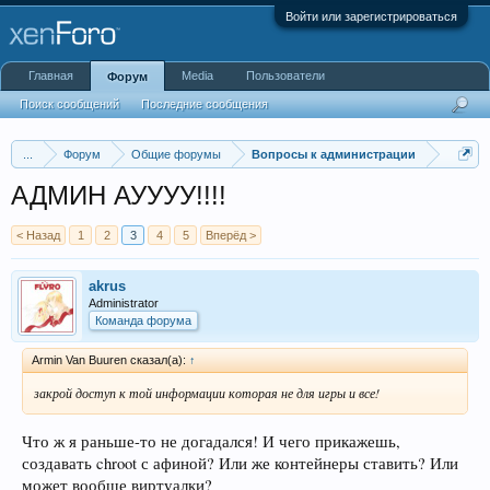
Войти или зарегистрироваться
Главная
Media
Пользователи
Форум
Поиск сообщений
Последние сообщения
...
Форум
Общие форумы
Вопросы к администрации
АДМИН АУУУУ!!!!
< Назад
1
2
3
4
5
Вперёд >
akrus
Administrator
Команда форума
Armin Van Buuren сказал(а):
↑
закрой доступ к той информации которая не для игры и все!
Что ж я раньше-то не догадался! И чего прикажешь,
создавать chroot с афиной? Или же контейнеры ставить? Или
может вообще виртуалки?