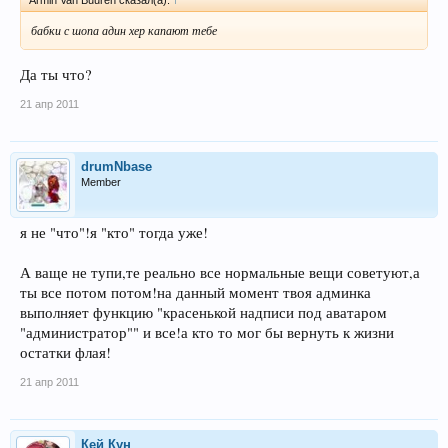
бабки с шопа адин хер капают тебе
Да ты что?
21 апр 2011
drumNbase
Member
я не "что"!я "кто" тогда уже!
А ваще не тупи,те реально все нормальные вещи советуют,а
ты все потом потом!на данный момент твоя админка
выполняет функцию "красенькой надписи под аватаром
"администратор"" и все!а кто то мог бы вернуть к жизни
остатки флая!
21 апр 2011
Кей Кун