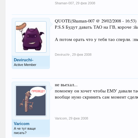
Shaman-007
,
29 фев 2008
QUOTE(Shaman-007 @ 29/02/2008 - 16:53)
P.S.S Будут давать ТАО на ГВ, короче :ik
А потом орать что у тебя тао сперли. :me
Deviruchi-
,
29 фев 2008
Deviruchi-
Active Member
не вьехал...
помоему он хочет чтобы ЕМУ давали тао н
вообще нуно скринить сам момент сделк
Varicom
,
29 фев 2008
Varicom
А че тут ваще
писать?