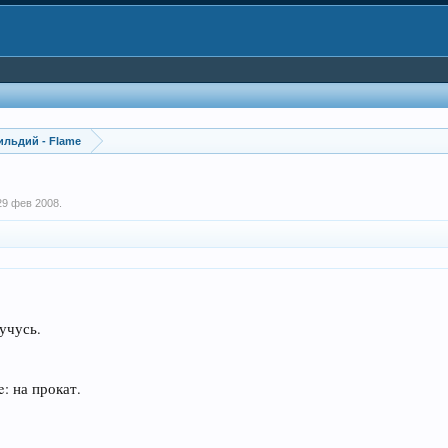
ильдий - Flame
29 фев 2008
.
учусь.
e: на прокат.