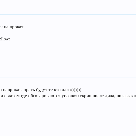
e: на прокат.
llow:
апрокат. орать будут те кто дал =))))))
и с чатом где обговариваются условия+скрин после дила, показыва