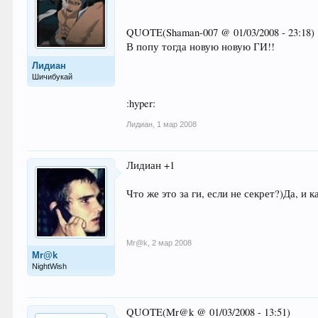
QUOTE(Shaman-007 @ 01/03/2008 - 23:18)
В попу тогда новую новую ГИ!!
Лидиан
Шичибукай
:hyper:
Лидиан
,
1 мар 2008
Лидиан +1
Что же это за ги, если не секрет?)Да, и к
Mr@k
,
2 мар 2008
Mr@k
NightWish
QUOTE(Mr@k @ 01/03/2008 - 13:51)