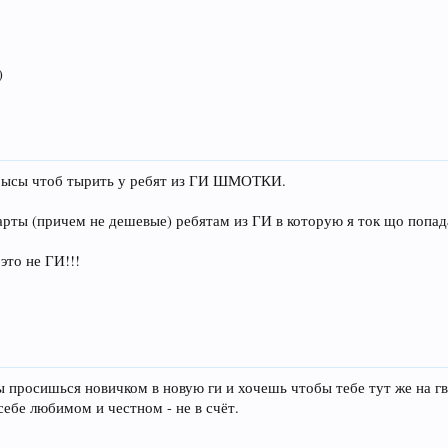
)
 крысы чтоб тырить у ребят из ГИ ШМОТКИ.
рты (причем не дешевые) ребятам из ГИ в которую я ток що попада
это не ГИ!!!
ы просишься новичком в новую ги и хочешь чтобы тебе тут же на гв
себе любимом и честном - не в счёт.