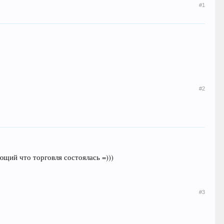
#1
#2
ющий что торговля состоялась =)))
#3