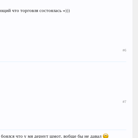
ющий что торговля состоялась =)))
#6
#7
ы боялся что у мя дернут шмот, вобще бы не давал