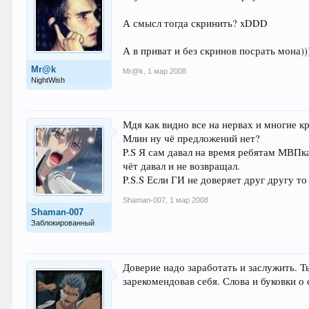
А смысл тогда скринить? xDDD
А в приват и без скринов посрать мона))
Mr@k
Mr@k
,
1 мар 2008
NightWish
Мдя как видно все на нервах и многие
Млин ну чё предложений нет?
P.S Я сам давал на время ребятам МВПка
чёт давал и не возвращал.
P.S.S Если ГИ не доверяет друг другу то 
Shaman-007
,
1 мар 2008
Shaman-007
Заблокированный
Доверие надо заработать и заслужить. Т
зарекомендовав себя. Слова и буковки о 