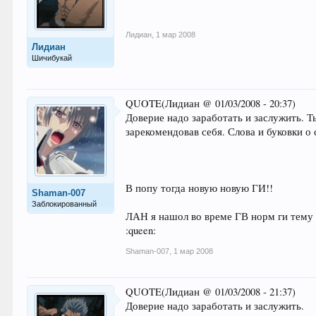
Лидиан
,
1 мар 2008
Лидиан
Шичибукай
QUOTE(Лидиан @ 01/03/2008 - 20:37)
Доверие надо заработать и заслужить. Т
зарекомендовав себя. Слова и буковки о 
В попу тогда новую новую ГИ!!
Shaman-007
Заблокированный
ЛАН я нашол во време ГВ норм ги тему м
:queen:
Shaman-007
,
1 мар 2008
QUOTE(Лидиан @ 01/03/2008 - 21:37)
Доверие надо заработать и заслужить.