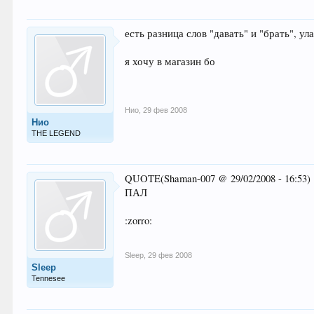
есть разница слов "давать" и "брать", ул
я хочу в магазин бо
Нио
,
29 фев 2008
Нио
THE LEGEND
QUOTE(Shaman-007 @ 29/02/2008 - 16:53)
ПАЛ
:zorro:
Sleep
,
29 фев 2008
Sleep
Tennesee