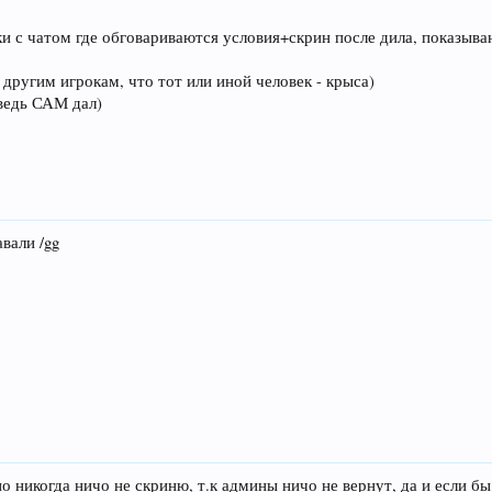
и с чатом где обговариваются условия+скрин после дила, показыва
ь другим игрокам, что тот или иной человек - крыса)
 ведь САМ дал)
авали /gg
о никогда ничо не скриню, т.к админы ничо не вернут, да и если б