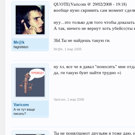
QUOTE(Varicom @ 29/02/2008 - 19:18)
вообще нуно скринить сам момент сделк
нуу...это только для того чтобы доказат
А так, ничего не вернут хоть убейсо)ты
ЗЫ.Ты не найдешь такую ги.
Mr@k
NightWish
Mr@k
,
1 мар 2008
ну хз, все че я давал "поносить" мне отд
да, ги такую буит найти трудно =)
Varicom
,
1 мар 2008
Varicom
А че тут ваще
писать?
Ты не понял)шмот друзьям я тоже даю, н