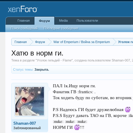
Главная
Media
Пользователи
Форум
Поиск сообщений
Последние сообщения
Главная
Форум
War of Emperium / Война за Emperium
Уголок г
Хатю в норм ги.
Тема в разделе "
Уголок гильдий - Flame
", создана пользователем
Shaman-007
,
Статус темы:
Закрыта.
ПАЛ 1к.Ищу норм ги.
Фанатик ГВ :frantics: .
Ток ходить буду по суботам, во вторник 
P.S Надеюсь ГИ будет дружелюбная
P.S.S Будут давать ТАО на ГВ, короче :ik
:nuke: :nuke: :nuke:
Shaman-007
НОРМ ГИ
!!!
Заблокированный