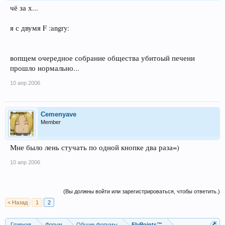
чё за х...
я с двумя F :angry:
вопщем очередное собрание общества убитоый печени
прошло нормально...
10 апр 2006
Cemenyave
Member
Мне было лень стучать по одной кнопке два раза=)
10 апр 2006
(Вы должны войти или зарегистрироваться, чтобы ответить.)
< Назад
1
2
Главная
Форум
Общие форумы
FlyPoints™