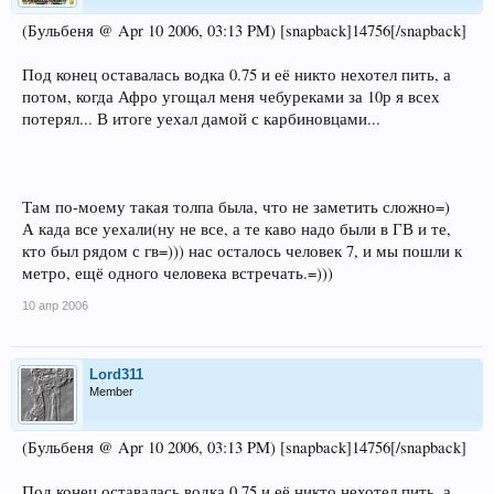
(Бульбеня @ Apr 10 2006, 03:13 PM) [snapback]14756[/snapback]
Под конец оставалась водка 0.75 и её никто нехотел пить, а
потом, когда Афро угощал меня чебуреками за 10р я всех
потерял... В итоге уехал дамой с карбиновцами...
Там по-моему такая толпа была, что не заметить сложно=)
А када все уехали(ну не все, а те каво надо были в ГВ и те,
кто был рядом с гв=))) нас осталось человек 7, и мы пошли к
метро, ещё одного человека встречать.=)))
10 апр 2006
Lord311
Member
(Бульбеня @ Apr 10 2006, 03:13 PM) [snapback]14756[/snapback]
Под конец оставалась водка 0.75 и её никто нехотел пить, а