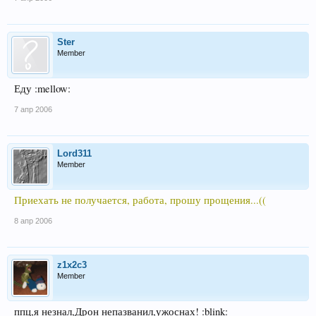
Ster
Member
Еду :mellow:
7 апр 2006
Lord311
Member
Приехать не получается, работа, прошу прощения...((
8 апр 2006
z1x2c3
Member
ппц,я незнал,Дрон непазванил,ужоснах! :blink: