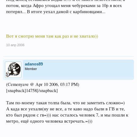
потом, когда Афро угощал меня чебуреками за 10р я всех
потерял... В итоге уехал дамой с карбиновцами...
Вот я смотрю меня там как раз и не хватало))
10 апр 2006
adanos89
Member
(Cemenyave @ Apr 10 2006, 03:17 PM)
[snapback]14758[/snapback]
Там по-моему такая толпа была, что не заметить сложно=)
А када все уехали(ну не все, а те каво надо были в ГВ и те,
кто был рядом с гв=))) нас осталось человек 7, и мы пошли к
метро, ещё одного человека встречать.=)))