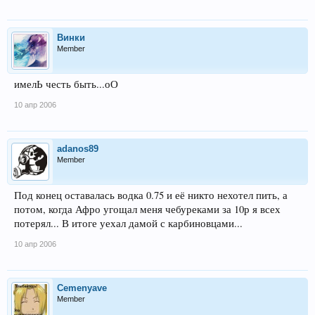
Винки
Member
имелЬ честь быть...оО
10 апр 2006
adanos89
Member
Под конец оставалась водка 0.75 и её никто нехотел пить, а
потом, когда Афро угощал меня чебуреками за 10р я всех
потерял... В итоге уехал дамой с карбиновцами...
10 апр 2006
Cemenyave
Member