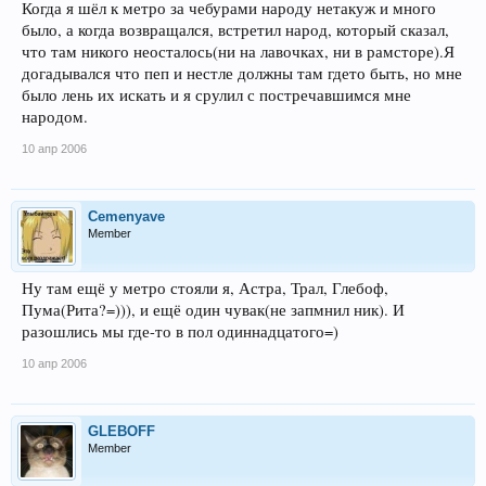
Когда я шёл к метро за чебурами народу нетакуж и много
было, а когда возвращался, встретил народ, который сказал,
что там никого неосталось(ни на лавочках, ни в рамсторе).Я
догадывался что пеп и нестле должны там гдето быть, но мне
было лень их искать и я срулил с постречавшимся мне
народом.
10 апр 2006
Cemenyave
Member
Ну там ещё у метро стояли я, Астра, Трал, Глебоф,
Пума(Рита?=))), и ещё один чувак(не запмнил ник). И
разошлись мы где-то в пол одиннадцатого=)
10 апр 2006
GLEBOFF
Member