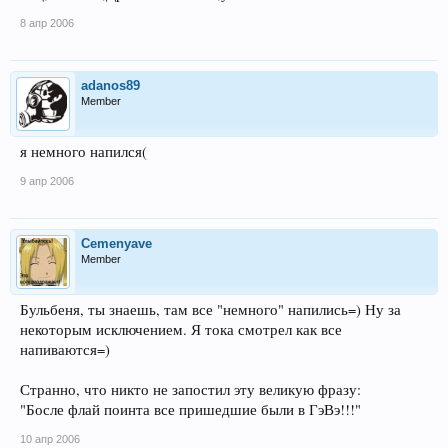
8 апр 2006
adanos89
Member
я немного напился(
9 апр 2006
Cemenyave
Member
Бульбеня, ты знаешь, там все "немного" напились=) Ну за
некоторым исключением. Я тока смотрел как все
напиваются=)
Странно, что никто не запостил эту великую фразу:
"Босле флай поинта все пришедшие были в ГэВэ!!!"
10 апр 2006