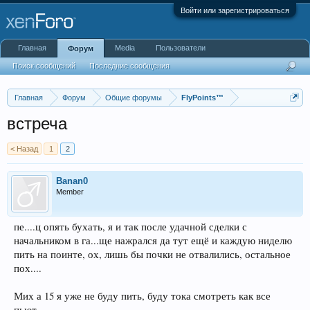
Войти или зарегистрироваться
Главная
Media
Пользователи
Форум
Поиск сообщений
Последние сообщения
Главная
Форум
Общие форумы
FlyPoints™
встреча
< Назад
1
2
Banan0
Member
пе....ц опять бухать, я и так после удачной сделки с
начальником в га...ще нажрался да тут ещё и каждую ниделю
пить на поинте, ох, лишь бы почки не отвалились, остальное
пох....
Мих а 15 я уже не буду пить, буду тока смотреть как все
пьют...