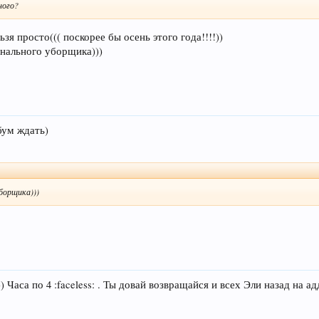
ного?
ьзя просто((( поскорее бы осень этого года!!!!))
нального уборщика)))
бум ждать)
борщика)))
 Часа по 4 :faceless: . Ты довай возвращайся и всех Эли назад на а