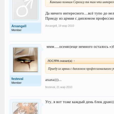
Канешно помним Серега)у тя там что интерес
Да ничего интересного....всё тупо до нел
Приеду из армии с дипломом профессио
Arxangell
,
19 мар 2010
Arxangell
Member
ммм.....осеню)еще немного осталось =)
ЛОСЯРА сказал(а):
↑
Приеду из армии с дипломом профессионального у
festeval
ахаха)))...
Member
festeval
,
21 мар 2010
Угу, я вот тоже каждый день блок драю)))