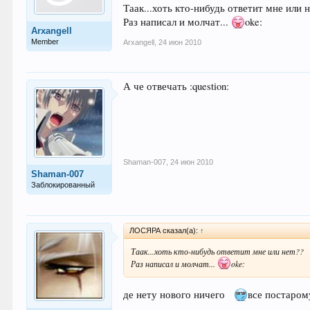
Таак...хоть кто-нибудь ответит мне или 
Раз написал и молчат...
oke:
Arxangell
Member
Arxangell
,
24 июн 2010
А че отвечать :question:
Shaman-007
,
24 июн 2010
Shaman-007
Заблокированный
ЛОСЯРА сказал(а):
↑
Таак...хоть кто-нибудь ответит мне или нет??
Раз написал и молчат...
oke:
де нету нового ничего
все постаром