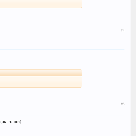
#4
#5
ддикт тащи)