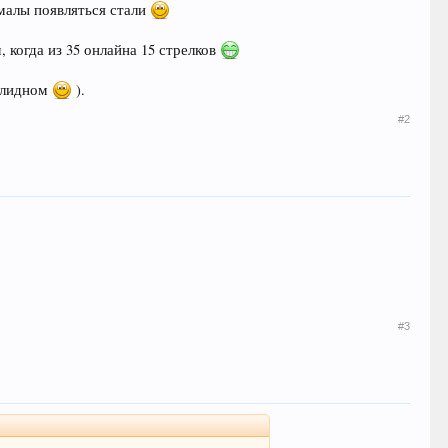
смалы появляться стали
 когда из 35 онлайна 15 стрелков
валидном
).
#2
#3