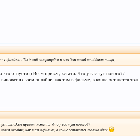
 4 :faceless: . Ты довай возвращайся и всех Эли назад на аддикт тащи)
о кто отпустит) Всем привет, кстати. Что у вас тут нового??
 виноват в своем онлайне, как там в фильме, в конце останется тол
тпустит) Всем привет, кстати. Что у вас тут нового??
 в своем онлайне, как там в фильме, в конце останется только один