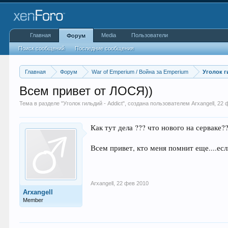
Главная
Media
Пользователи
Форум
Поиск сообщений
Последние сообщения
Главная
Форум
War of Emperium / Война за Emperium
Уголок г
Всем привет от ЛОСЯ))
Тема в разделе "
Уголок гильдий - Addict
", создана пользователем
Arxangell
,
22 
Как тут дела ??? что нового на серваке?
Всем привет, кто меня помнит еще....есл
Arxangell
,
22 фев 2010
Arxangell
Member