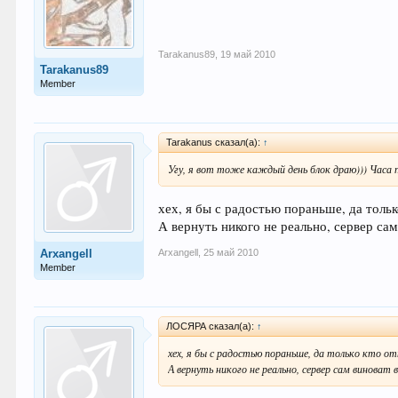
Tarakanus89
,
19 май 2010
Tarakanus89
Member
Tarakanus сказал(а):
↑
Угу, я вот тоже каждый день блок драю))) Часа по
хех, я бы с радостью пораньше, да тольк
А вернуть никого не реально, сервер сам
Arxangell
,
25 май 2010
Arxangell
Member
ЛОСЯРА сказал(а):
↑
хех, я бы с радостью пораньше, да только кто о
А вернуть никого не реально, сервер сам виноват