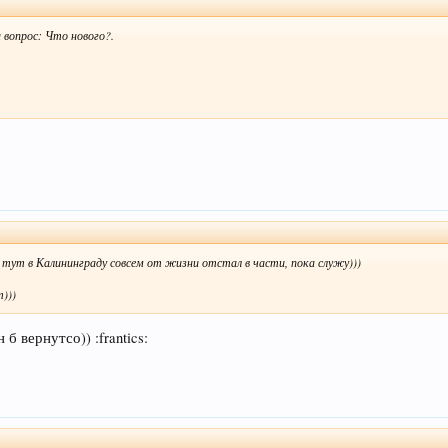
а вопрос: Что нового?.
я тут в Калининграду совсем от жизни отстал в части, пока служу)))
)))
б вернутсо)) :frantics: