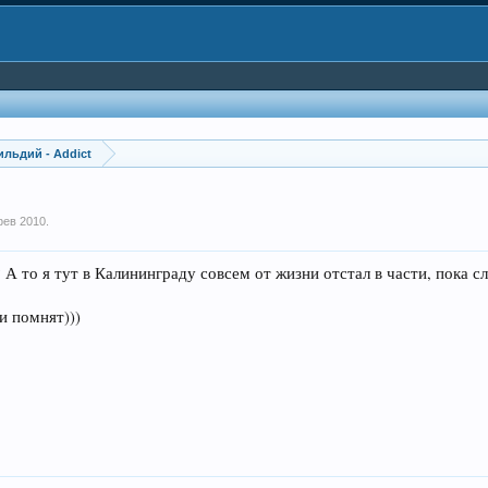
ильдий - Addict
фев 2010
.
? А то я тут в Калининграду совсем от жизни отстал в части, пока с
и помнят)))