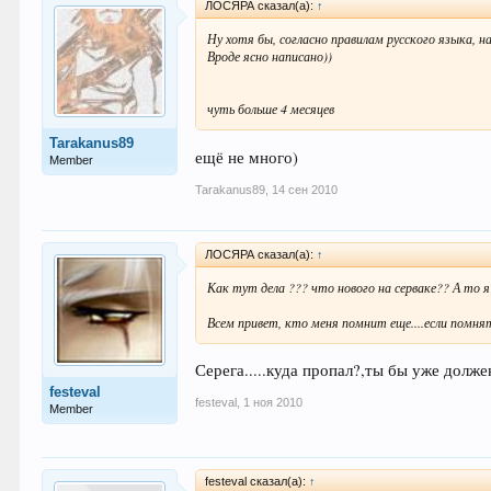
ЛОСЯРА сказал(а):
↑
Ну хотя бы, согласно правилам русского языка, н
Вроде ясно написано))
чуть больше 4 месяцев
Tarakanus89
ещё не много)
Member
Tarakanus89
,
14 сен 2010
ЛОСЯРА сказал(а):
↑
Как тут дела ??? что нового на серваке?? А то 
Всем привет, кто меня помнит еще....если помнят
Серега.....куда пропал?,ты бы уже должен 
festeval
festeval
,
1 ноя 2010
Member
festeval сказал(а):
↑