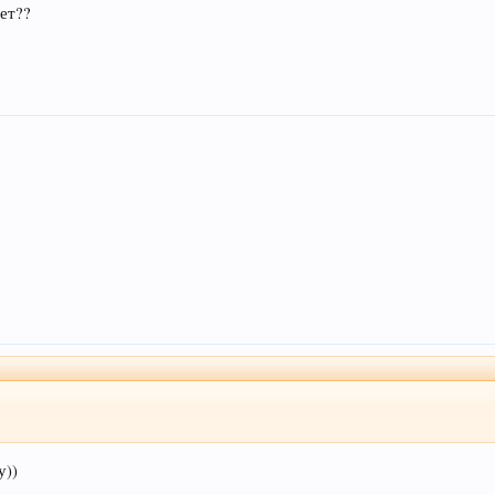
нет??
у))