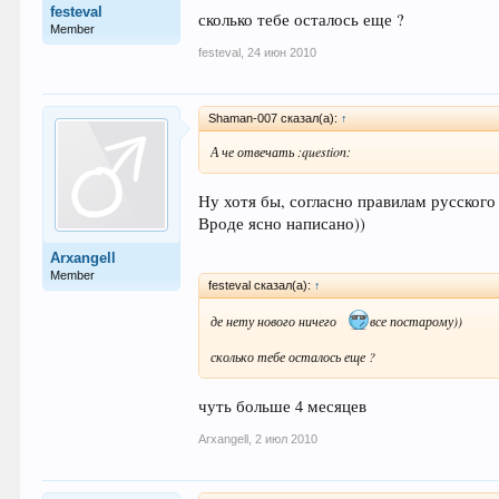
festeval
сколько тебе осталось еще ?
Member
festeval
,
24 июн 2010
Shaman-007 сказал(а):
↑
А че отвечать :question:
Ну хотя бы, согласно правилам русского 
Вроде ясно написано))
Arxangell
Member
festeval сказал(а):
↑
де нету нового ничего
все постарому))
сколько тебе осталось еще ?
чуть больше 4 месяцев
Arxangell
,
2 июл 2010