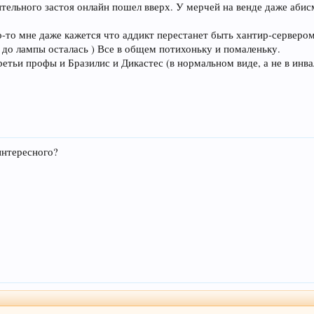
ительного застоя онлайн пошел вверх. У мерчей на венде даже аби
о-то мне даже кажется что аддикт перестанет быть хантир-сервером,
 до лампы осталась ) Все в общем потихоньку и помаленьку.
етьи профы и Бразилис и Дикастес (в нормальном виде, а не в ин
интересного?