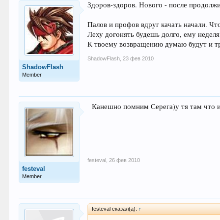
Здоров-здоров. Нового - после продолж
Палов и профов вдруг качать начали. Чт
Леху догонять будешь долго, ему неделя
К твоему возвращению думаю будут и тр
ShadowFlash
,
23 фев 2010
ShadowFlash
Member
Канешно помним Серега)у тя там что 
festeval
,
26 фев 2010
festeval
Member
festeval сказал(а):
↑