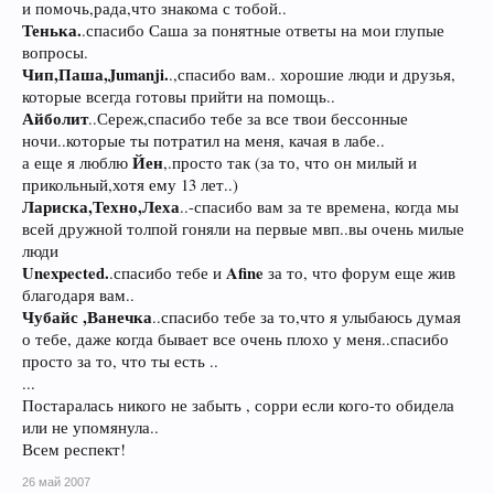
и помочь,рада,что знакома с тобой..
Тенька.
.спасибо Саша за понятные ответы на мои глупые
вопросы.
Чип,Паша,Jumanji.
.,спасибо вам.. хорошие люди и друзья,
которые всегда готовы прийти на помощь..
Айболит
..Сереж,спасибо тебе за все твои бессонные
ночи..которые ты потратил на меня, качая в лабе..
Йен
а еще я люблю
,.просто так (за то, что он милый и
прикольный,хотя ему 13 лет..)
Лариска,Техно,Леха
..-спасибо вам за те времена, когда мы
всей дружной толпой гоняли на первые мвп..вы очень милые
люди
Unexpected.
Afine
.спасибо тебе и
за то, что форум еще жив
благодаря вам..
Чубайс ,Ванечка
..спасибо тебе за то,что я улыбаюсь думая
о тебе, даже когда бывает все очень плохо у меня..спасибо
просто за то, что ты есть ..
...
Постаралась никого не забыть , сорри если кого-то обидела
или не упомянула..
Всем респект!
26 май 2007