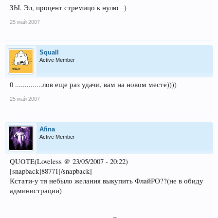
ЗЫ. Эл, процент стремицо к нулю =)
25 май 2007
Squall
Active Member
0 ..............лов еще раз удачи, вам на новом месте))))
25 май 2007
Afina
Active Member
QUOTE(Loveless @ 23/05/2007 - 20:22)
[snapback]88771[/snapback]
Кстати-у тя небыло желания выкупить ФлайРО??(не в обиду
администрации)