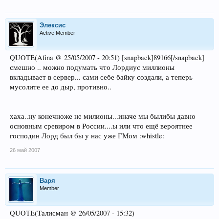
Элексис
Active Member
QUOTE(Afina @ 25/05/2007 - 20:51) [snapback]89166[/snapback]
смешно .. можно подумать что Лордиус миллионы
вкладывает в сервер... сами себе байку создали, а теперь
мусолите ее до дыр, противно..
хаха..ну конечноже не милионы...иначе мы былибы давно
основным сревиром в России....ы или что ещё вероятнее
господин Лорд был бы у нас уже ГМом :whistle:
26 май 2007
Варя
Member
QUOTE(Талисман @ 26/05/2007 - 15:32)