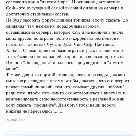
составе только в "другом мире". И основное достижение
СоФ - это ругулярный самый высокий онлайн на сервере и
достаточно стабильный состав.
Не буду засорять форум лишним топиком и хочу сказать "до
свидания" тем немногим порядочным игрокам,
оставшимсяна сервере, которые хоть и не входили в число
моих друзей, но играли честно и корректно без понтов и
пакостей, таким как Чубыч, Зула, Чип, Сеф, Найтвиш,
Хайдес. С ними приятно было играть играть независимо от
того, были ли они на нашей стороне или воевали против нас.
Именно "До свидания" и надеюсь еще увидимся в "другом
мире".
Тем же, для кого нормой стали кидалова и разводы, для кого
смысл игры сводится к тому, чтобы доказать, что его веер из
палцев самый широкий, тем кто называет других "нубами"
ради того. чтобы хоть как-то самоутвердиться в виртуале и
компенсировать свою несостоятельность в реальной жизни
хочу сказать "прощайте". Дай бог, чтобы наши дороги
никогда не пересеклись........
26 май 2007