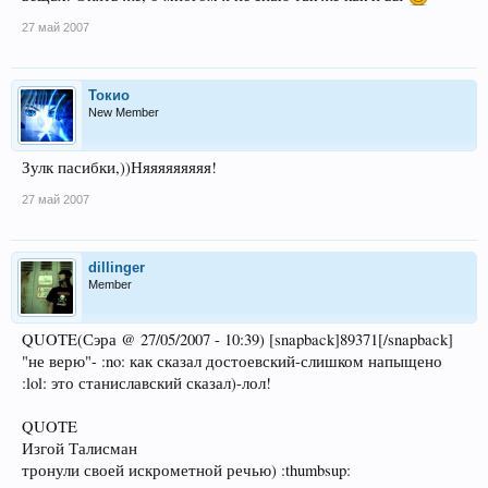
27 май 2007
Токио
New Member
Зулк пасибки,))Няяяяяяяяя!
27 май 2007
dillinger
Member
QUOTE(Сэра @ 27/05/2007 - 10:39) [snapback]89371[/snapback]
"не верю"- :no: как сказал достоевский-слишком напыщено
:lol: это станиславский сказал)-лол!
QUOTE
Изгой Талисман
тронули своей искрометной речью) :thumbsup: