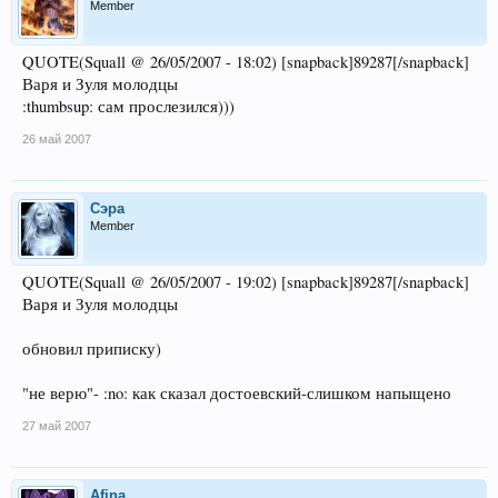
Member
QUOTE(Squall @ 26/05/2007 - 18:02) [snapback]89287[/snapback]
Варя и Зуля молодцы
:thumbsup: сам прослезился)))
26 май 2007
Сэра
Member
QUOTE(Squall @ 26/05/2007 - 19:02) [snapback]89287[/snapback]
Варя и Зуля молодцы
обновил приписку)
"не верю"- :no: как сказал достоевский-слишком напыщено
27 май 2007
Afina