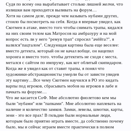
Судя по всему она вырабатывает столько лишней желчи, что
излишки вам приходится выливать на форум....
Хотя на самом деле, прежде чем называть нубами других,
стоило бы посмотреть на себя. Когда я впервые увидел, как
Скотмен в атаке, вместо того чтобы снимать трапы, кидался
на них своим телом как Матросов на амбразуру и на мой
вопрос есть ли у него "ремув трап" спросил "ачёйта?", я
валялся"пацталом". Следующая картина была еще веселее:
вместо детекта, который он не качал вобще, он нацепил
хоронга и вместо того. чтобы детектить не сходя с места,
метался с сайтом по импруму, как кот облитый скипидаром.
Когда же я увидел как от ставит трапы, я понял что
художники-абстракционисты умерли бы от зависти увидев
эту картину....Все чему Скотмен научился в РО это кидать
варпы под игроков, сбрасывать мобов на игроков в лабе и
пачкать на форуме....
Что же касается СоФ. Мне абсолютно фиолетово кем мы
были "нубами" или "папками". Мне абсолютно наплевать на
наличие и количество замков. Замки, левелы, шмотки, карты,
зени - это все прах! В гильдии были нормальные люди,
которым было приятно играть вместе, да собственно почему
было, мы и сейчас играем вместе практически в полном