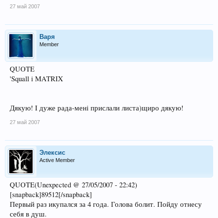
27 май 2007
Варя
Member
QUOTE
'Squall i MATRIX
Дякую! I дуже рада-менi прислали листа)щиро дякую!
27 май 2007
Элексис
Active Member
QUOTE(Unexpected @ 27/05/2007 - 22:42)
[snapback]89512[/snapback]
Первый раз икупался за 4 года. Голова болит. Пойду отнесу
себя в душ.