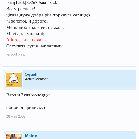
[snapback]89267[/snapback]
Всем респект!
цiкава,дуже добра рiч.,торкнула сердце))
*І золотої, й дорогої
Мені, щоб знали ви, не жаль
Моєї долі молодої;
А іноді така печаль
Оступить душу, аж заплачу …
26 май 2007
Squall
Active Member
Варя и Зуля молодцы
обновил приписку)
26 май 2007
Matrix