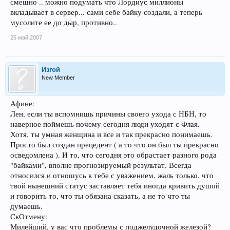
смешно .. можно подумать что Лордиус миллионы
вкладывает в сервер... сами себе байку создали, а теперь
мусолите ее до дыр, противно..
25 май 2007
Изгой
New Member
Афине:
Лен, если ты вспомнишь причины своего ухода с НБН, то
наверное поймешь почему сегодня люди уходят с Флая.
Хотя, ты умная женщина и все и так прекрасно понимаешь.
Просто был создан прецедент ( а то что он был ты прекрасно
осведомлена ). И то, что сегодня это обрастает разного рода
"байками", вполне прогнозируемый результат. Всегда
относился и отношусь к тебе с уважением, жаль только, что
твой нынешний статус заставляет тебя иногда кривить душой
и говорить то, что ты обязана сказать, а не то что ты
думаешь.
СкОтмену:
Милейший, у вас что проблемы с поджелудочной железой?