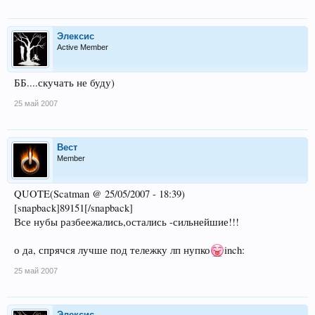
Элексис
Active Member
ББ....скучать не буду)
25 май 2007
Beст
Member
QUOTE(Scatman @ 25/05/2007 - 18:39)
[snapback]89151[/snapback]
Все нубы разбеежались,остались -сильнейшие!!!
о да, спрячся лучше под тележку лп нупко
inch:
25 май 2007
Элексис