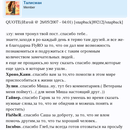
Талисман
Member
QUOTE(Изгой @ 26/05/2007 - 04:01) [snapback]89212[/snapback]
:cry: меня тронул твой пост..спасибо тебе..
знаете,заходя в ро-каждый день я теряю там друзей..и все же-
я благодарна FlyRO за то, что он дал мне возможность
познакомиться и подружиться с таким огромным
количеством замечательных людей..
я еще не прощаюсь,но хочу сказать спасибо людям,которые
еще здесь и которые уже ушли..
Хроно,Каин
..спасибо вам за то,что помогли в этом мире
приспособиться к жизни здесь..
Зулин
..спасибо Миша..ну, тут без комментариев.( Ветераны
меня поймут)...( для меня Миша настоящий друг..))
Гайвер.
.спасибо Гарик за то ,что умеешь во время сказать
нужные слова,за то, что не обидчив и можешь понять и
простить)
FlaSheR
..спасибо Саша за доброту, за то, что не влом
помочь другим,за то, что ты хороший человек..
Inсubus
..спасибо Глеб,ты всегда готов отозваться на просьбу