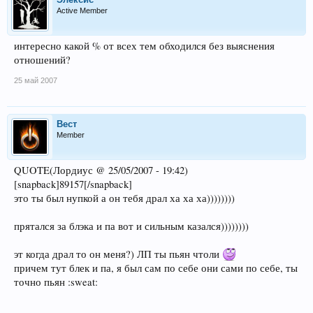
Active Member
интересно какой % от всех тем обходился без выяснения
отношений?
25 май 2007
Beст
Member
QUOTE(Лордиус @ 25/05/2007 - 19:42)
[snapback]89157[/snapback]
это ты был нупкой а он тебя драл ха ха ха))))))))
прятался за блэка и па вот и сильным казался))))))))
эт когда драл то он меня?) ЛП ты пьян чтоли
причем тут блек и па, я был сам по себе они сами по себе, ты
точно пьян :sweat: