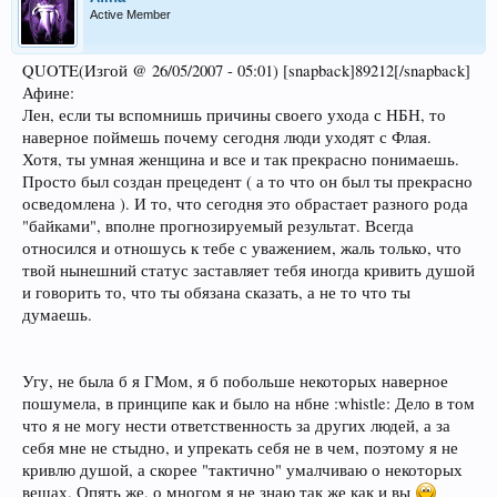
Active Member
QUOTE(Изгой @ 26/05/2007 - 05:01) [snapback]89212[/snapback]
Афине:
Лен, если ты вспомнишь причины своего ухода с НБН, то
наверное поймешь почему сегодня люди уходят с Флая.
Хотя, ты умная женщина и все и так прекрасно понимаешь.
Просто был создан прецедент ( а то что он был ты прекрасно
осведомлена ). И то, что сегодня это обрастает разного рода
"байками", вполне прогнозируемый результат. Всегда
относился и отношусь к тебе с уважением, жаль только, что
твой нынешний статус заставляет тебя иногда кривить душой
и говорить то, что ты обязана сказать, а не то что ты
думаешь.
Угу, не была б я ГМом, я б побольше некоторых наверное
пошумела, в принципе как и было на нбне :whistle: Дело в том
что я не могу нести ответственность за других людей, а за
себя мне не стыдно, и упрекать себя не в чем, поэтому я не
кривлю душой, а скорее "тактично" умалчиваю о некоторых
вещах. Опять же, о многом я не знаю так же как и вы