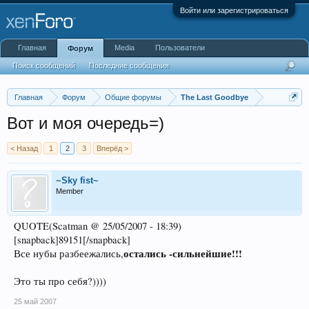
Войти или зарегистрироваться
Главная
Media
Пользователи
Форум
Поиск сообщений
Последние сообщения
Главная
Форум
Общие форумы
The Last Goodbye
Вот и моя очередь=)
< Назад
1
2
3
Вперёд >
~Sky fist~
Member
QUOTE(Scatman @ 25/05/2007 - 18:39)
[snapback]89151[/snapback]
остались -сильнейшие!!!
Все нубы разбеежались,
Это ты про себя?))))
25 май 2007