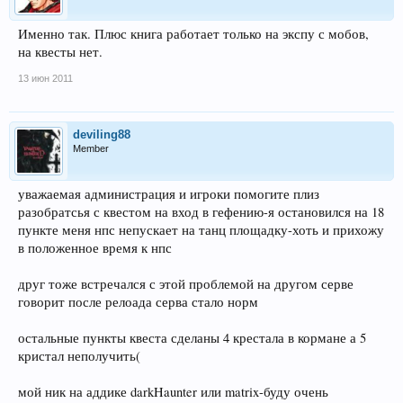
Именно так. Плюс книга работает только на экспу с мобов,
на квесты нет.
13 июн 2011
deviling88
Member
уважаемая администрация и игроки помогите плиз
разобратсья с квестом на вход в гефению-я остановился на 18
пункте меня нпс непускает на танц площадку-хоть и прихожу
в положенное время к нпс
друг тоже встречался с этой проблемой на другом серве
говорит после релоада серва стало норм
остальные пункты квеста сделаны 4 крестала в кормане а 5
кристал неполучить(
мой ник на аддике darkHaunter или matrix-буду очень