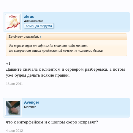
akrus
Administrator
Команда форума
Zetojkee~ сказал(а):
↑
Во первых тут от афины до клиента надо менять.
Во вторых от ваших предложений нечего не поменяца детки.
+1
Давайте сначала с клиентом и сервером разберемся, а потом
уже будем делать всякие правки.
16 авг 2011
Avenger
Member
что с интерфейсом и с шопом скоро исправят?
4 фев 2012