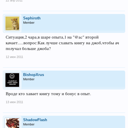
22 апр 2011
Sephiroth
Member
Ситуация,2 чара,в шаре опыта,1 на "@ac" второй
качает.....вопрос:Как лучше схавать книгу на джоб,чтобы ач
получал больше джоба?
12 июн 2011
BishopXrus
Member
Вроде кто хавает книгу тому и бонус в опыт.
13 июн 2011
ShadowFlash
Member