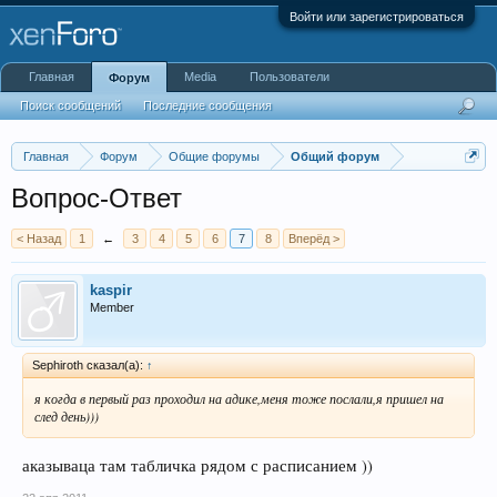
Войти или зарегистрироваться
Главная
Media
Пользователи
Форум
Поиск сообщений
Последние сообщения
Главная
Форум
Общие форумы
Общий форум
Вопрос-Ответ
< Назад
1
←
3
4
5
6
7
8
Вперёд >
kaspir
Member
Sephiroth сказал(а):
↑
я когда в первый раз проходил на адике,меня тоже послали,я пришел на
след день)))
аказываца там табличка рядом с расписанием ))