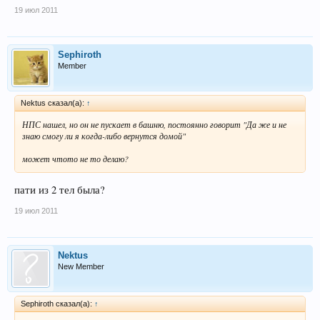
19 июл 2011
Sephiroth
Member
Nektus сказал(а):
↑
НПС нашел, но он не пускает в башню, постоянно говорит "Да же и не
знаю смогу ли я когда-либо вернутся домой"
может чтото не то делаю?
пати из 2 тел была?
19 июл 2011
Nektus
New Member
Sephiroth сказал(а):
↑