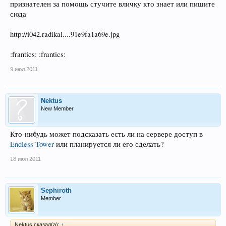
признателен за помощь стучите вличку кто знает или пишите
сюда
http://i042.radikal....91e9fa1a69e.jpg
:frantics: :frantics:
9 июл 2011
Nektus
New Member
Кто-нибудь может подсказать есть ли на сервере доступ в
Endless Tower
или планируется ли его сделать?
18 июл 2011
Sephiroth
Member
Nektus сказал(а):
↑