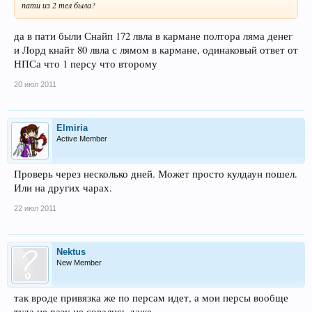
пати из 2 тел была?
да в пати были Снайп 172 лвла в кармане полтора ляма денег
и Лорд кнайт 80 лвла с лямом в кармане, одинаковый ответ от
НПСа что 1 персу что второму
20 июл 2011
Elmiria
Active Member
Проверь через несколько дней. Может просто кулдаун пошел.
Или на других чарах.
22 июл 2011
Nektus
New Member
так вроде привязка же по персам идет, а мои персы вообще
туда не разу не совались даже