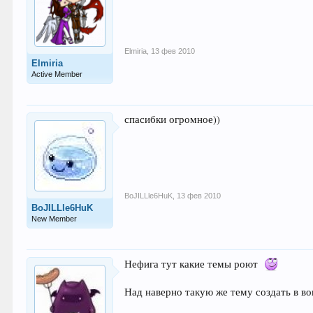
Elmiria
,
13 фев 2010
Elmiria
Active Member
спасибки огромное))
BoJILLle6HuK
,
13 фев 2010
BoJILLle6HuK
New Member
Нефига тут какие темы роют
Над наверно такую же тему создать в во