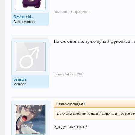
Deviruchi-
,
14 фев 2010
Deviruchi-
Active Member
Па скок я знаю, арчю нуна 3 фриони, а чт
esman
,
24 фев 2010
esman
Member
Esman сказал(а):
↑
Па скок я знаю, арчю нуна 3 фриони, а что вставл
0_о дуряк чтоль?