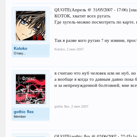
QUOTE(Апрель @ 31/05/2007 - 17:06) [sna
КОТОК, хватит всех ругать
Где хугель-можно посмотреть по карте, к
Так я разве кого ругаю ? ну извини, пр
Kotoko
Kotoko
,
2 июн 2007
Отаку...
я считаю что нуб человек или не нуб, н
а вообще я когда то давным давно пока
и за непренужденной болтовней, мне все
gothic flex
,
2 июн 2007
gothic flex
Member
QUOTE(gothic flex @ 02/06/2007 - 22:45) [