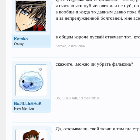
я считаю что нуб человек или не нуб, н
а вообще я когда то давным давно пока
и за непренужденной болтовней, мне все
в общем короче пускай отвечает тот, кто
Kotoko
Отаку...
Kotoko
,
2 июн 2007
скажите...можно ли убрать фалькона?
BoJILLle6HuK
,
13 фев 2010
BoJILLle6HuK
New Member
Да, открываешь свой эквип и там где ст