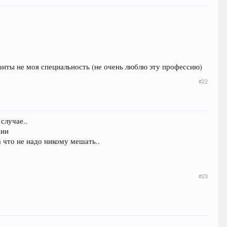
 ханты не моя специальность (не очень люблю эту профессию)
#22
случае..
сии
а что не надо никому мешать..
#23