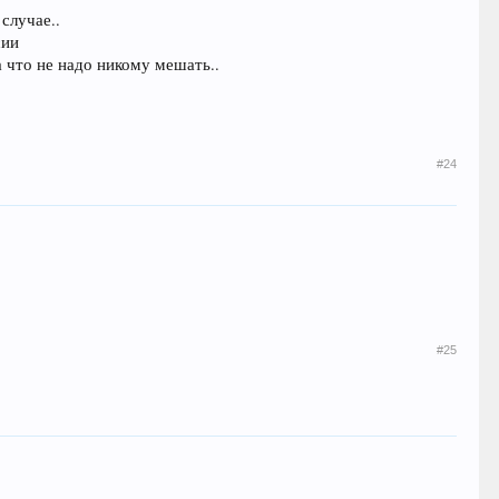
случае..
сии
а что не надо никому мешать..
#24
#25