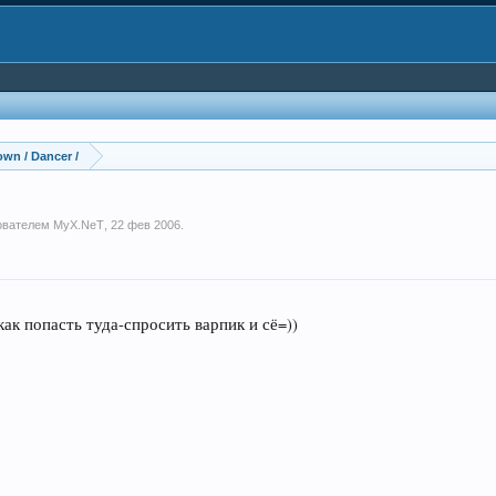
lown / Dancer /
зователем
MyX.NeT
,
22 фев 2006
.
ак попасть туда-спросить варпик и сё=))