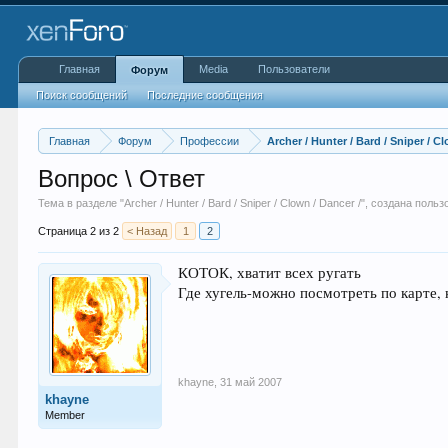
Главная
Media
Пользователи
Форум
Поиск сообщений
Последние сообщения
Главная
Форум
Профессии
Archer / Hunter / Bard / Sniper / C
Вопрос \ Ответ
Тема в разделе "
Archer / Hunter / Bard / Sniper / Clown / Dancer /
", создана поль
Страница 2 из 2
< Назад
1
2
КОТОК, хватит всех ругать
Где хугель-можно посмотреть по карте, к
khayne
,
31 май 2007
khayne
Member