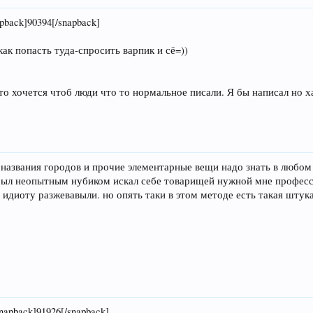
pback]90394[/snapback]
ак попасть туда-спросить варпик и сё=))
осто хочется чтоб люди что то нормальное писали. Я бы написал но
о названия городов и прочие элементарные вещи надо знать в любом 
 был неопытным нубиком искал себе товарищей нужной мне профес
 идиоту разжевавыли. но опять таки в этом методе есть такая штук
snapback]91926[/snapback]