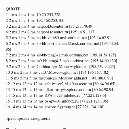
QUOTE
1 1 ms 1 ms 1 ms 10.20.253.228
2 2 ms 1 ms 1 ms 192.168.253.100
3 2 ms 2 ms 4 ms natpool.tesontel.ru [85.21.179.49]
4 2 ms 2 ms 2 ms natpool.tesontel.ru [195.14.51.117]
5 2 ms 1 ms 2 ms hq-bb-vlan80.msk.corbina.net [195.14.62.9]
6 2 ms 2 ms 3 ms ko-bb-port-channel2.msk.corbina.net [195.14.54.
86]
7 2 ms 2 ms 4 ms k9-bb-teng3-1.msk.corbina.net [195.14.54.125]
8 2 ms 2 ms 3 ms m9-bb-teng4-3.msk.corbina.net [195.14.60.130]
9 2 ms 2 ms 4 ms Corbina-lgw.Moscow.gldn.net [195.239.9.225]
10 3 ms 2 ms 3 ms cat07.Moscow.gldn.net [194.186.157.182]
11 5 ms 5 ms 5 ms rascom-gw.Moscow.gldn.net [194.186.0.98]
12 12 ms 12 ms 12 ms spb-ivc-cr2-vl-10.rascom.ru [80.64.96.65]
13 15 ms 13 ms 13 ms alkor-rus-gw.spb.rascom.ru [80.64.98.94]
14 15 ms 13 ms 13 ms iGW1-v29.infobox.ru [77.221.128.6]
15 14 ms 13 ms 34 ms bz-gw-01.infobox.ru [77.221.128.105]
16 14 ms 14 ms 14 ms kokoro.flygroup.st [77.221.134.138]
Трассировка завершена.