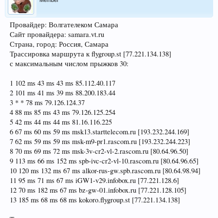
Member
Провайдер: Волгателеком Самара
Сайт провайдера: samara.vt.ru
Страна, город: Россия, Самара
Трассировка маршрута к flygroup.st [77.221.134.138]
с максимальным числом прыжков 30:
1 102 ms 43 ms 43 ms 85.112.40.117
2 101 ms 41 ms 39 ms 88.200.183.44
3 * * 78 ms 79.126.124.37
4 88 ms 85 ms 43 ms 79.126.125.254
5 42 ms 44 ms 44 ms 81.16.116.225
6 67 ms 60 ms 59 ms msk13.starttelecom.ru [193.232.244.169]
7 62 ms 59 ms 59 ms msk-m9-pr1.rascom.ru [193.232.244.223]
8 70 ms 69 ms 72 ms msk-3v-cr2-vl-2.rascom.ru [80.64.96.50]
9 113 ms 66 ms 152 ms spb-ivc-cr2-vl-10.rascom.ru [80.64.96.65]
10 120 ms 132 ms 67 ms alkor-rus-gw.spb.rascom.ru [80.64.98.94]
11 95 ms 71 ms 67 ms iGW1-v29.infobox.ru [77.221.128.6]
12 70 ms 182 ms 67 ms bz-gw-01.infobox.ru [77.221.128.105]
13 185 ms 68 ms 68 ms kokoro.flygroup.st [77.221.134.138]