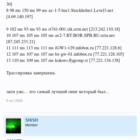
30]
8 98 ms 150 ms 99 ms ae-1-5.bar1.Stockholm1.Level3.net
[4.69.140.197]
9 102 ms 93 ms 93 ms rt741-001.stk.retn.net [213.242.110.18]
10 107 ms 105 ms 105 ms ae2-7.RT.BOR.SPB.RU.retn.net
[87.245.233.21]
11 111 ms 113 ms 111 ms iGW1-v29.infobox.ru [77.221.128.6]
12 107 ms 107 ms 107 ms bz-gw-01.infobox.ru [77.221.128.105]
13 110 ms 109 ms 107 ms kokoro.flygroup.st [77.221.134.138]
Трассировка завершена.
лаги ужс... это самый лучший пинг который был...
9 окт 2008
SHiSH
Member