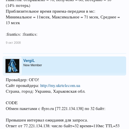
(14% потерь)
Приблизительное время приема-передачи в мс:
Минимальное = 11мсек, Максимальное = 71 мсек, Среднее =
13 мсек
:frantics: :frantics:
9 окт 2008
VergiL
New Member
Провайдер: ОГО!
Сайт провайдера:
http://my.ukrtelecom.ua
Страна, город: Украина, Харьковская обл.
CODE
Обмен пакетами с flyro.ru [77.221.134.138] по 32 байт:
Превышен интервал ожидания для запроса.
Ответ от 77.221.134.138: число байт=32 время=110мс TTL=53