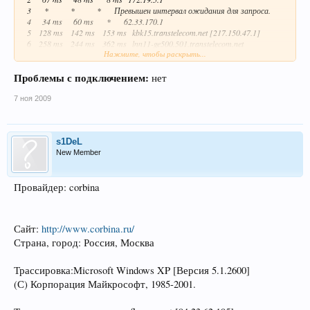
3 * * * Превышен интервал ожидания для запроса.
4 34 ms 60 ms * 62.33.170.1
5 128 ms 142 ms 153 ms kbk15.transtelecom.net [217.150.47.1]
6 258 ms 244 ms 362 ms lnn11-ge500.501.transtelecom.net
Нажмите, чтобы раскрыть...
[195.66.224.212
]
Проблемы с подключением:
7 * * * Превышен интервал ожидания для запроса.
нет
8 207 ms 198 ms 215 ms 20g.vss-2-6k.routers.chtix.eu [94.23.122.109]
9 260 ms 210 ms 247 ms kokoro.flygroup.st [94.23.62.195]
7 ноя 2009
Трассировка завершена.
s1DeL
New Member
Провайдер: corbina
Сайт:
http://www.corbina.ru/
Страна, город: Россия, Москва
Трассировка:Microsoft Windows XP [Версия 5.1.2600]
(С) Корпорация Майкрософт, 1985-2001.