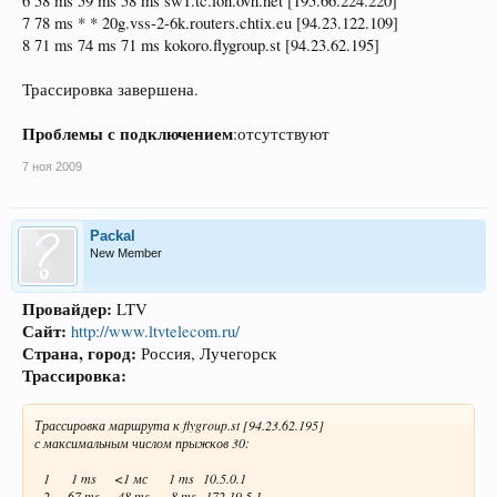
6 58 ms 59 ms 58 ms sw1.tc.lon.ovh.net [195.66.224.220]
7 78 ms * * 20g.vss-2-6k.routers.chtix.eu [94.23.122.109]
8 71 ms 74 ms 71 ms kokoro.flygroup.st [94.23.62.195]
Трассировка завершена.
Проблемы с подключением
:отсутствуют
7 ноя 2009
Packal
New Member
Провайдер:
LTV
Сайт:
http://www.ltvtelecom.ru/
Страна, г
ород:
Россия, Лучегорск
Трассировка:
Трассировка маршрута к flygroup.st [94.23.62.195]
с максимальным числом прыжков 30:
1 1 ms <1 мс 1 ms 10.5.0.1
2 67 ms 48 ms 8 ms 172.19.5.1