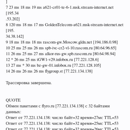
]
7 23 ms 18 ms 19 ms a621-cr01-te-6-1.msk.stream-internet.net
[195.34
.53.202]
8 120 ms 18 ms 17 ms GoldenTelecom-a621.msk-stream-internet.net
[195.
34.38.142]
9 18 ms 18 ms 18 ms rascom-gw.Moscow.gldn.net [194.186.0.98]
10 25 ms 25 ms 26 ms spb-ivc-cr2-vl-10.rascom.ru [80.64.96.65]
11 26 ms 25 ms 27 ms alkor-rus-gw.spb.rascom.ru [80.64.98.94]
12 * 26 ms 25 ms iGW1-v29.infobox.ru [77.221.128.6]
13 27 ms * 30 ms bz-gw-01.infobox.ru [77.221.128.105]
14 26 ms 26 ms 26 ms flygroup.st [77.221.134.138]
Трассировка завершена.
QUOTE
Обмен пакетами с flyro.ru [77.221.134.138] с 32 байтами
данных:
Ответ от 77.221.134.138: число байт=32 время=27мс TTL=53
Ответ от 77.221.134.138: число байт=32 время=25мс TTL=53
Ответ от 77.221.134.138: число байт=32 время=26мс TTL=53