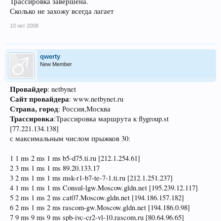
Трассировка завершена.
Сколько не захожу всегда лагает
10 окт 2008
qwerty
New Member
Провайдер
: netbynet
Сайт провайдера
: www.netbynet.ru
Страна, город
: Россия,Москва
Трассировка
:Трассировка маршрута к flygroup.st
[77.221.134.138]
с максимальным числом прыжков 30:
1 1 ms 2 ms 1 ms b5-d75.ti.ru [212.1.254.61]
2 3 ms 1 ms 1 ms 89.20.133.17
3 2 ms 1 ms 1 ms msk-r1-b7-te-7-1.ti.ru [212.1.251.237]
4 1 ms 1 ms 1 ms Consul-lgw.Moscow.gldn.net [195.239.12.117]
5 2 ms 1 ms 2 ms cat07.Moscow.gldn.net [194.186.157.182]
6 2 ms 1 ms 2 ms rascom-gw.Moscow.gldn.net [194.186.0.98]
7 9 ms 9 ms 9 ms spb-ivc-cr2-vl-10.rascom.ru [80.64.96.65]