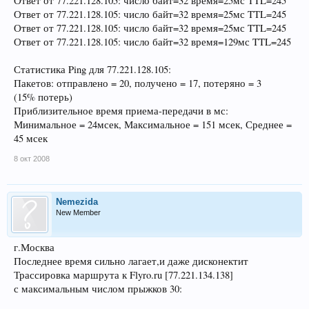
Ответ от 77.221.128.105: число байт=32 время=25мс TTL=245
Ответ от 77.221.128.105: число байт=32 время=25мс TTL=245
Ответ от 77.221.128.105: число байт=32 время=25мс TTL=245
Ответ от 77.221.128.105: число байт=32 время=129мс TTL=245
Статистика Ping для 77.221.128.105:
Пакетов: отправлено = 20, получено = 17, потеряно = 3
(15% потерь)
Приблизительное время приема-передачи в мс:
Минимальное = 24мсек, Максимальное = 151 мсек, Среднее =
45 мсек
8 окт 2008
Nemezida
New Member
г.Москва
Последнее время сильно лагает,и даже дисконектит
Трассировка маршрута к Flyro.ru [77.221.134.138]
с максимальным числом прыжков 30: