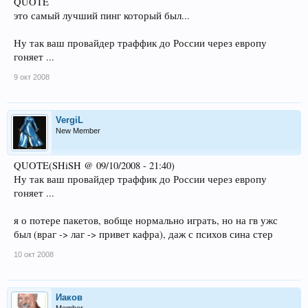
QUOTE
это самый лучший пинг который был...
Ну так ваш провайдер траффик до России через европу
гоняет ...
9 окт 2008
VergiL
New Member
QUOTE(SHiSH @ 09/10/2008 - 21:40)
Ну так ваш провайдер траффик до России через европу
гоняет ...
я о потере пакетов, вобще нормально играть, но на гв ужс
был (враг -> лаг -> привет кафра), даж с психов сина стер
10 окт 2008
Иаков