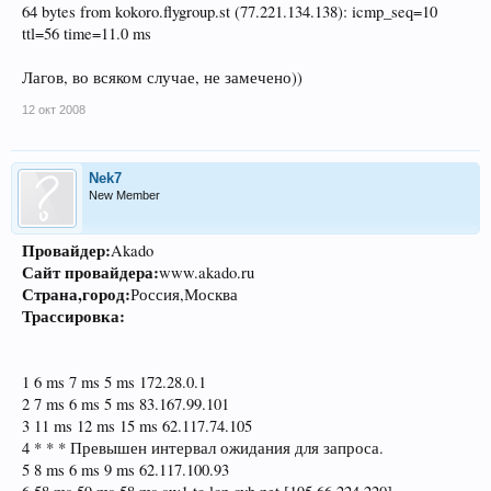
64 bytes from kokoro.flygroup.st (77.221.134.138): icmp_seq=10
ttl=56 time=11.0 ms
Лагов, во всяком случае, не замечено))
12 окт 2008
Nek7
New Member
Провайдер:
Akado
Сайт провайдера:
www.akado.ru
Страна,город:
Россия,Москва
Трассировка:
1 6 ms 7 ms 5 ms 172.28.0.1
2 7 ms 6 ms 5 ms 83.167.99.101
3 11 ms 12 ms 15 ms 62.117.74.105
4 * * * Превышен интервал ожидания для запроса.
5 8 ms 6 ms 9 ms 62.117.100.93