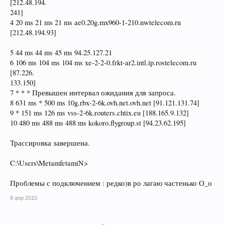
[212.48.194.
241]
4 20 ms 21 ms 21 ms ae0.20g.mx960-1-210.nwtelecom.ru
[212.48.194.93]
5 44 ms 44 ms 45 ms 94.25.127.21
6 106 ms 104 ms 104 ms xe-2-2-0.frkt-ar2.intl.ip.rostelecom.ru
[87.226.
133.150]
7 * * * Превышен интервал ожидания для запроса.
8 631 ms * 500 ms 10g.rbx-2-6k.ovh.net.ovh.net [91.121.131.74]
9 * 151 ms 126 ms vss-2-6k.routers.chtix.eu [188.165.9.132]
10 480 ms 488 ms 488 ms kokoro.flygroup.st [94.23.62.195]
Трассировка завершена.
C:\Users\MetamfetamiN>
Проблемы с подключением : редко)в ро лагаю частенько О_о
8 апр 2010