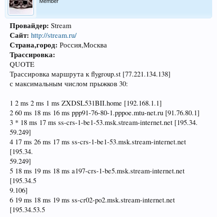
Member
Провайдер:
Stream
Сайт:
http://stream.ru/
Страна,город:
Россия,Москва
Трассировка:
QUOTE
Трассировка маршрута к flygroup.st [77.221.134.138]
с максимальным числом прыжков 30:
1 2 ms 2 ms 1 ms ZXDSL531BII.home [192.168.1.1]
2 60 ms 18 ms 16 ms ppp91-76-80-1.pppoe.mtu-net.ru [91.76.80.1]
3 * 18 ms 17 ms ss-crs-1-be1-53.msk.stream-internet.net [195.34.
59.249]
4 17 ms 26 ms 17 ms ss-crs-1-be1-53.msk.stream-internet.net
[195.34.
59.249]
5 18 ms 19 ms 18 ms a197-crs-1-be5.msk.stream-internet.net
[195.34.5
9.106]
6 19 ms 18 ms 19 ms ss-cr02-po2.msk.stream-internet.net
[195.34.53.5