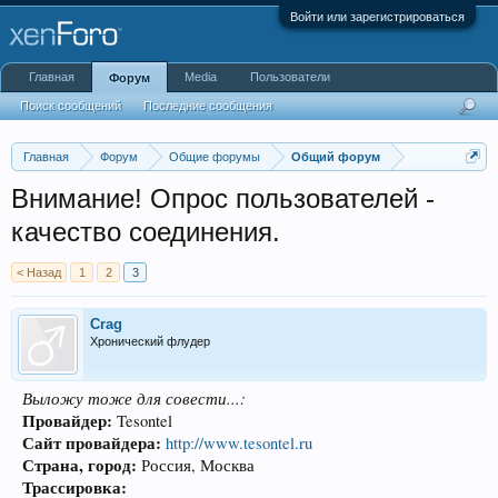
Войти или зарегистрироваться
Главная
Media
Пользователи
Форум
Поиск сообщений
Последние сообщения
Главная
Форум
Общие форумы
Общий форум
Внимание! Опрос пользователей -
качество соединения.
< Назад
1
2
3
Crag
Хронический флудер
Выложу тоже для совести...:
Провайдер:
Tesontel
Сайт провайдера:
http://www.tesontel.ru
Страна, город:
Россия, Москва
Трассировка: