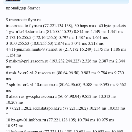
провайдер Starnet
$ traceroute flyro.ru
traceroute to flyro.ru (77.221.134.138), 30 hops max, 40 byte packets
1 gw-n1.r13.starnet.ru (81.200.115.33) 0.814 ms 1.149 ms 1.341 ms
2 172.16.255.5 (172.16.255.5) 0.797 ms 1.487 ms 1.651 ms
3 10.0.255.53 (10.0.255.53) 2.874 ms 3.041 ms 3.218 ms
4 v11-jun.msk.mmts-9.starnet.ru (217.172.16.249) 1.175 ms 1.186 ms
1.154 ms
5 msk-m9-pr1.rascom.ru (193.232.244.223) 2.326 ms 2.387 ms 2.344
ms
6 msk-3v-cr2-vl-2.rascom.ru (80.64.96.50) 9.983 ms 9.784 ms 9.730
ms
7 spb-ivc-cr2-vl-10.rascom.ru (80.64.96.65) 9.588 ms 9.595 ms 9.562
ms
8 alkor-rus-gw.spb.rascom.ru (80.64.98.94) 9.852 ms 10.313 ms
10.267 ms
9 77.221.128.2.addr.datapoint.ru (77.221.128.2) 10.234 ms 10.633 ms
*
10 bz-gw-01.infobox.ru (77.221.128.105) 10.794 ms 10.975 ms
10.957 ms
11 kokoro.flygroup.st (77.221.134.138) 10.681 ms 10.653 ms 10.665