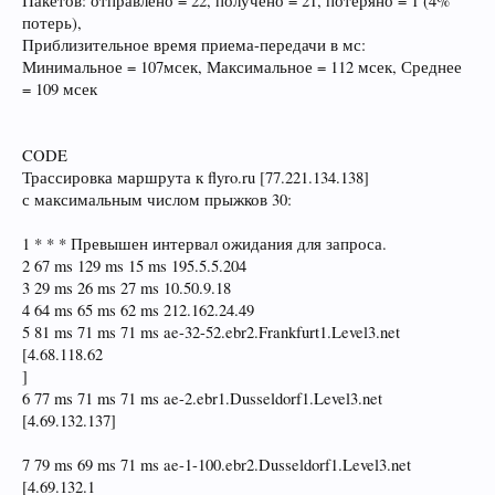
Пакетов: отправлено = 22, получено = 21, потеряно = 1 (4%
потерь),
Приблизительное время приема-передачи в мс:
Минимальное = 107мсек, Максимальное = 112 мсек, Среднее
= 109 мсек
CODE
Трассировка маршрута к flyro.ru [77.221.134.138]
с максимальным числом прыжков 30:
1 * * * Превышен интервал ожидания для запроса.
2 67 ms 129 ms 15 ms 195.5.5.204
3 29 ms 26 ms 27 ms 10.50.9.18
4 64 ms 65 ms 62 ms 212.162.24.49
5 81 ms 71 ms 71 ms ae-32-52.ebr2.Frankfurt1.Level3.net
[4.68.118.62
]
6 77 ms 71 ms 71 ms ae-2.ebr1.Dusseldorf1.Level3.net
[4.69.132.137]
7 79 ms 69 ms 71 ms ae-1-100.ebr2.Dusseldorf1.Level3.net
[4.69.132.1