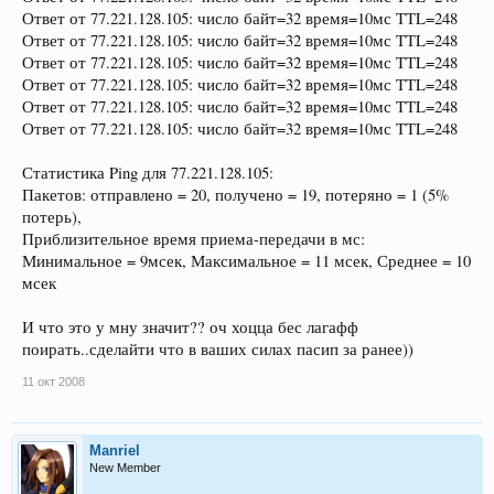
Ответ от 77.221.128.105: число байт=32 время=10мс TTL=248
Ответ от 77.221.128.105: число байт=32 время=10мс TTL=248
Ответ от 77.221.128.105: число байт=32 время=10мс TTL=248
Ответ от 77.221.128.105: число байт=32 время=10мс TTL=248
Ответ от 77.221.128.105: число байт=32 время=10мс TTL=248
Ответ от 77.221.128.105: число байт=32 время=10мс TTL=248
Статистика Ping для 77.221.128.105:
Пакетов: отправлено = 20, получено = 19, потеряно = 1 (5%
потерь),
Приблизительное время приема-передачи в мс:
Минимальное = 9мсек, Максимальное = 11 мсек, Среднее = 10
мсек
И что это у мну значит?? оч хоцца бес лагафф
поирать..сделайти что в ваших силах пасип за ранее))
11 окт 2008
Manriel
New Member