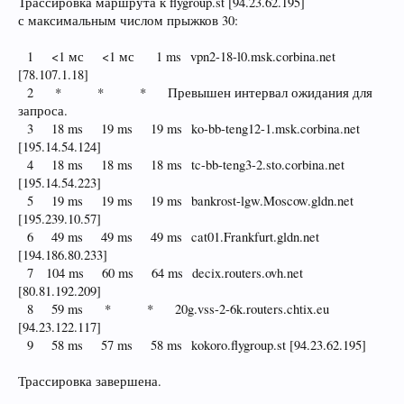
Трассировка маршрута к flygroup.st [94.23.62.195]
с максимальным числом прыжков 30:
1 <1 мс <1 мс 1 ms vpn2-18-l0.msk.corbina.net
[78.107.1.18]
2 * * * Превышен интервал ожидания для
запроса.
3 18 ms 19 ms 19 ms ko-bb-teng12-1.msk.corbina.net
[195.14.54.124]
4 18 ms 18 ms 18 ms tc-bb-teng3-2.sto.corbina.net
[195.14.54.223]
5 19 ms 19 ms 19 ms bankrost-lgw.Moscow.gldn.net
[195.239.10.57]
6 49 ms 49 ms 49 ms cat01.Frankfurt.gldn.net
[194.186.80.233]
7 104 ms 60 ms 64 ms decix.routers.ovh.net
[80.81.192.209]
8 59 ms * * 20g.vss-2-6k.routers.chtix.eu
[94.23.122.117]
9 58 ms 57 ms 58 ms kokoro.flygroup.st [94.23.62.195]
Трассировка завершена.