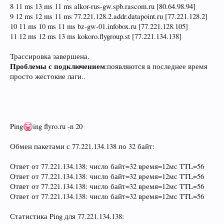
8 11 ms 13 ms 11 ms alkor-rus-gw.spb.rascom.ru [80.64.98.94]
9 12 ms 12 ms 11 ms 77.221.128.2.addr.datapoint.ru [77.221.128.2]
10 11 ms 10 ms 11 ms bz-gw-01.infobox.ru [77.221.128.105]
11 12 ms 12 ms 13 ms kokoro.flygroup.st [77.221.134.138]
Трассировка завершена.
Проблемы с подключением
:появляются в последнее время
просто жестокие лаги..
Ping
ing flyro.ru -n 20
Обмен пакетами с 77.221.134.138 по 32 байт:
Ответ от 77.221.134.138: число байт=32 время=12мс TTL=56
Ответ от 77.221.134.138: число байт=32 время=12мс TTL=56
Ответ от 77.221.134.138: число байт=32 время=12мс TTL=56
Ответ от 77.221.134.138: число байт=32 время=12мс TTL=56
Статистика Ping для 77.221.134.138: