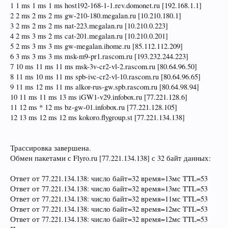
1 1 ms 1 ms 1 ms host192-168-1-1.rev.domonet.ru [192.168.1.1]
2 2 ms 2 ms 2 ms gw-210-180.megalan.ru [10.210.180.1]
3 2 ms 2 ms 2 ms nat-223.megalan.ru [10.210.0.223]
4 2 ms 3 ms 2 ms cat-201.megalan.ru [10.210.0.201]
5 2 ms 3 ms 3 ms gw-megalan.ihome.ru [85.112.112.209]
6 3 ms 3 ms 3 ms msk-m9-pr1.rascom.ru [193.232.244.223]
7 10 ms 11 ms 11 ms msk-3v-cr2-vl-2.rascom.ru [80.64.96.50]
8 11 ms 10 ms 11 ms spb-ivc-cr2-vl-10.rascom.ru [80.64.96.65]
9 11 ms 12 ms 11 ms alkor-rus-gw.spb.rascom.ru [80.64.98.94]
10 11 ms 11 ms 13 ms iGW1-v29.infobox.ru [77.221.128.6]
11 12 ms * 12 ms bz-gw-01.infobox.ru [77.221.128.105]
12 13 ms 12 ms 12 ms kokoro.flygroup.st [77.221.134.138]
Трассировка завершена.
Обмен пакетами с Flyro.ru [77.221.134.138] с 32 байт данных:
Ответ от 77.221.134.138: число байт=32 время=13мс TTL=53
Ответ от 77.221.134.138: число байт=32 время=13мс TTL=53
Ответ от 77.221.134.138: число байт=32 время=11мс TTL=53
Ответ от 77.221.134.138: число байт=32 время=12мс TTL=53
Ответ от 77.221.134.138: число байт=32 время=12мс TTL=53