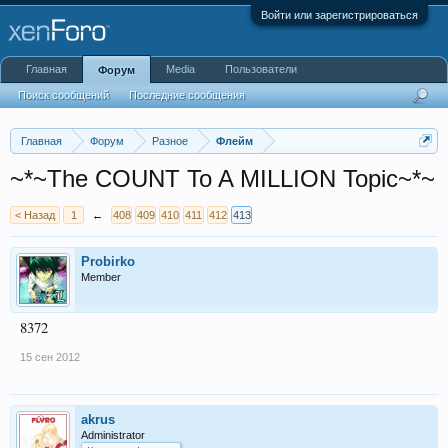
Войти или зарегистрироваться
Главная
Media
Пользователи
Форум
Поиск сообщений
Последние сообщения
Главная
Форум
Разное
Флейм
~*~The COUNT To A MILLION Topic~*~
< Назад
1
←
408
409
410
411
412
413
Probirko
Member
8372
15 сен 2012
akrus
Administrator