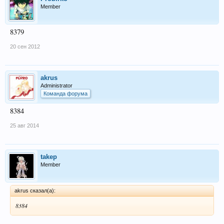
Member
8379
20 сен 2012
akrus
Administrator
Команда форума
8384
25 авг 2014
takep
Member
akrus сказал(а):
8384