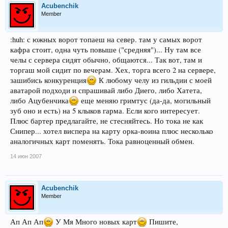
Acubenchik
Member
:huh: с южных ворот топаеш на север. там у самых ворот
кафра стоит, одна чуть повыше ("средняя")... Ну там все
челы с сервера сидят обычно, общаются... Так вот, там и
торгаш мой сидит по вечерам. Хех, торга всего 2 на сервере,
зашибись конкуренция
К любому челу из гильдии с моей
аватарой подходи и спрашивай либо Диего, либо Хатета,
либо Ацубенчика
еще меняю гримтус (да-да, могильный
зуб оно и есть) на 5 клыков гарма. Если кого интересует.
Плюс бартер предлагайте, не стесняйтесь. Но тока не как
Снипер... хотел виспера на карту орка-воина плюс несколько
аналогичных карт поменять. Тока равноценный обмен.
14 июн 2007
Acubenchik
Member
Ап Ап Ап
У Мя Много новых карт
Пишите,