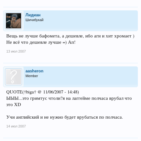
Лидиан
Шичибукай
Вещь не лучше бафомета, а дешевле, ибо аги и хит хромает )
Не всё что дешевле лучше =) Ап!
13 июл 2007
aasheron
Member
QUOTE(†biga† @ 11/06/2007 - 14:48)
ЫЫЫ...это гримтус чтоли?я на лаггейме полчаса врубал что
это XD
Учи английский и не нужно будет врубаться по полчаса.
14 июл 2007