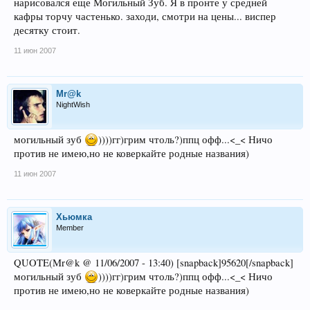
нарисовался еще Могильный Зуб. Я в пронте у средней
кафры торчу частенько. заходи, смотри на цены... виспер
десятку стоит.
11 июн 2007
Mr@k
NightWish
могильный зуб
))))гг)грим чтоль?)ппц офф...<_< Ничо
против не имею,но не коверкайте родные названия)
11 июн 2007
Хьюмка
Member
QUOTE(Mr@k @ 11/06/2007 - 13:40) [snapback]95620[/snapback]
могильный зуб
))))гг)грим чтоль?)ппц офф...<_< Ничо
против не имею,но не коверкайте родные названия)