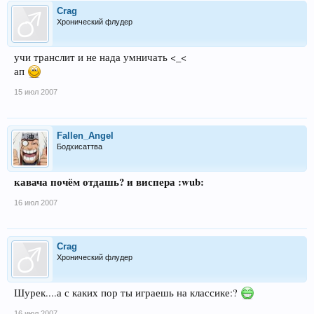
Crag
Хронический флудер
учи транслит и не нада умничать <_<
ап
15 июл 2007
Fallen_Angel
Бодхисаттва
кавача почём отдашь? и виспера :wub:
16 июл 2007
Crag
Хронический флудер
Шурек....а с каких пор ты играешь на классике:?
16 июл 2007