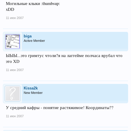
Могильные клыки :thumbsup:
xDD
11 июн 2007
biga
Active Member
ЫЫЫ...это гримтус чтоли?я на лаггейме полчаса врубал что
это XD
11 июн 2007
Kissa2k
New Member
У средний кафры - понятие растяжимое! Координаты??
11 июн 2007