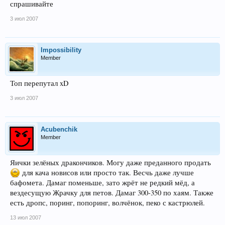
спрашивайте
3 июл 2007
Impossibility
Member
Топ перепутал xD
3 июл 2007
Acubenchik
Member
Яички зелёных дракончиков. Могу даже преданного продать
для кача новисов или просто так. Весчь даже лучше
бафомета. Дамаг поменьше, зато жрёт не редкий мёд, а
вездесущую Жрачку для петов. Дамаг 300-350 по хаям. Также
есть дропс, поринг, попоринг, волчёнок, пеко с кастрюлей.
13 июл 2007