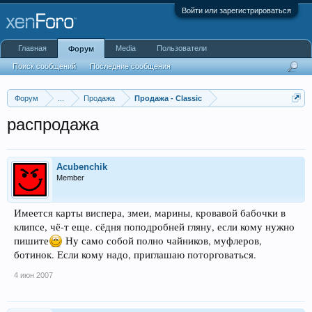
Войти или зарегистрироваться
Главная
Media
Пользователи
Форум
Поиск сообщений
Последние сообщения
Форум
...
Продажа
Продажа - Classic
распродажа
Acubenchik
Member
Имеется карты виспера, змеи, марины, кровавой бабочки в
клипсе, чё-т еще. сёдня поподробней гляну, если кому нужно
пишите
Ну само собой полно чайников, муфлеров,
ботинок. Если кому надо, приглашаю поторговаться.
4 июн 2007