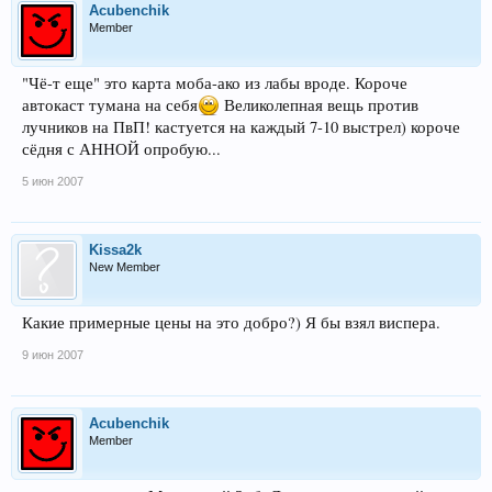
Acubenchik
Member
"Чё-т еще" это карта моба-ако из лабы вроде. Короче
автокаст тумана на себя
Великолепная вещь против
лучников на ПвП! кастуется на каждый 7-10 выстрел) короче
сёдня с АННОЙ опробую...
5 июн 2007
Kissa2k
New Member
Какие примерные цены на это добро?) Я бы взял виспера.
9 июн 2007
Acubenchik
Member