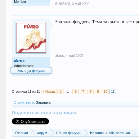
Member
51955195
,
3 май 2009
Задрали флудить. Тема закрыта, я все п
akrus
,
4 май 2009
akrus
Administrator
Команда форума
Страница 11 из 11
< Назад
1
←
6
7
8
9
10
11
Статус темы:
Закрыта.
Поделиться этой страницей
Главная
Форум
Общие форумы
Новости и объявления