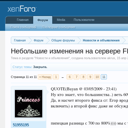
Главная
Media
Пользователи
Форум
Поиск сообщений
Последние сообщения
Главная
Форум
Общие форумы
Новости и объявления
Небольшие изменения на сервере Fl
Тема в разделе "
Новости и объявления
", создана пользователем
akrus
,
15 апр 
Статус темы:
Закрыта.
Страница 11 из 11
< Назад
1
←
6
7
8
9
10
11
QUOTE(Bayan @ 03/05/2009 - 23:41)
Ну кто знает, что большинства..) веть 6
Да, и насчет второго фикса сг: Егор вро
включить) а второй фикс даже не обсужд
пипецкая разница с 700 по 800%)))) мы с 
51955195