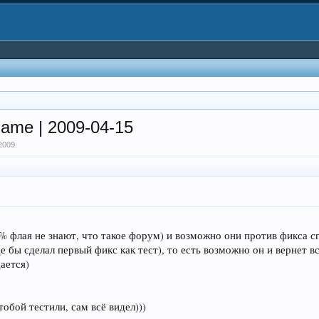
ame | 2009-04-15
2009
.
0% флая не знают, что такое форум) и возможно они против фикса сг
де бы сделал первый фикс как тест), то есть возможно он и вернет в
ается)
тобой тестили, сам всё видел)))