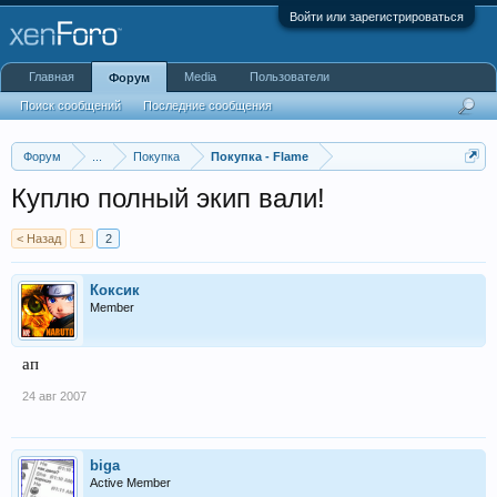
Войти или зарегистрироваться
Главная
Media
Пользователи
Форум
Поиск сообщений
Последние сообщения
Форум
...
Покупка
Покупка - Flame
Куплю полный экип вали!
< Назад
1
2
Коксик
Member
ап
24 авг 2007
biga
Active Member