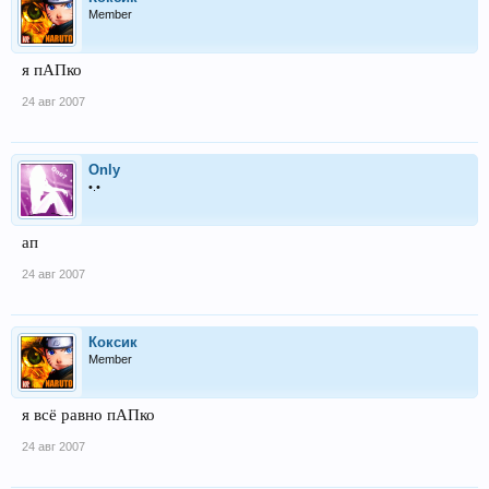
Member
я пАПко
24 авг 2007
Only
•.•
ап
24 авг 2007
Коксик
Member
я всё равно пАПко
24 авг 2007