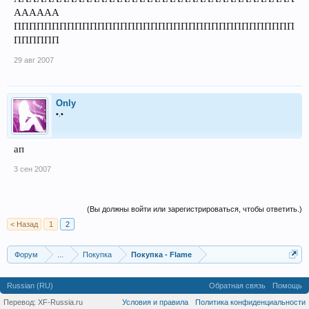
АААААА
ППППППППППППППППППППППППППППППППППППП
ПППППП
29 авг 2007
Only
•.•
ап
3 сен 2007
(Вы должны войти или зарегистрироваться, чтобы ответить.)
< Назад
1
2
Форум
...
Покупка
Покупка - Flame
Russian (RU)
Обратная связь
Помощь
Перевод:
XF-Russia.ru
Условия и правила
Политика конфиденциальности