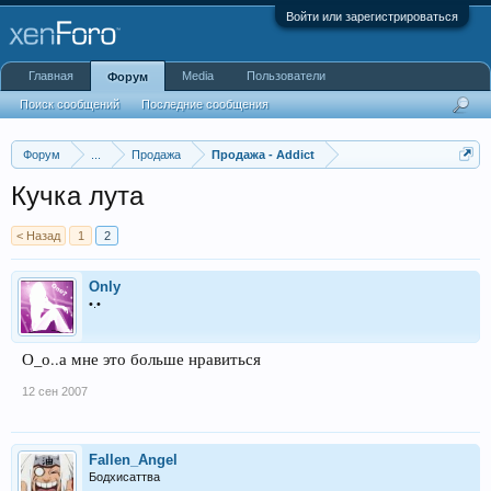
Войти или зарегистрироваться
Главная
Media
Пользователи
Форум
Поиск сообщений
Последние сообщения
Форум
...
Продажа
Продажа - Addict
Кучка лута
< Назад
1
2
Only
•.•
О_о..а мне это больше нравиться
12 сен 2007
Fallen_Angel
Бодхисаттва