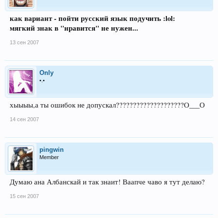
как вариант - пойти русский язык подучить :lol:
мягкий знак в "нравится" не нужен...
13 сен 2007
Only
•.•
хыыыы,а ты ошибок не допускал????????????????????О___О
14 сен 2007
pingwin
Member
Думаю ана Албанскай и так знаит! Ваапче чаво я тут делаю?
15 сен 2007