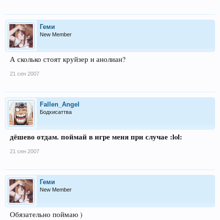
Геми
New Member
А сколько стоят круйзер и анолиан?
21 сен 2007
Fallen_Angel
Бодхисаттва
дёшево отдам. поймай в игре меня при случае :lol:
21 сен 2007
Геми
New Member
Обязательно поймаю )