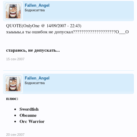
Fallen_Angel
Бодхисаттва
QUOTE(OnlyOne @ 14/09/2007 - 22:43)
хыыыы,а ты ошибок не допускал????????????????????О___О
стараюсь, не допускать...
15 сен 2007
Fallen_Angel
Бодхисаттва
плюс:
Swordfish
Obeaune
Orc Warrior
20 сен 2007