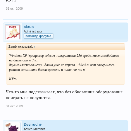
31 окт 2009
akrus
Administrator
Команда форума
Zambi сказал(а):
↑
Windows XP (процессор celeron , опкративка 256 вроде, местасвободного
на диске около 3 г..
других клиентов нету...давно уже не играла.. :blush2: вот соскучилась
решила вспомнить былые времена и никак че-то ((
КУ!!!
Что-то мне подсказывает, что без обновления оборудования
поиграть не получится.
31 окт 2009
Deviruchi-
Active Member