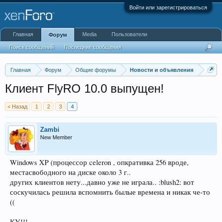
Войти или зарегистрироваться
Главная
Media
Пользователи
Форум
Поиск сообщений
Последние сообщения
Главная
Форум
Общие форумы
Новости и объявления
Клиент FlyRO 10.0 выпущен!
< Назад
1
2
3
4
Zambi
New Member
Windows XP (процессор celeron , опкративка 256 вроде,
местасвободного на диске около 3 г..
других клиентов нету...давно уже не играла.. :blush2: вот
соскучилась решила вспомнить былые времена и никак че-то
((
КУ!!!