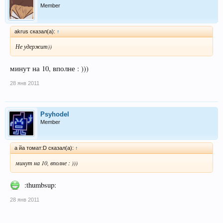
Member
akrus сказал(а):
↑
Не удержит))
минут на 10, вполне : )))
28 янв 2011
Psyhodel
Member
а йа томат:D сказал(а):
↑
минут на 10, вполне : )))
:thumbsup:
28 янв 2011