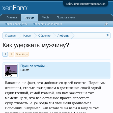
Войти или зарегистрироваться
Главная
Media
Пользователи
Форум
Поиск сообщений
Последние сообщения
Главная
Форум
Общение
Любовь
Как удержать мужчину?
1
2
Вперёд >
Пришла чтобы...
Dakota
Банально, но факт, что добиваться целей нелегко. Порой мы,
женщины, столько вкладываем в достижение своей одной-
единственной, самой главной, как нам кажется на тот
момент, цели, что все остальное просто перестает
существовать. А уж когда мы этой цели добиваемся…
Вспомним, например, как вставали на весы и видели там
желанный результат после долгой диеты. Правда,