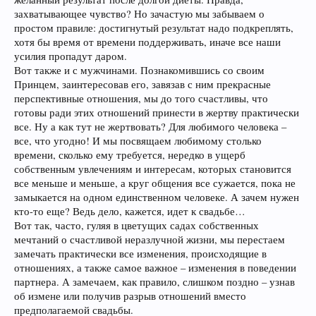
захватывающее чувство? Но зачастую мы забываем о
простом правиле: достигнутый результат надо подкреплять,
хотя бы время от времени поддерживать, иначе все наши
усилия пропадут даром.
Вот также и с мужчинами. Познакомившись со своим
Принцем, заинтересовав его, завязав с ним прекрасные
перспективные отношения, мы до того счастливы, что
готовы ради этих отношений принести в жертву практически
все. Ну а как тут не жертвовать? Для любимого человека –
все, что угодно! И мы посвящаем любимому столько
времени, сколько ему требуется, нередко в ущерб
собственным увлечениям и интересам, которых становится
все меньше и меньше, а круг общения все сужается, пока не
замыкается на одном единственном человеке. А зачем нужен
кто-то еще? Ведь дело, кажется, идет к свадьбе…
Вот так, часто, гуляя в цветущих садах собственных
мечтаний о счастливой неразлучной жизни, мы перестаем
замечать практически все изменения, происходящие в
отношениях, а также самое важное – изменения в поведении
партнера. А замечаем, как правило, слишком поздно – узнав
об измене или получив разрыв отношений вместо
предполагаемой свадьбы.