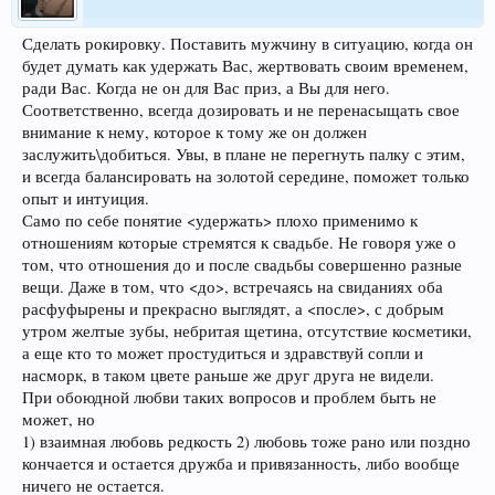
Сделать рокировку. Поставить мужчину в ситуацию, когда он
будет думать как удержать Вас, жертвовать своим временем,
ради Вас. Когда не он для Вас приз, а Вы для него.
Соответственно, всегда дозировать и не перенасыщать свое
внимание к нему, которое к тому же он должен
заслужить\добиться. Увы, в плане не перегнуть палку с этим,
и всегда балансировать на золотой середине, поможет только
опыт и интуиция.
Само по себе понятие <удержать> плохо применимо к
отношениям которые стремятся к свадьбе. Не говоря уже о
том, что отношения до и после свадьбы совершенно разные
вещи. Даже в том, что <до>, встречаясь на свиданиях оба
расфуфырены и прекрасно выглядят, а <после>, с добрым
утром желтые зубы, небритая щетина, отсутствие косметики,
а еще кто то может простудиться и здравствуй сопли и
насморк, в таком цвете раньше же друг друга не видели.
При обоюдной любви таких вопросов и проблем быть не
может, но
1) взаимная любовь редкость 2) любовь тоже рано или поздно
кончается и остается дружба и привязанность, либо вообще
ничего не остается.