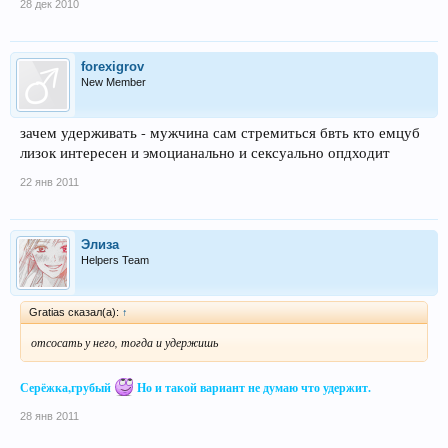
28 дек 2010
forexigrov
New Member
зачем удерживать - мужчина сам стремиться бвть кто емцуб
лизок интересен и эмоцианально и сексуально опдходит
22 янв 2011
Элиза
Helpers Team
Gratias сказал(а):
↑
отсосать у него, тогда и удержишь
Серёжка,грубый
Но и такой вариант не думаю что удержит.
28 янв 2011