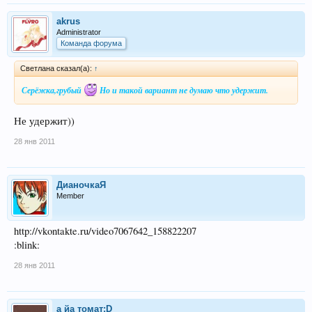
akrus
Administrator
Команда форума
Светлана сказал(а):
↑
Серёжка,грубый
Но и такой вариант не думаю что удержит.
Не удержит))
28 янв 2011
ДианочкаЯ
Member
http://vkontakte.ru/video7067642_158822207
:blink:
28 янв 2011
а йа томат:D