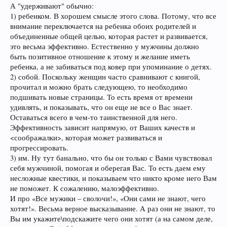
А "удерживают" обычно:
1) ребенком. В хорошем смысле этого слова. Потому, что все
внимание переключается на ребенка обоих родителей и
объединенные общей целью, которая растет и развивается,
это весьма эффективно. Естественно у мужчины должно
быть позитивное отношение к этому и желание иметь
ребенка, а не забиваться под ковер при упоминание о детях.
2) собой. Поскольку женщин часто сравнивают с книгой,
прочитал и можно брать следующею, то необходимо
подшивать новые страницы. То есть время от времени
удивлять, и показывать, что он еще не все о Вас знает.
Оставаться всего в чем-то таинственной для него.
Эффективность зависит напрямую, от Ваших качеств и
<соображалки>, которая может развиваться и
прогрессировать.
3) им. Ну тут банально, что бы он только с Вами чувствовал
себя мужчиной, помогая и оберегая Вас. То есть даем ему
несложные квестики, и показываем что никто кроме него Вам
не поможет. К сожалению, малоэффективно.
И про «Все мужики – сволочи!», «Они сами не знают, чего
хотят!». Весьма верное высказывание. А раз они не знают, то
Вы им укажите\подскажите чего они хотят (а на самом деле,