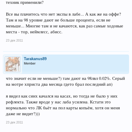
техник применили?
Все вы плачитесь что нет экспы в лабе... А как же на оффе?
Там и на 98 уровне дают не больше процента, если не
меньше... Многие там и не качаются, как раз самые ходовые
места - тор, неймлесс, абисс.
23 дек 2011
Tarakanus89
Member
что значит если не меньше?) там дают на 98лвл 0.02%. Серый
на мотре хприста два месяца гдето брал последний ап)
я видел как синх качался на касах, но тогда не было у них
рефлекта. Также вроде у нас лаба усилена. Кстати это
нормально что ЛК бьёт на пол карты копьём, хотя он меня
даже не видит?)))
23 дек 2011