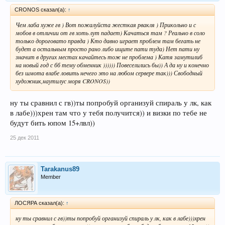
CRONOS сказал(а):
↑
Чем лаба хуже гв ) Вот пожалуйста жесткая рвакля ) Прикольно и с
мобов в отличии от гв хоть лут падает) Качаться там ? Реально в соло
только дороговато правда ) Кто давно играет проблем там бегать не
будет а остальным просто рано либо ищите пати туда) Нет пати ну
значит в других местах качайтесь тож не проблема ) Катя замутилиб
на новый год с бб тему обменник )))))) Повеселились бы)) А да ну и конечно
без шмота влабе ловить нечего это на любом сервере так))) Свободный
художник,наутилус моря CRONOS))
ну ты сравнил с гв))ты попробуй организуй спираль у лк, как
в лабе)))хрен там что у тебя получится)) и визки по тебе не
будут бить юпом 15+лвл))
25 дек 2011
Tarakanus89
Member
ЛОСЯРА сказал(а):
↑
ну ты сравнил с гв))ты попробуй организуй спираль у лк, как в лабе)))хрен