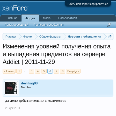
Войти или зарегистрироваться
Главная
Media
Пользователи
Форум
Поиск сообщений
Последние сообщения
Главная
Форум
Общие форумы
Новости и объявления
Изменения уровней получения опыта
и выпадения предметов на сервере
Addict | 2011-11-29
< Назад
1
←
3
4
5
6
7
8
Вперёд >
deviling88
Member
да дело действительно в количестве
23 дек 2011