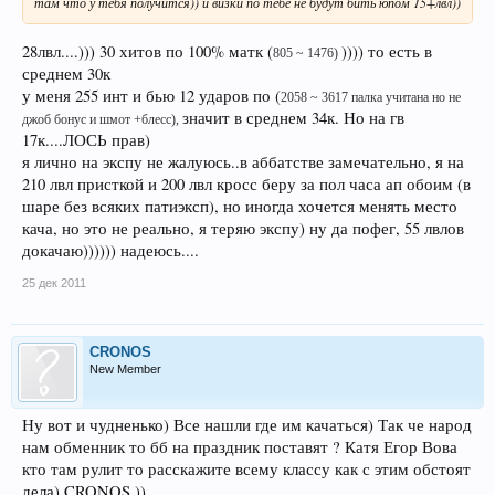
там что у тебя получится)) и визки по тебе не будут бить юпом 15+лвл))
28лвл....))) 30 хитов по 100% матк (
)))) то есть в
805 ~ 1476)
среднем 30к
у меня 255 инт и бью 12 ударов по (
2058 ~ 3617 палка учитана но не
значит в среднем 34к. Но на гв
джоб бонус и шмот +блесс),
17к....ЛОСЬ прав)
я лично на экспу не жалуюсь..в аббатстве замечательно, я на
210 лвл присткой и 200 лвл кросс беру за пол часа ап обоим (в
шаре без всяких патиэксп), но иногда хочется менять место
кача, но это не реально, я теряю экспу) ну да пофег, 55 лвлов
докачаю)))))) надеюсь....
25 дек 2011
CRONOS
New Member
Ну вот и чудненько) Все нашли где им качаться) Так че народ
нам обменник то бб на праздник поставят ? Катя Егор Вова
кто там рулит то расскажите всему классу как с этим обстоят
дела) CRONOS ))