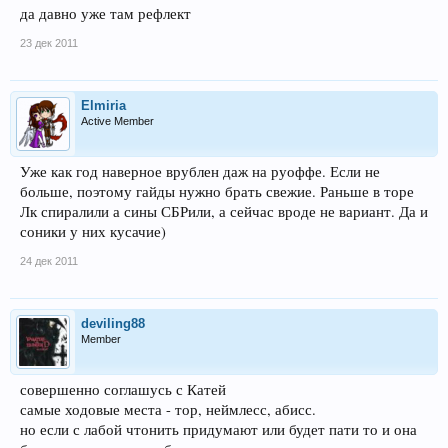
да давно уже там рефлект
23 дек 2011
Elmiria
Active Member
Уже как год наверное врублен даж на руоффе. Если не
больше, поэтому гайды нужно брать свежие. Раньше в торе
Лк спиралили а сины СБРили, а сейчас вроде не вариант. Да и
соники у них кусачие)
24 дек 2011
deviling88
Member
совершенно соглашусь с Катей
самые ходовые места - тор, неймлесс, абисс.
но если с лабой чтонить придумают или будет пати то и она