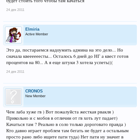
будет стоить того чтобы там качаться
24 дек 2011
Elmiria
Active Member
Это да, постараемся надоумить админа на это дело... Но
сначала квеееееесты... Осталось 6 дней до НГ а квест готов
процентов на 80... А я еще штуки 3 хотела успеть(((
24 дек 2011
CRONOS
New Member
Чем лаба хуже гв ) Вот пожалуйста жесткая рвакля )
Прикольно и с мобов в отличии от гв хоть лут падает)
Качаться там ? Реально в соло только дороговато правда )
Кто давно играет проблем там бегать не будет а остальным
просто рано либо ищите пати туда) Нет пати ну значит в