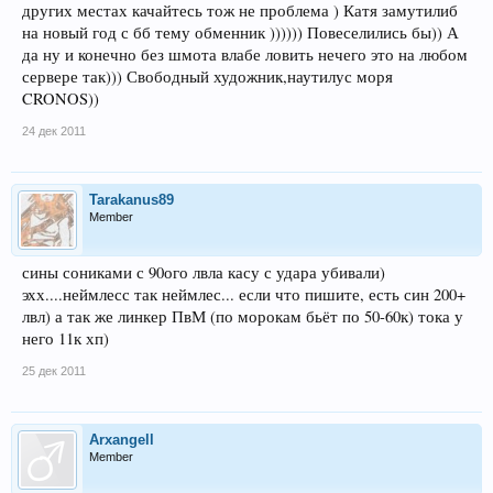
других местах качайтесь тож не проблема ) Катя замутилиб
на новый год с бб тему обменник )))))) Повеселились бы)) А
да ну и конечно без шмота влабе ловить нечего это на любом
сервере так))) Свободный художник,наутилус моря
CRONOS))
24 дек 2011
Tarakanus89
Member
сины сониками с 90ого лвла касу с удара убивали)
эхх....неймлесс так неймлес... если что пишите, есть син 200+
лвл) а так же линкер ПвМ (по морокам бьёт по 50-60к) тока у
него 11к хп)
25 дек 2011
Arxangell
Member