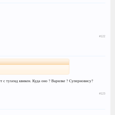
#122
ает с тухенд квикен. Куда оно ? Варилке ? Суперновису?
#123