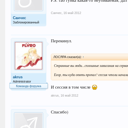
P.S. тао гунка какая-то неубиваемая, да
Санчес
,
16 май 2012
Санчес
Заблокированный
Перекинул.
ЛОСЯРА сказал(а):
↑
Странные вы люди...сплошные зависания на серва
Егор, ты куда опять пропал? сессия чтоли начал
akrus
Administrator
Команда форума
И сессия в том числе
akrus
,
16 май 2012
Спасибо)