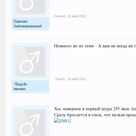
Санчес
,
16 май 2012
Санчес
Заблокированный
Немного не по теме - А вам не когда не
-Touch-
,
16 май 2012
-Touch-
Member
Хы, наверное я первый шура 255 лвла :lau
Сразу бросается в глаза, что нельзя про