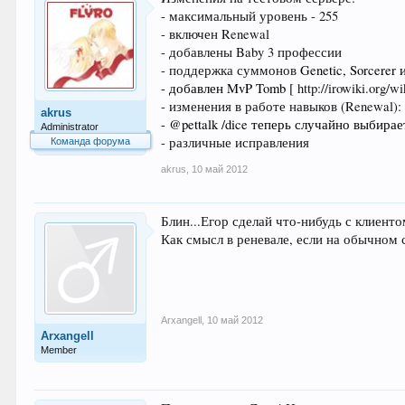
- максимальный уровень - 255
- включен Renewal
- добавлены Baby 3 профессии
- поддержка суммонов
Genetic, Sorcerer 
- добавлен MvP Tomb [
http://irowiki.org/
- изменения в работе навыков (Renewal)
akrus
- @pettalk /dice теперь случайно выбирае
Administrator
- различные исправления
Команда форума
akrus
,
10 май 2012
Блин...Егор сделай что-нибудь с клиенто
Как смысл в реневале, если на обычном 
Arxangell
,
10 май 2012
Arxangell
Member