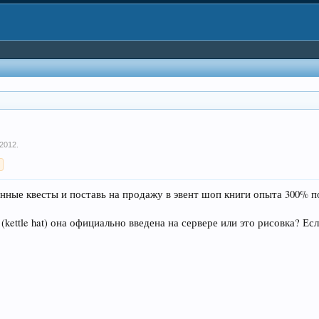
 2012
.
>
ные квесты и поставь на продажу в эвент шоп книги опыта 300% по 
(kettle hat) она официально введена на сервере или это рисовка? Ес