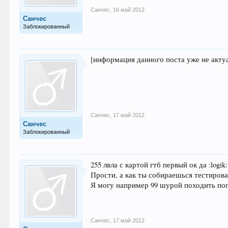
Санчес
,
16 май 2012
Санчес
Заблокированный
[информация данного поста уже не акту
Санчес
,
17 май 2012
Санчес
Заблокированный
255 лвла с картой гтб первый ок да :logi
Прости, а как ты собираешься тестирова
Я могу например 99 шурой походить попу
Санчес
,
17 май 2012