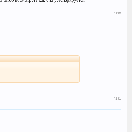
 штоб посмотреть как она регенерируется
#130
#131