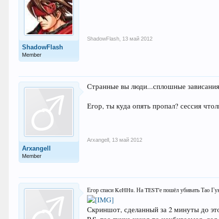
ShadowFlash
,
13 май 2012
ShadowFlash
Member
Странные вы люди...сплошные зависания 
Егор, ты куда опять пропал? сессия чтол
Arxangell
,
13 май 2012
Arxangell
Member
Егор спаси KeHHu. На TEST'е пошёл убивать Тао Гун
Скриншот, сделанный за 2 минуты до э