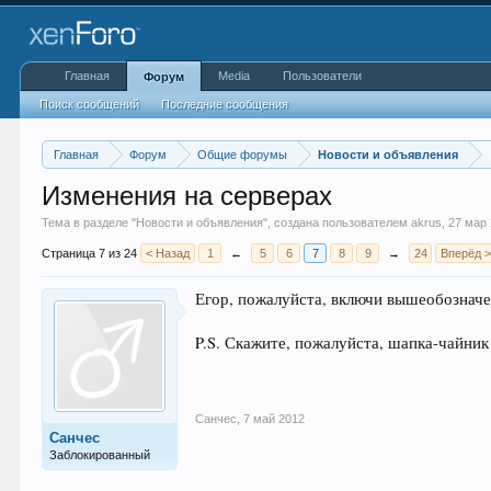
Главная
Media
Пользователи
Форум
Поиск сообщений
Последние сообщения
Главная
Форум
Общие форумы
Новости и объявления
Изменения на серверах
Тема в разделе "
Новости и объявления
", создана пользователем
akrus
,
27 мар
Страница 7 из 24
< Назад
1
←
5
6
7
8
9
→
24
Вперёд 
Егор, пожалуйста, включи вышеобозначен
P.S. Скажите, пожалуйста, шапка-чайник 
Санчес
,
7 май 2012
Санчес
Заблокированный