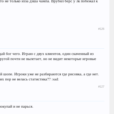
 не только изза дэша чампа. Врубил берс у лк побежал к
#126
дай бог чего. Играю с двух клиентов, один скаченный из
 другой почти не вылетает, но не видит некоторые игровые
й шопе. Игроки уже не разбираются где рисовка, а где нет.
х пор не велась статистика?? :sad:
#127
окупай и не парься.