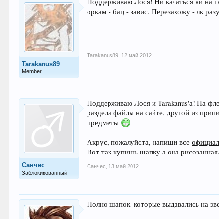
Поддерживаю Лося! Ни качаться ни на г
оркам - бац - завис. Перезахожу - лк раз
Tarakanus89
,
12 май 2012
Tarakanus89
Member
Поддерживаю Лося и Tarakanus'а! На фле
раздела файлы на сайте, другой из припи
предметы
Акрус, пожалуйста, напиши все
официа
Вот так купишь шапку а она рисованная.
Санчес
Санчес
,
13 май 2012
Заблокированный
Полно шапок, которые выдавались на эве