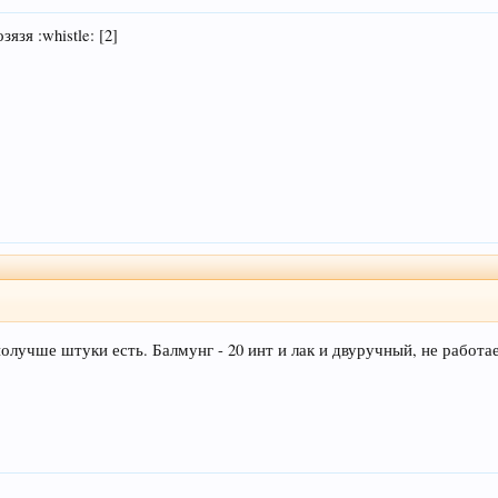
зязя :whistle: [2]
 получше штуки есть. Балмунг - 20 инт и лак и двуручный, не работ