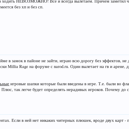
в ходить НЕВОЗМОЖНО! Все и всегда вылетаем. Причем заметил что
умеется без хп и без сп.
йме в замок в пайоне не зайти, играю всю дорогу без эффектов, не 
ски Millia Rage на форуме с narod.ru. Один вылетает на гв и арене,
льные
игровые шапки которые были введены в игре. Т.е. были во фла
 Плюс, так легче будет определять нерадивых игроков. Почему до си
нтах. Если в ней нет никаких читерных плюшек, вроде двух карт - п