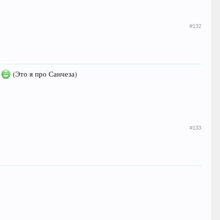
#132
?
(Это я про Санчеза)
#133