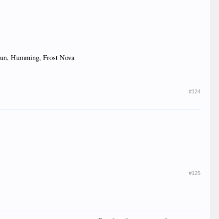
dun,
Humming,
Frost Nova
#124
#125