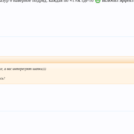
л азур 6 наверное подряд, каждая по ~170k где-то
включил эффекты
ке, а вас интересуют шапки)))
ась?