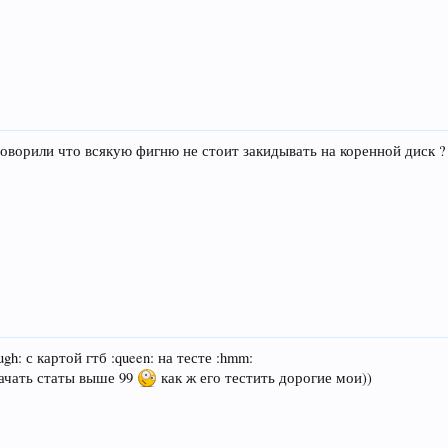
 говорили что всякую фигню не стоит закидывать на коренной диск 
gh: с картой гтб :queen: на тесте :hmm:
качать статы выше 99
как ж его тестить дорогие мои))