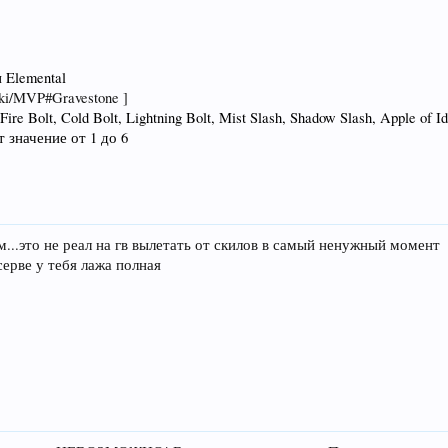
и Elemental
wiki/MVP#Gravestone ]
:
Fire Bolt,
Cold Bolt,
Lightning Bolt,
Mist Slash,
Shadow Slash,
Apple of I
т значение от 1 до 6
м...это не реал на гв вылетать от скилов в самый ненужный момент
серве у тебя лажа полная