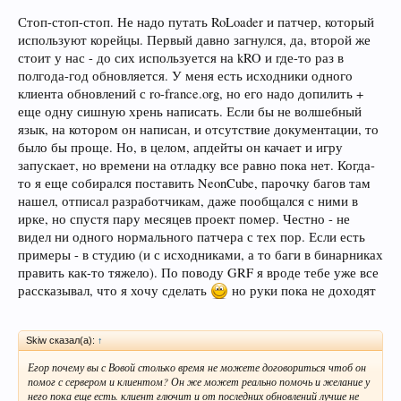
обновляются просто смешна - какая нафиг разница обновляются или
нет. если они работают прекрасно, в любой винде, в линуксе и на маке под
Стоп-стоп-стоп. Не надо путать RoLoader и патчер, который
вайном.
используют корейцы. Первый давно загнулся, да, второй же
стоит у нас - до сих используется на kRO и где-то раз в
У меня на работе 486ой ноут с 96 года работает не выключаясь
полгода-год обновляется. У меня есть исходники одного
принимая метеосводки. Никому в голову не приходит его менять или что-
то обновлять ибо оно работает и быстро и пусть дальше работает,
клиента обновлений с ro-france.org, но его надо допилить +
пока в харде подшипники не сотрутся или конденсаторы не высохнут.
еще одну сишную хрень написать. Если бы не волшебный
Так же и тут, сменят корейцы формат grf - тогда и думать об
язык, на котором он написан, и отсутствие документации, то
апдейтах патчеров надо. Но вот сакрай на помойку.
было бы проще. Но, в целом, апдейты он качает и игру
Насчет data и rdata я согласен ибо появляется возможность делать лайт
запускает, но времени на отладку все равно пока нет. Когда-
клиент, как у всех серверов с небольшим количеством кастомов, а значит
то я еще собирался поставить NeonCube, парочку багов там
народ, сидящий на всяких 3G может без напряга качать. То же палитры
нашел, отписал разработчикам, даже пообщался с ними в
в отдельный grf, то же отдельный grf c местными изменениями.
ирке, но спустя пару месяцев проект помер. Честно - не
Ускоряет обновление в разы и всего 4 грф в клиенте.
Это последнее сообщение на тему клиента, больше уже повторяться не
видел ни одного нормального патчера с тех пор. Если есть
буду.
примеры - в студию (и с исходниками, а то баги в бинарниках
править как-то тяжело). По поводу GRF я вроде тебе уже все
рассказывал, что я хочу сделать
но руки пока не доходят
Skiw сказал(а):
↑
Егор почему вы с Вовой столько время не можете договориться чтоб он
помог с сервером и клиентом? Он же может реально помочь и желание у
него пока еще есть. клиент глючит и от последних обновлений лучше не