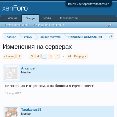
Войти или зарегистрироваться
Главная
Media
Пользователи
Форум
Поиск сообщений
Последние сообщения
Главная
Форум
Общие форумы
Новости и объявления
Изменения на серверах
< Назад
1
←
3
4
5
6
7
→
24
Вперёд >
Arxangell
Member
не знаю как с варлоком, а на бишопа я сделал квест....
14 апр 2012
Tarakanus89
Member