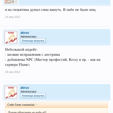
я на гильятина думал сина кинуть. В пабе не было нпц.
14 апр 2012
akrus
Administrator
Команда форума
Небольшой апдейт:
- мелкие исправления с апстрима
- добавлены NPC (Мастер профессий, Ressy и пр. - как на
сервере Flame)
18 апр 2012
akrus
Administrator
Команда форума
Code Geas сказал(а):
↑
Думаю объяснять не надо оО