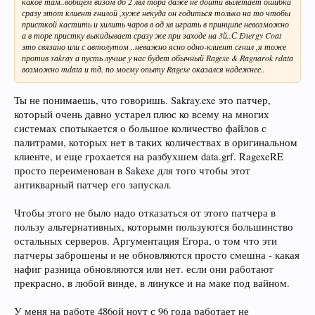
какое там..вобщем визом до 2 лвл тора даже не дойти вылетает ошибка
сразу этот клиент гнилой ,хуже некуда он годиться только на то чтобы
присткой кастить и хилить чаров в од хв играть в принципе невозможно
а в торе пристку выкидывает сразу же при заходе на 3й..С Energy Coat
это связано или с автолутом ..неважно ясно одно-клиент сгнил ,я тоже
против sakray а пусть лучше у нас будет обычный Ragexe & Ragnarok rdata
возможно mdata и тд. по моему опыту Ragexe оказался надежнее..
Ты не понимаешь, что говоришь. Sakray.exe это патчер,
который очень давно устарел плюс ко всему на многих
системах спотыкается о большое количество файлов с
палитрами, которых нет в таких количествах в оригинальном
клиенте, и еще грохается на разбухшем data.grf. RagexeRE
просто переименован в Sakexe для того чтобы этот
антикварный патчер его запускал.
Чтобы этого не было надо отказаться от этого патчера в
пользу альтернативных, которыми пользуются большинство
остальных серверов. Аргументация Егора, о том что эти
патчеры заброшены и не обновляются просто смешна - какая
нафиг разница обновляются или нет. если они работают
прекрасно, в любой винде, в линуксе и на маке под вайном.
У меня на работе 486ой ноут с 96 года работает не