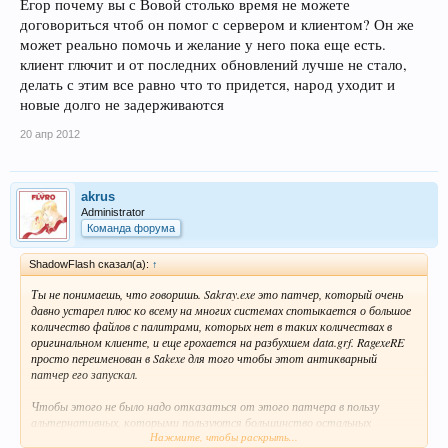
Егор почему вы с Вовой столько время не можете
договориться чтоб он помог с сервером и клиентом? Он же
может реально помочь и желание у него пока еще есть.
клиент глючит и от последних обновлений лучше не стало,
делать с этим все равно что то придется, народ уходит и
новые долго не задерживаются
20 апр 2012
akrus
Administrator
Команда форума
ShadowFlash сказал(а):
↑
Ты не понимаешь, что говоришь. Sakray.exe это патчер, который очень
давно устарел плюс ко всему на многих системах спотыкается о большое
количество файлов с палитрами, которых нет в таких количествах в
оригинальном клиенте, и еще грохается на разбухшем data.grf. RagexeRE
просто переименован в Sakexe для того чтобы этот антикварный
патчер его запускал.
Чтобы этого не было надо отказаться от этого патчера в пользу
альтернативных, которыми пользуются большинство остальных
Нажмите, чтобы раскрыть...
серверов. Аргументация Егора, о том что эти патчеры заброшены и не