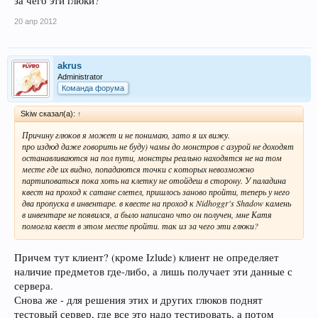
за чего эти глюки?
20 апр 2012
akrus
Administrator
Команда форума
Skiw сказал(а):
↑
Причину глюков я может и не понимаю, зато я их вижу.
про издюд даже говорить не буду) чамы до монстров с азурой не доходят
останавливаются на пол пути, монстры реально находятся не на том
месте где их видно, попадаются точки с которых невозможно
партиповаться пока хоть на клетку не отойдеш в сторону. У паладина
квест на проход к сатане слетел, пришлось заново пройти, теперь у него
два пропуска в инвентаре. в квесте на проход к Nidhoggr's Shadow камень
в инвентаре не появился, а было написано что он получен, мне Катя
помогла квест в этом месте пройти. так из за чего эти глюки?
Причем тут клиент? (кроме Izlude) клиент не определяет
наличие предметов где-либо, а лишь получает эти данные с
сервера.
Снова же - для решения этих и других глюков поднят
тестовый сервер, где все это надо тестировать, а потом