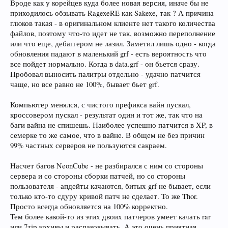
студию (и с исходниками, а то баги в бинарниках править как-то
Вроде как у корейцев куда более новая версия, иначе бы не
тяжело). По поводу GRF я вроде тебе уже все рассказывал, что я хочу
приходилось обзывать RagexeRE как Sakexe, так ? А причина
сделать :smile: но руки пока не доходят
глюков такая - в оригинальном клиенте нет такого количества
файлов, поэтому что-то идет не так, возможно переполнение
или что еще, дебаггером не лазил. Заметил лишь одно - когда
обновления падают в маленький grf - есть вероятность что
все пойдет нормально. Когда в data.grf - он бьется сразу.
Пробовал выносить палитры отдельно - удачно патчится
чаще, но все равно не 100%, бывает бьет grf.
Компьютер менялся, с чистого префикса вайн пускал,
кроссовером пускал - результат один и тот же, так что на
баги вайна не спишешь. Наиболее успешно патчится в XP, в
семерке то же самое, что в вайне. В общем не без причин
99% частных серверов не пользуются сакраем.
Насчет багов NeonCube - не разбирался с ним со стороны
сервера и со стороны сборки патчей, но со стороны
пользователя - апдейты качаются, битых grf не бывает, если
только кто-то сдуру кривой патч не сделает. То же Thor.
Просто всегда обновляется на 100% корректно.
Тем более какой-то из этих двоих патчеров умеет качать rar
или 7zip архивы и распаковывать. А это очень приятная