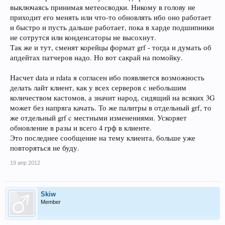
выключаясь принимая метеосводки. Никому в голову не
приходит его менять или что-то обновлять ибо оно работает
и быстро и пусть дальше работает, пока в харде подшипники
не сотрутся или конденсаторы не высохнут.
Так же и тут, сменят корейцы формат grf - тогда и думать об
апдейтах патчеров надо. Но вот сакрай на помойку.
Насчет data и rdata я согласен ибо появляется возможность
делать лайт клиент, как у всех серверов с небольшим
количеством кастомов, а значит народ, сидящий на всяких 3G
может без напряга качать. То же палитры в отдельный grf, то
же отдельный grf c местными изменениями. Ускоряет
обновление в разы и всего 4 грф в клиенте.
Это последнее сообщение на тему клиента, больше уже
повторяться не буду.
19 апр 2012
Skiw
Member