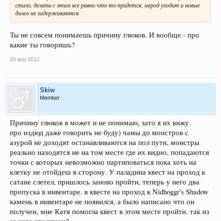
стало, делать с этим все равно что то придется, народ уходит и новые
долго не задерживаются
Ты не совсем понимаешь причину глюков. И вообще - про
какие ты говоришь?
20 апр 2012
Skiw
Member
Причину глюков я может и не понимаю, зато я их вижу.
про издюд даже говорить не буду) чамы до монстров с
азурой не доходят останавливаются на пол пути, монстры
реально находятся не на том месте где их видно, попадаются
точки с которых невозможно партиповаться пока хоть на
клетку не отойдеш в сторону. У паладина квест на проход к
сатане слетел, пришлось заново пройти, теперь у него два
пропуска в инвентаре. в квесте на проход к Nidhoggr's Shadow
камень в инвентаре не появился, а было написано что он
получен, мне Катя помогла квест в этом месте пройти. так из