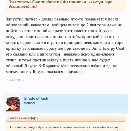
Заключительный пакет обновлений для клиента на ~44 метра, пора
делать новый :sad:
Запустил патчер - думал реально что-то поменяется после
обновлений- какое там..вобщем визом до 2 лвл тора даже не
дойти вылетает ошибка сразу этот клиент гнилой ,хуже
некуда он годиться только на то чтобы присткой кастить и
хилить чаров в од хв играть в принципе невозможно а в торе
пристку выкидывает сразу же при заходе на 3й..С Energy Coat
это связано или с автолутом ..неважно ясно одно-клиент
сгнил ,я тоже против sakray а пусть лучше у нас будет
обычный Ragexe & Ragnarok rdata возможно mdata и тд. по
моему опыту Ragexe оказался надежнее..
19 апр 2012
ShadowFlash
Member
Lourens сказал(а):
↑
Запустил патчер - думал реально что-то поменяется после обновлений-