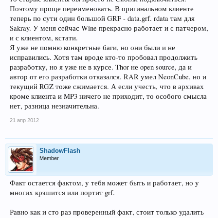
качаются, битых grf не бывает, если только кто-то сдуру кривой патч
Поэтому проще переименовать. В оригинальном клиенте
не сделает. То же Thor. Просто всегда обновляется на 100% корректно.
теперь по сути один большой GRF - data.grf. rdata там для
Тем более какой-то из этих двоих патчеров умеет качать rar или 7zip
Sakray. У меня сейчас Wine прекрасно работает и с патчером,
архивы и распаковывать. А это очень приятная штука. Те кто сидят на
и с клиентом, кстати.
512k мобильном инете оценят.
Я уже не помню конкретные баги, но они были и не
исправились. Хотя там вроде кто-то пробовал продолжить
разработку, но я уже не в курсе. Thor не open source, да и
автор от его разработки отказался. RAR умел NeonCube, но и
текущий RGZ тоже сжимается. А если учесть, что в архивах
кроме клиента и MP3 ничего не приходит, то особого смысла
нет, разница незначительна.
21 апр 2012
ShadowFlash
Member
Факт остается фактом, у тебя может быть и работает, но у
многих крэшится или портит grf.
Равно как и сто раз проверенный факт, стоит только удалить