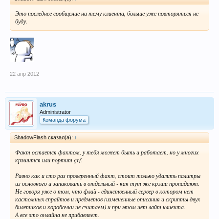
Это последнее сообщение на тему клиента, больше уже повторяться не
буду.
22 апр 2012
akrus
Administrator
Команда форума
ShadowFlash сказал(а):
↑
Факт остается фактом, у тебя может быть и работает, но у многих
крэшится или портит grf.
Равно как и сто раз проверенный факт, стоит только удалить палитры
из основного и запаковать в отдельный - как тут же крэши пропадают.
Не говоря уже о том, что флай - единственный сервер в котором нет
кастомных спрайтов и предметов (измененные описания и скрипты двух
билетиков и коробочки не считаем) и при этом нет лайт клиента.
А все это онлайна не прибавляет.