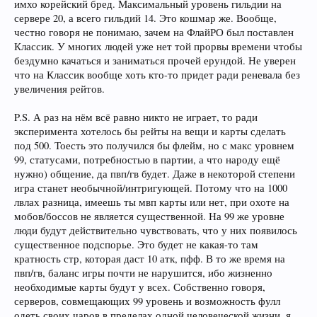
имхо корейский бред. Максимальный уровень гильдии на
сервере 20, а всего гильдий 14. Это кошмар же. Вообще,
честно говоря не понимаю, зачем на ФлайРО был поставлен
Классик. У многих людей уже нет той прорвы времени чтобы
бездумно качаться и заниматься прочей ерундой. Не уверен
что на Классик вообще хоть кто-то придет ради реневала без
увеличения рейтов.
P.S. А раз на нём всё равно никто не играет, то ради
эксперимента хотелось бы рейты на вещи и карты сделать
под 500. Тоесть это получился бы флейм, но с макс уровнем
99, статусами, потребностью в партии, а что народу ещё
нужно) общение, да пвп/гв будет. Даже в некоторой степени
игра станет необычной/интригующей. Потому что на 1000
лвлах разница, имеешь ты мвп карты или нет, при охоте на
мобов/боссов не является существенной. На 99 же уровне
люди будут действительно чувствовать, что у них появилось
существенное подспорье. Это будет не какая-то там
кратность стр, которая даст 10 атк, пфф. В то же время на
пвп/гв, баланс игры почти не нарушится, ибо жизненно
необходимые карты будут у всех. Собственно говоря,
серверов, совмещающих 99 уровень и возможность фулл
одеть своих чаров в пределах одной человеческой жизни, я