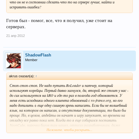
что он не в состоянии сделать что то на сервере лучше, найти и
исправить ошибки?
Готов был - помог, все, что я получил, уже стоит на
серверах.
21 апр 2012
ShadowFlash
Member
akrus сказал(а):
↑
Стоп-стоп-стоп. Не надо путать RoLoader и патчер, который
используют корейцы. Первый давно загнулся, да, второй же стоит у нас -
до сих используется на kRO и где-то раз в полгода-год обновляется. У
меня есть исходники одного клиента обновлений с ro-france.org, но его
надо допилить + еще одну сишную хрень написать. Если бы не волшебный
язык, на котором он написан, и отсутствие документации, то было бы
проще. Но, в целом, апдейты он качает и игру запускает, но времени на
отладку все равно пока нет. Когда-то я еще собирался поставить
NeonCube, парочку багов там нашел, отписал разработчикам, даже
Нажмите, чтобы раскрыть...
пообщался с ними в ирке, но спустя пару месяцев проект помер. Честно -
не видел ни одного нормального патчера с тех пор. Если есть примеры - в