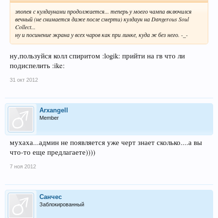
эпопея с кулдаунами продолжается... теперь у моего чампа включился
вечный (не снимается даже после смерти) кулдаун на Dangerous Soul
Collect...
ну и посинение экрана у всех чаров как при линке, куда ж без него. -_-
ну,пользуйся колл спиритом :logik: прийти на гв что ли
подиспелить :ike:
31 окт 2012
Arxangell
Member
мухаха...админ не появляется уже черт знает сколько....а вы
что-то еще предлагаете))))
7 ноя 2012
Санчес
Заблокированный