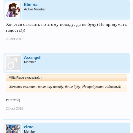
Elmiria
Active Member
Хочется съязвить по этому поводу, да не буду) Не придумать
гадость)))
25 окт 2012
Arxangell
Member
Millia Rage сказал(а):
↑
Хочется съязвить по этому поводу, да не буду) Не придумать гадость)))
съязви)
25 окт 2012
cirno
Member