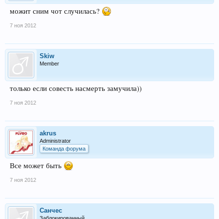
можит сним чот случилась?
7 ноя 2012
Skiw
Member
только если совесть насмерть замучила))
7 ноя 2012
akrus
Administrator
Команда форума
Все может быть
7 ноя 2012
Санчес
Заблокированный