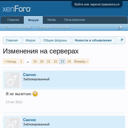
Войти или зарегистрироваться
Главная
Media
Пользователи
Форум
Поиск сообщений
Последние сообщения
Главная
Форум
Общие форумы
Новости и объявления
Изменения на серверах
< Назад
1
←
19
20
21
22
23
24
Вперёд >
Санчес
Заблокированный
Я не вылетаю
13 окт 2012
Санчес
Заблокированный