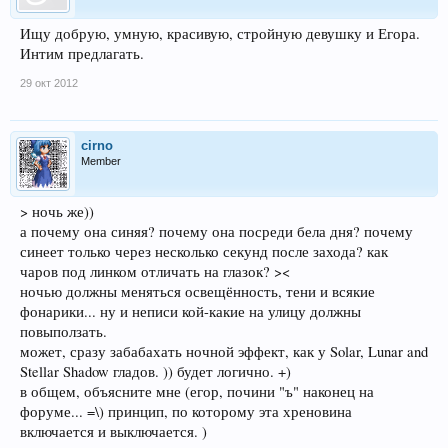
Ищу добрую, умную, красивую, стройную девушку и Егора.
Интим предлагать.
29 окт 2012
cirno
Member
> ночь же))
а почему она синяя? почему она посреди бела дня? почему
синеет только через несколько секунд после захода? как
чаров под линком отличать на глазок? ><
ночью должны меняться освещённость, тени и всякие
фонарики... ну и неписи кой-какие на улицу должны
повыползать.
может, сразу забабахать ночной эффект, как у Solar, Lunar and
Stellar Shadow гладов. )) будет логично. +)
в общем, объясните мне (егор, почини "ъ" наконец на
форуме... =\) принцип, по которому эта хреновина
включается и выключается. )