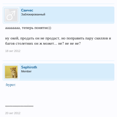
Санчес
Заблокированный
аааааааа, теперь понятно))
ну окей, продать он не продаст, но поправить пару скиллов и
багов столетних он ж может... не? не не не?
18 окт 2012
Sephiroth
Member
:hyper:
просто клацни по смайлику
20 окт 2012