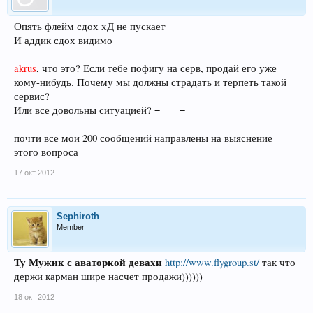
Опять флейм сдох хД не пускает
И аддик сдох видимо
akrus
, что это? Если тебе пофигу на серв, продай его уже
кому-нибудь. Почему мы должны страдать и терпеть такой
сервис?
Или все довольны ситуацией? =____=
почти все мои 200 сообщений направлены на выяснение
этого вопроса
17 окт 2012
Sephiroth
Member
Ту Мужик с аваторкой девахи
http://www.flygroup.st/
так что
держи карман шире насчет продажи))))))
18 окт 2012