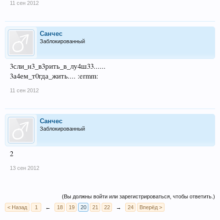
11 сен 2012
Санчес
Заблокированный
3сли_н3_в3рить_в_лу4ш33......
3а4ем_т0гда_жить.... :ermm:
11 сен 2012
Санчес
Заблокированный
2
13 сен 2012
(Вы должны войти или зарегистрироваться, чтобы ответить.)
< Назад
1
←
18
19
20
21
22
→
24
Вперёд >