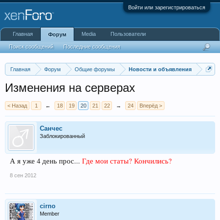
Войти или зарегистрироваться
Главная
Media
Пользователи
Форум
Поиск сообщений
Последние сообщения
Главная
Форум
Общие форумы
Новости и объявления
Изменения на серверах
< Назад
1
←
18
19
20
21
22
→
24
Вперёд >
Санчес
Заблокированный
А я уже 4 день прос...
Где мои статы? Кончились?
8 сен 2012
cirno
Member