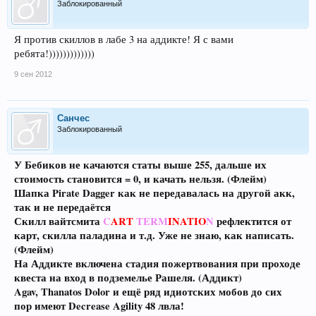
Заблокированный
Я против скиллов в лабе 3 на аддикте! Я с вами
ребята!)))))))))))))
9 сен 2012
Санчес
Заблокированный
У Бебиков не качаются статы выше 255, дальше их
стоимость становится = 0, и качать нельзя. (Флейм)
Шапка Pirate Dagger как не передавалась на другой акк,
так и не передаётся
Скилл вайтсмита
C
ART
TERM
INATIO
N
рефлектится от
карт, скилла паладина и т.д. Уже не знаю, как написать.
(Флейм)
На Аддикте включена стадия пожертвования при проходе
квеста на вход в подземелье Рашеля. (Аддикт)
Agav, Thanatos Dolor и ещё ряд идиотских мобов до сих
пор имеют Decrease Agility 48 лвла!