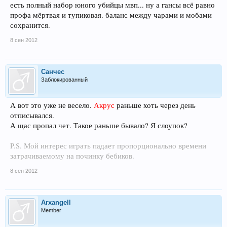
есть полный набор юного убийцы мвп... ну а гансы всё равно
профа мёртвая и тупиковая. баланс между чарами и мобами
сохранится.
8 сен 2012
Санчес
Заблокированный
А вот это уже не весело.
Акрус
раньше хоть через день
отписывался.
А щас пропал чет. Такое раньше бывало? Я слоупок?
P.S. Мой интерес играть падает пропорционально времени
затрачиваемому на починку бебиков.
8 сен 2012
Arxangell
Member