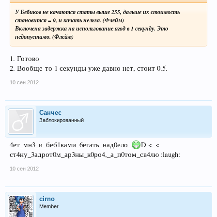
У Бебиков не качаются статы выше 255, дальше их стоимость
становится = 0, и качать нельзя. (Флейм)
Включена задержка на использование ягод в 1 секунду. Это
недопустимо. (Флейм)
1. Готово
2. Вообще-то 1 секунды уже давно нет, стоит 0.5.
10 сен 2012
Санчес
Заблокированный
4ет_мн3_и_беб1ками_6егать_над0ело_
D <_<
ст4ну_3адрот0м_ар3ны_к0ро4,_а_п0том_св4лю :laugh:
10 сен 2012
cirno
Member