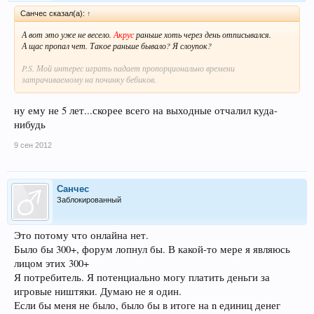
Санчес сказал(а):
↑
А вот это уже не весело.
Акрус
раньше хоть через день отписывался.
А щас пропал чет. Такое раньше бывало? Я слоупок?
P.S. Мой интерес играть падает пропорционально времени
затрачиваемому на починку бебиков.
ну ему не 5 лет...скорее всего на выходные отчалил куда-
нибудь
9 сен 2012
Санчес
Заблокированный
Это потому что онлайна нет.
Было бы 300+, форум лопнул бы. В какой-то мере я являюсь
лицом этих 300+
Я потребитель. Я потенциально могу платить деньги за
игровые ништяки. Думаю не я один.
Если бы меня не было, было бы в итоге на n единиц денег