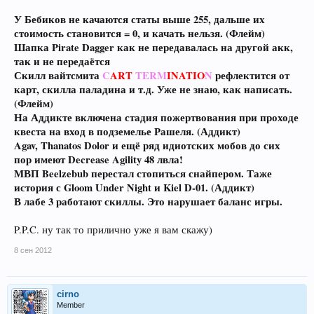
У Бебиков не качаются статы выше 255, дальше их
стоимость становится = 0, и качать нельзя. (Флейм)
Шапка Pirate Dagger как не передавалась на другой акк,
так и не передаётся
Скилл вайтсмита
C
ART
TERM
INATIO
N
рефлектится от
карт, скилла паладина и т.д. Уже не знаю, как написать.
(Флейм)
На Аддикте включена стадия пожертвования при проходе
квеста на вход в подземелье Рашеля. (Аддикт)
Agav, Thanatos Dolor и ещё ряд идиотских мобов до сих
пор имеют Decrease Agility 48 лвла!
МВП Beelzebub перестал стопиться снайпером. Таже
история с Gloom Under Night и Kiel D-01. (Аддикт)
В лабе 3 работают скиллы. Это нарушает баланс игры.
P.P.C. ну так то прилично уже я вам скажу)
8 сен 2012
cirno
Member