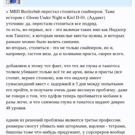
> МВП Beelzebub перестал стопиться снайпером. Таже
история с Gloom Under Night и Kiel D-01. (Аддикт)
уточняю: да, перестали стопиться все подряд.
то есть, во-первых, все - это включая таких мвп как Нидхогр
или Танатос, к которым некислые квесты нужны, и которых
раньше можно было валить снипами.
во-вторых, стопиться - это не только снайпером, но и,
например, гастом виза. да и холиками приста, скорее всего.
добавляем к этому тот факт, что тех же глума и танатоса
толком убивают только всё те же арчи, визы и присты (все
стопят, вернее стопили), или что нидхогр имеет
сумасшедший квест с задержкой в 3 дня между попытками
его пройти, и получаем очень даже весомую проблему. даже
не говоря о том, что пд/фли теперь пробивается мобами в
разы легче, и что саммоны глума и танатоса кидают дикриз
48 уровня.
одним из решений проблемы являются третьи профессии.
ренжеры смогут убивать мвп штормами, варлоки - тетрами,
бишопы тоже что-нибудь придумают, у сорсереров вообще