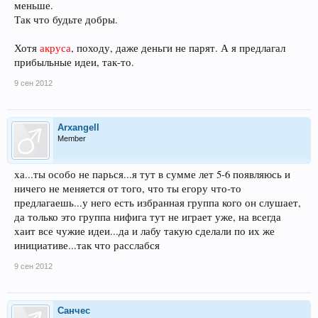
меньше.
Так что будьте добры.
Хотя
акруса
, походу, даже деньги не парят. А я предлагал
прибыльные идеи, так-то.
9 сен 2012
Arxangell
Member
ха...ты особо не парься...я тут в сумме лет 5-6 появляюсь и
ничего не меняется от того, что ты егору что-то
предлагаешь...у него есть избранная группа кого он слушает,
да только это группа нифига тут не играет уже, на всегда
хаит все чужие идеи...да и лабу такую сделали по их же
инициативе...так что расслабся
9 сен 2012
Санчес