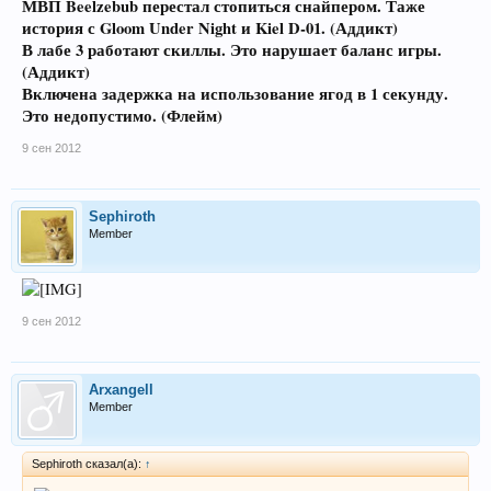
МВП Beelzebub перестал стопиться снайпером. Таже
история с Gloom Under Night и Kiel D-01. (Аддикт)
В лабе 3 работают скиллы. Это нарушает баланс игры.
(Аддикт)
Включена задержка на использование ягод в 1 секунду.
Это недопустимо. (Флейм)
9 сен 2012
Sephiroth
Member
9 сен 2012
Arxangell
Member
Sephiroth сказал(а):
↑