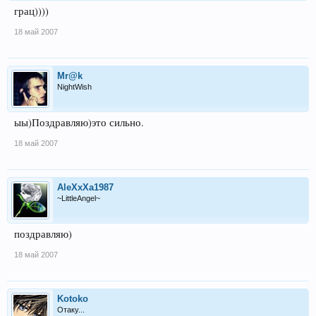
грац))))
18 май 2007
Mr@k
NightWish
ыы)Поздравляю)это сильно.
18 май 2007
AleXxXa1987
~LittleAngel~
поздравляю)
18 май 2007
Kotoko
Отаку...