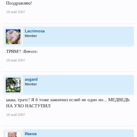
Поздравляю!
18 май 2007
Lacrimosa
Member
ТРЯМ!! :flowers:
18 май 2007
asgard
Member
ыыы, гратс! Я б тоже закончил еслиб не одно но... МЕДВЕДЬ
НА УХО НАСТУПИЛ
18 май 2007
Иаков