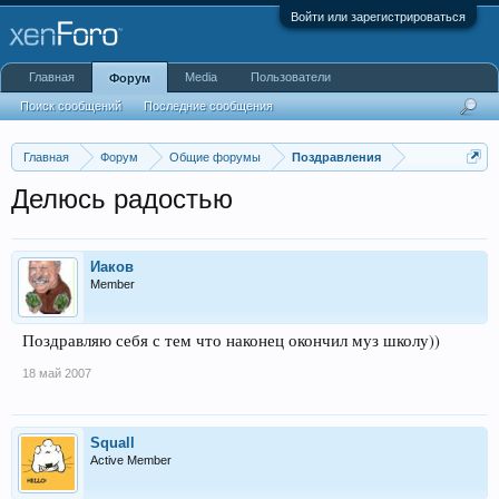
Войти или зарегистрироваться
Главная
Media
Пользователи
Форум
Поиск сообщений
Последние сообщения
Главная
Форум
Общие форумы
Поздравления
Делюсь радостью
Иаков
Member
Поздравляю себя с тем что наконец окончил муз школу))
18 май 2007
Squall
Active Member