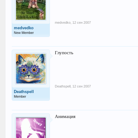
medvedko
,
12 сен 2007
medvedko
New Member
Глупость
Deathspell
,
12 сен 2007
Deathspell
Member
Анимация