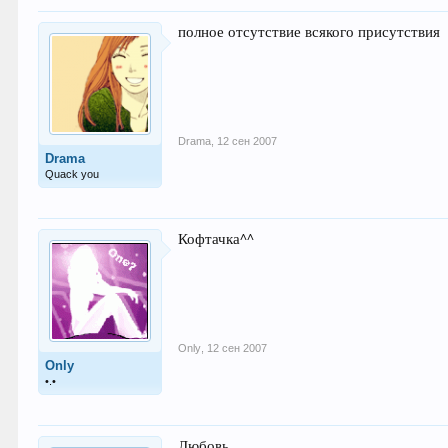
полное отсутствие всякого присутствия
Drama
,
12 сен 2007
Drama
Quack you
Кофтачка^^
Only
,
12 сен 2007
Only
•.•
Любовь...