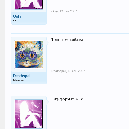
Only
,
12 сен 2007
Only
•.•
Тонны мокийажа
Deathspell
,
12 сен 2007
Deathspell
Member
Гиф формат Х_х