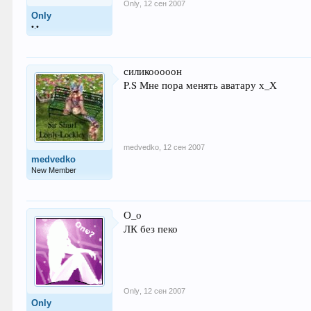
Only
,
12 сен 2007
Only
•.•
силикооооон
P.S Мне пора менять аватару х_Х
medvedko
,
12 сен 2007
medvedko
New Member
О_о
ЛК без пеко
Only
,
12 сен 2007
Only