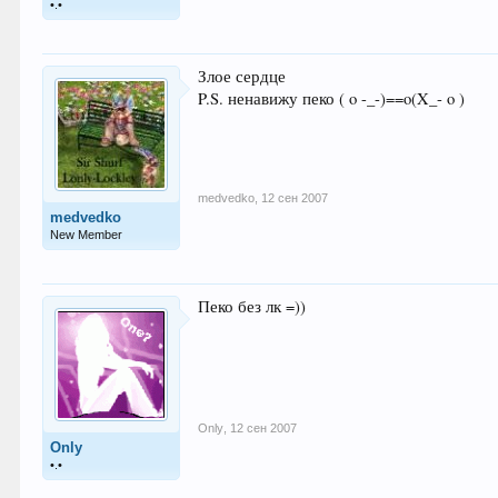
•.•
Злое сердце
P.S. ненавижу пеко ( o -_-)==o(X_- o )
medvedko
,
12 сен 2007
medvedko
New Member
Пеко без лк =))
Only
,
12 сен 2007
Only
•.•