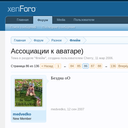
Главная
Media
Пользователи
Форум
Поиск сообщений
Последние сообщения
Главная
Форум
Разное
Флейм
Ассоциации к аватаре)
Тема в разделе "
Флейм
", создана пользователем
Cherry
,
11 мар 2006
.
Страница 86 из 136
< Назад
1
←
84
85
86
87
88
→
136
Вперё
Бездна оО
medvedko
,
12 сен 2007
medvedko
New Member