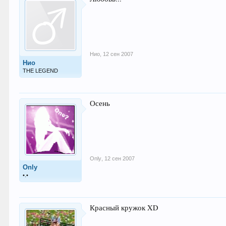
Нио
,
12 сен 2007
Нио
THE LEGEND
Осень
Only
,
12 сен 2007
Only
•.•
Красный кружок XD