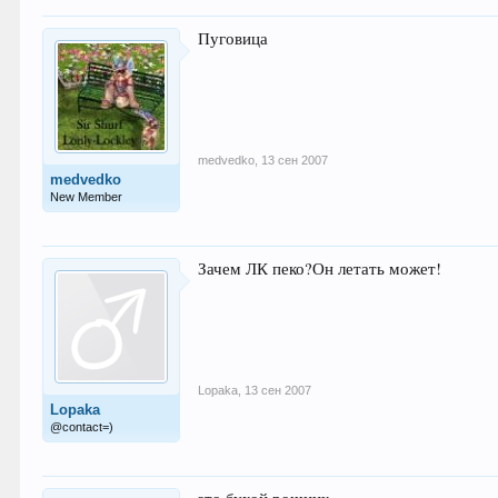
Пуговица
medvedko
,
13 сен 2007
medvedko
New Member
Зачем ЛК пеко?Он летать может!
Lopaka
,
13 сен 2007
Lopaka
@contact=)