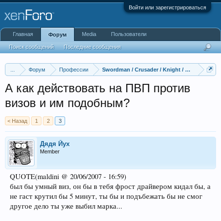
Войти или зарегистрироваться
Главная
Media
Пользователи
Форум
Поиск сообщений
Последние сообщения
...
Форум
Профессии
Swordman / Crusader / Knight / Paladin / Lor
А как действовать на ПВП против
визов и им подобным?
< Назад
1
2
3
Дядя Йух
Member
QUOTE(maldini @ 20/06/2007 - 16:59)
был бы умный виз, он бы в тебя фрост драйвером кидал бы, а
не гаст крутил бы 5 минут, ты бы и подъбежать бы не смог
другое дело ты уже выбил марка...