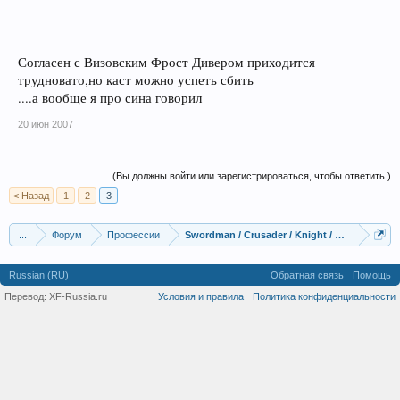
Согласен с Визовским Фрост Дивером приходится
трудновато,но каст можно успеть сбить
....а вообще я про сина говорил
20 июн 2007
(Вы должны войти или зарегистрироваться, чтобы ответить.)
< Назад
1
2
3
...
Форум
Профессии
Swordman / Crusader / Knight / Paladin / Lor
Russian (RU)
Обратная связь
Помощь
Перевод:
XF-Russia.ru
Условия и правила
Политика конфиденциальности