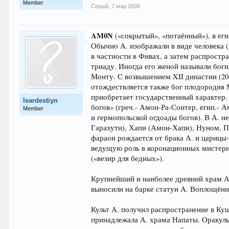
Member
Серый
,
7 мар 2006
AM0N
(«сокрытый», «потаённый»), в ег
Обычно А. изображали в виде человека (
в частности в Фивах, а затем распростр
триаду. Иногда его женой называли бог
Монту. С возвышением XII династии (20-1
отождествляется также бог плодородия Ми
приобретает государственный характер. 
leardestiyn
богов» (греч.- Амон-Ра-Сонтер, егип.- А
Member
и гермопольской огдоады богов). В А. н
Гарахути), Хапи (Амон-Хапи), Нуном, Пт
фараон рождается от брака А. и царицы-м
ведущую роль в коронационных мистерия
(«везир для бедных»).
Крупнейший и наиболее древний храм А.
выносили на барке статуи А. Воплощённо
Культ А. получил распространение в Ку
принадлежала А. храма Напаты. Оракулы