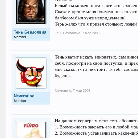
Белый ты можеш писать все что захочеш
Скажем проше меня поимели и эксплотир
балбесом был хуже непридумаеш(
Терь жалко что я привел стольких людей
Тень Безмолвия
Тень Безмолвия
,
7 мар 2006
Member
Тень хватит искать виноватых, сам вино
себя, посмотри на свои поступки, и пре
мне сказали что не стоит, тк тебя слова
будешь.
Nevermind
,
7 мар 2006
Nevermind
Member
На данном сервере у меня есть абсолютн
1. Возможность закрыть его в любой мо
2. Возможность устанавливать какие-ли