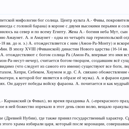
ипетской мифологии бог солнца. Центр культа А.- Фивы, покровител
иногда с головой барана) в короне с двумя высокими перьями и со
анилось на север и по всему Египту. Жена А.- богиня неба Мут, сын
иню Амаунет. А. и Амаунет - одна из четырёх пар гермопольской о
8 вв. до н. э.) А. отождествляется с ним (Амон-Ра-Монту) и вскоре
н. В эпоху XVIII (Фиванской) династии Нового царства (16-14 вв. д
А. отождествляют с богом солнца Ра (Амон-Ра, впервые это имя вст
мон-Ра-несут-нечер), считается богом-творцом, создавшим всё суще
евидимо (что следует из самого его имени) существуют все боги, л
ахом, Хепри, Себеком, Хнумом и др. С А. связано обожествление ф
атери, к которой бог является в образе её мужа). А. и фараон един
х. Он дарует победы войску фараона. А. почитается и как мудрый
- Карнакский (в Фивах), во время праздника А. («прекрасного пра
е в ней божество изрекало в этот день свою волю, вещало оракулы
ше (Древней Нубии), где также принял государственный характер. 
 этого храма избирали царя, который после коронации, совершавш