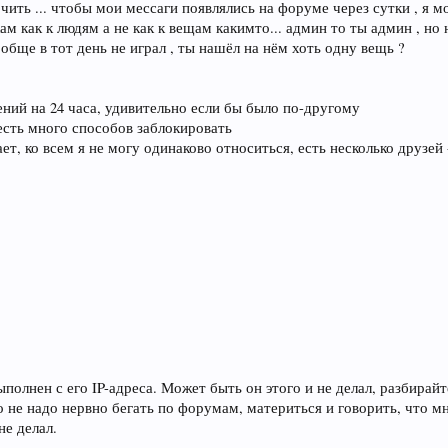
очить ... чтобы мои мессаги появлялись на форуме через сутки , я м
окам как к людям а не как к вещам какимто... админ то ты админ , но
обще в тот день не играл , ты нашёл на нём хоть одну вещь ?
ний на 24 часа, удивительно если бы было по-другому
 есть много способов заблокировать
ет, ко всем я не могу одинаково относиться, есть несколько друзей 
полнен с его IP-адреса. Может быть он этого и не делал, разбирайт
 не надо нервно бегать по форумам, материться и говорить, что мн
не делал.