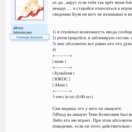
ах да...акрус если тебя так прёт меня бл
ненадо .... и старайся относиться к игр
сведению Буля ни кого не взламывал и во
akrus
1) я отключал возможность ввода сообще
Administrator
2) регистрируйся, я заблокирую сессии,
Команда форума
3) мне абсолютно все равно кто что дума
4)
+----------+
| name |
+----------+
| Бульбеня |
| ЮКОС |
| Аkrus |
+----------+
3 rows in set (0.00 sec)
Сам видишь что у него на аккаунте.
5)Вход на аккаунт Тени Безмолвия был вы
Либо кто им играет. При этом абсолютно
поведение, если он этого действительно 