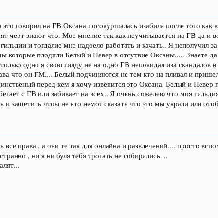
 это говорил на ГВ Оксана посокуршалась изабила после того как в
ят черт знают что. Мое мнение так как неучитывается на ГВ да и 
гильдии и тогдалие мне надоело работать и качать.. Я неполучил за
ы которые плодили Белый и Невер в отсутвие Оксаны..... Знаете д
ю только одно я свою гилду не на одно ГВ непокидал иза скандалов 
ва что он ГМ.... Белый подчиняются не тем кто на пливал и пришел
 Единственый перед кем я хочу извенится это Оксана. Белый и Невер
убегает с ГВ или забивает на всех.. Я очень сожелею что моя гильд
ь и защетить чтоы не кто немог сказать что это мы украли или ото
ть все права , а они те так для онлайна и развлечений.... просто 
странно , ни я ни буля тебя трогать не собирались....
алят...