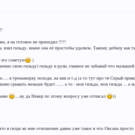
!!
а, я на готовое не приходил !!!!!
, взял гильду, иначе она её простобы удалила. Такому дебилу как т
 это советую
)
именно свою гильду) гильду и рули, главное не забывай что малыше
..... в тренажорку походи, на кик и т.д (а то тут про тя Серый при
ю срывать меньше будет....... а то : моя гильда, моя гильда ... а 
итами
....ну да Невер по этому вопросу уже отписал
))
что в гилде ко мне отношение давно уже такое и что Оксана просто