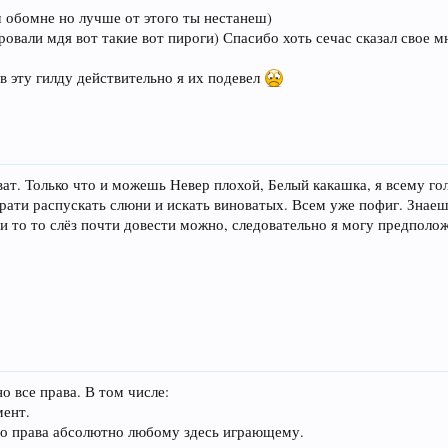
 обомне но лучше от этого ты нестанеш)
овали мдя вот такие вот пироги) Спасибо хоть сечас сказал свое м
 в эту гилду действительно я их подевел
ват. Только что и можешь Невер плохой, Белый какашка, я всему го
крати распускать слюни и искать виноватых. Всем уже пофиг. Знаеш
ми то то слёз почти довести можно, следовательно я могу предполож
о все права. В том числе:
мент.
бо права абсолютно любому здесь играющему.