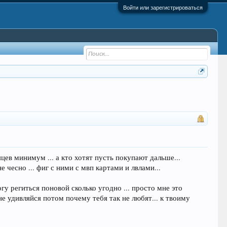
Войти или зарегистрироваться
яцев минимум ... а кто хотят пусть покупают дальше...
 чесно ... фиг с ними с мвп картами и лвлами...
огу региться поновой сколько угодно ... просто мне это
 не удивляйся потом почему тебя так не любят... к твоиму