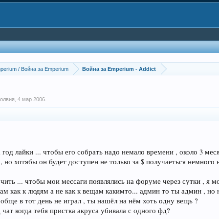
perium / Война за Emperium
Война за Emperium - Addict
молвия
,
4 мар 2006
.
год лайки ... чтобы его собрать надо немало времени , около 3 мес
 но хотябы он будет доступен не только за $ получаеться немного не
очить ... чтобы мои мессаги появлялись на форуме через сутки , я м
окам как к людям а не как к вещам какимто... админ то ты админ , но
обще в тот день не играл , ты нашёл на нём хоть одну вещь ?
чат когда тебя пристка акруса убивала с одного фд?