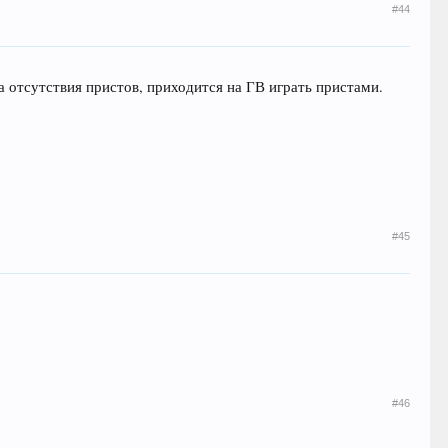
#44
зза отсутствия пристов, приходится на ГВ играть пристами.
#45
#46