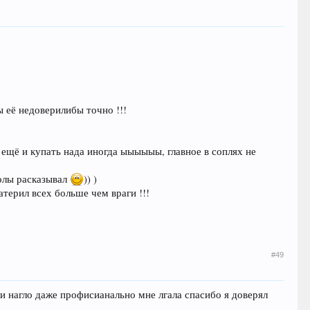
ы её недоверилибы точно !!!
й ещё и купать нада иногда ыыыыыы, главное в соплях не
колы расказывал
)) )
материл всех больше чем враги !!!
#49
 и нагло даже профисианально мне лгала спасибо я доверял