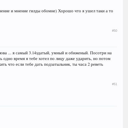
нение и мнение гилды обомне) Хорошо что я ушел таки а то
#50
лова ... я самый 3.14здатый, умный и обиженый. Посотри на
ь одно время я тебе хотел по лицу даже ударить, но потом
ить что если тебе дать подзатыльник, ты часа 2 реветь
#51