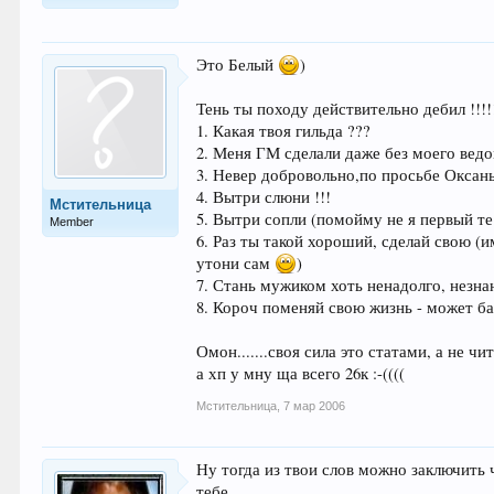
Это Белый
)
Тень ты походу действительно дебил !!!!
1. Какая твоя гильда ???
2. Меня ГМ сделали даже без моего ведом
3. Невер добровольно,по просьбе Оксаны
4. Вытри слюни !!!
Мстительница
5. Вытри сопли (помойму не я первый те
Member
6. Раз ты такой хороший, сделай свою (
утони сам
)
7. Стань мужиком хоть ненадолго, незнаю
8. Короч поменяй свою жизнь - может башн
Омон.......своя сила это статами, а не ч
а хп у мну ща всего 26к :-((((
Мстительница
,
7 мар 2006
Ну тогда из твои слов можно заключить 
тебе.......