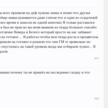
ы всех призвали на деф чужова замка я понял что друзья
вобще невыслушивается даже считая что я один из создатилей
 все время и запасов не одной шмотки) Я только раставался
а я был не прав но вы меня выжили из гилды большое спасибо
в отличие Невера и Белого который просто на нас забивает
 на готовое.... Я работал чтобы моя гилда росла и процветала
 пришли на готовое и решили что они ГМ эт прикольно но
ия опустилась на такой уровень когда мы отбираем чужое... Я
брали.
#47
вспоминаю почему ты не пришёл на последнюю сходку и что
#48