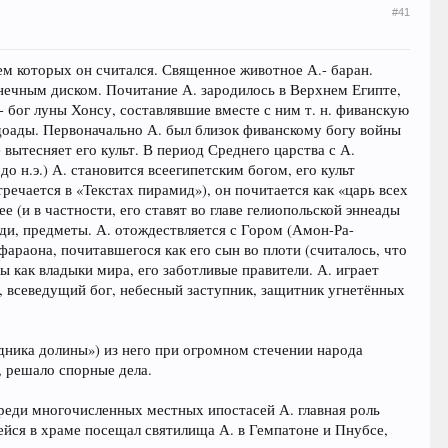
#41
ем которых он считался. Священное животное А.- баран.
лнечным диском. Почитание А. зародилось в Верхнем Египте,
 - бог луны Хонсу, составлявшие вместе с ним т. н. фиванскую
гдоады. Первоначально А. был близок фиванскому богу войны
 вытесняет его культ. В период Среднего царства с А.
о н.э.) А. становится всеегипетским богом, его культ
речается в «Текстах пирамид»), он почитается как «царь всех
е (и в частности, его ставят во главе гелиопольской эннеады
юди, предметы. А. отождествляется с Гором (Амон-Ра-
араона, почитавшегося как его сын во плоти (считалось, что
ы как владыки мира, его заботливые правители. А. играет
, всеведущий бог, небесный заступник, защитник угнетённых
здника долины») из него при огромном стечении народа
, решало спорные дела.
Среди многочисленных местных ипостасей А. главная роль
ейся в храме посещал святилища А. в Гемпатоне и Пнубсе,