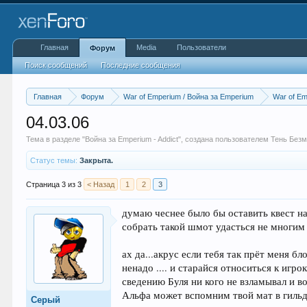
Главная
Media
Пользователи
Форум
Поиск сообщений
Последние сообщения
Главная
Форум
War of Emperium / Война за Emperium
War of Em
04.03.06
Тема в разделе "
Война за Emperium - Addict
", создана пользователем
Тень Без
Статус темы:
Закрыта.
Страница 3 из 3
< Назад
1
2
3
думаю чеснее было бы оставить квест на 
собрать такой шмот удасться не многим ,
ах да...акрус если тебя так прёт меня бл
ненадо .... и старайся относиться к игр
сведению Буля ни кого не взламывал и во
Альфа может вспомним твой мат в гильд 
Серый