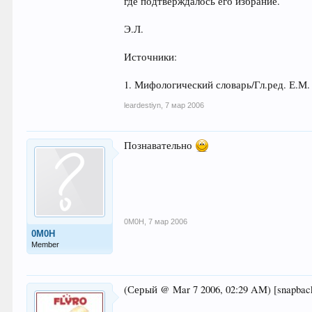
где подтверждалось его избрание.
Э.Л.
Источники:
1. Мифологический словарь/Гл.ред. Е.М. 
leardestiyn
,
7 мар 2006
Познавательно
0M0H
,
7 мар 2006
0M0H
Member
(Серый @ Mar 7 2006, 02:29 AM) [snapback