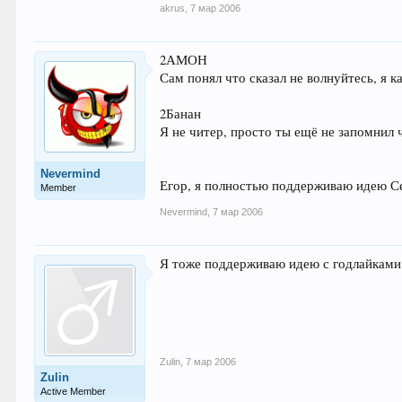
akrus
,
7 мар 2006
2АМОН
Сам понял что сказал не волнуйтесь, я к
2Банан
Я не читер, просто ты ещё не запомнил 
Nevermind
Егор, я полностью поддерживаю идею С
Member
Nevermind
,
7 мар 2006
Я тоже поддерживаю идею с годлайками..
Zulin
,
7 мар 2006
Zulin
Active Member