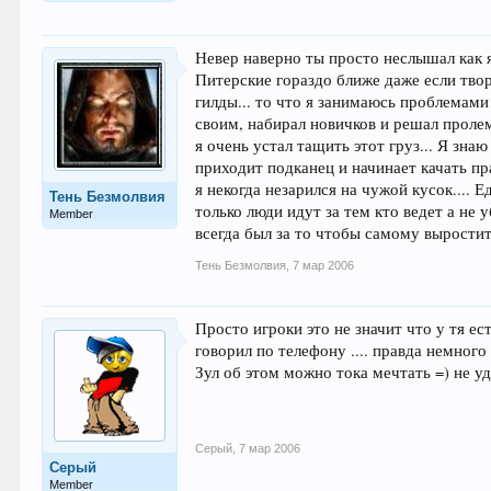
Невер наверно ты просто неслышал как я
Питерские гораздо ближе даже если твор
гилды... то что я занимаюсь проблемами 
своим, набирал новичков и решал пролем
я очень устал тащить этот груз... Я зна
приходит подканец и начинает качать пра
я некогда незарился на чужой кусок....
Тень Безмолвия
только люди идут за тем кто ведет а не 
Member
всегда был за то чтобы самому выростит
Тень Безмолвия
,
7 мар 2006
Просто игроки это не значит что у тя ес
говорил по телефону .... правда немного 
Зул об этом можно тока мечтать =) не уд
Серый
,
7 мар 2006
Серый
Member