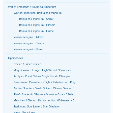
War of Emperium / Война за Emperium
War of Emperium / Война за Emperium
Война за Emperium - Addict
Война за Emperium - Classic
Война за Emperium - Flame
Уголок гильдий - Addict
Уголок гильдий - Classic
Уголок гильдий - Flame
Профессии
Novice / Super Novice
Mage / Wizard / Sage / High Wizard / Professor
Acolyte / Priest / Monk / High Priest / Champion
Swordman / Crusader / Knight / Paladin / Lord Knig
Archer / Hunter / Bard / Sniper / Clown / Dancer /
Thief / Assassin / Rogue / Assassin Cross / Stalk
Merchant / Blacksmith / Alchemist / Whitesmith / C
Taekwon / Soul Linker / Star Gladiator
Ninja / Gunslinger