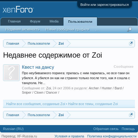
Войти или зарегистрироваться
Главная
Форум
Media
Пользователи
Недавняя активность
Новые сообщения профиля
...
Главная
Пользователи
Zoi
Недавнее содержимое от Zoi
Квест на дансу
Сообщение
Про неубиваемого поринга: прилась с ним парилась, но все-таки он
убился. А убился он как ни странно только после того, как я сошла с
танцпола. Не...
Сообщение от:
Zoi
,
24 окт 2006
в разделе:
Archer / Hunter / Bard /
Sniper / Clown / Dancer /
Найти все сообщения, созданные Zoi
Найти все темы, созданные Zoi
Главная
Пользователи
Zoi
Russian (RU)
Обратная связь
Помощь
Перевод:
XF-Russia.ru
Условия и правила
Политика конфиденциальности