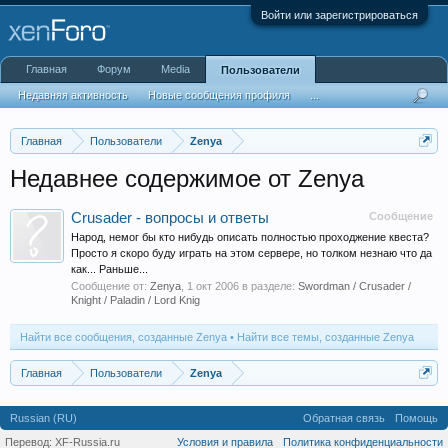
Войти или зарегистрироваться
Главная
Форум
Media
Пользователи
Недавняя активность
Новые сообщения профиля
...
Главная
Пользователи
Zenya
Недавнее содержимое от Zenya
Crusader - вопросы и ответы
Сообщение
Народ, немог бы кто нибудь описать полностью проходжение квеста?
Просто я скоро буду играть на этом сервере, но толком незнаю что да
как... Раньше...
Сообщение от:
Zenya
,
1 окт 2006
в разделе:
Swordman / Crusader /
Knight / Paladin / Lord Knig
Найти все сообщения, созданные Zenya
Найти все темы, созданные Zenya
Главная
Пользователи
Zenya
Russian (RU)
Обратная связь
Помощь
Перевод:
XF-Russia.ru
Условия и правила
Политика конфиденциальности