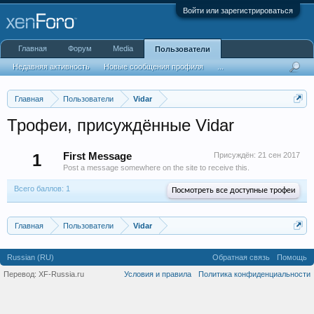
Войти или зарегистрироваться
Главная
Форум
Media
Пользователи
Недавняя активность
Новые сообщения профиля
...
Главная
Пользователи
Vidar
Трофеи, присуждённые Vidar
1
First Message
Присуждён:
21 сен 2017
Post a message somewhere on the site to receive this.
Всего баллов: 1
Посмотреть все доступные трофеи
Главная
Пользователи
Vidar
Russian (RU)
Обратная связь
Помощь
Перевод:
XF-Russia.ru
Условия и правила
Политика конфиденциальности