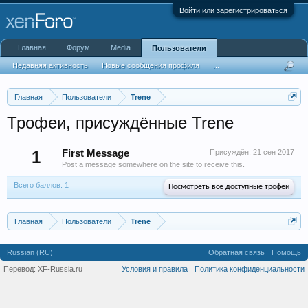
Войти или зарегистрироваться
Главная
Форум
Media
Пользователи
Недавняя активность
Новые сообщения профиля
...
Главная
Пользователи
Trene
Трофеи, присуждённые Trene
1
First Message
Присуждён:
21 сен 2017
Post a message somewhere on the site to receive this.
Всего баллов: 1
Посмотреть все доступные трофеи
Главная
Пользователи
Trene
Russian (RU)
Обратная связь
Помощь
Перевод:
XF-Russia.ru
Условия и правила
Политика конфиденциальности