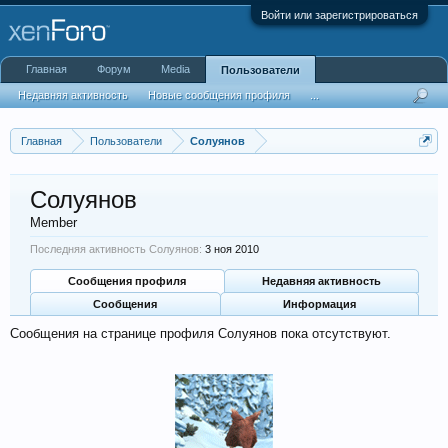
Войти или зарегистрироваться
Главная
Форум
Media
Пользователи
Недавняя активность
Новые сообщения профиля
...
Главная
Пользователи
Солуянов
Солуянов
Member
Последняя активность Солуянов:
3 ноя 2010
Сообщения профиля
Недавняя активность
Сообщения
Информация
Сообщения на странице профиля Солуянов пока отсутствуют.