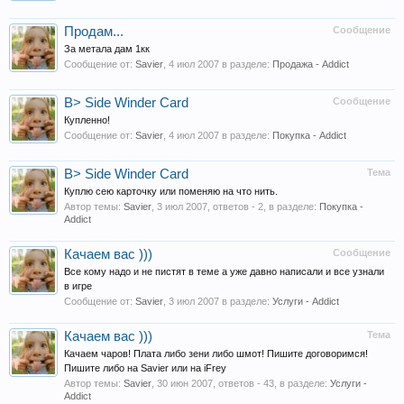
Продам...
Сообщение
За метала дам 1кк
Сообщение от:
Savier
,
4 июл 2007
в разделе:
Продажа - Addict
B> Side Winder Card
Сообщение
Купленно!
Сообщение от:
Savier
,
4 июл 2007
в разделе:
Покупка - Addict
B> Side Winder Card
Тема
Куплю сею карточку или поменяю на что нить.
Автор темы:
Savier
,
3 июл 2007
, ответов - 2, в разделе:
Покупка -
Addict
Качаем вас )))
Сообщение
Все кому надо и не пистят в теме а уже давно написали и все узнали
в игре
Сообщение от:
Savier
,
3 июл 2007
в разделе:
Услуги - Addict
Качаем вас )))
Тема
Качаем чаров! Плата либо зени либо шмот! Пишите договоримся!
Пишите либо на Savier или на iFrey
Автор темы:
Savier
,
30 июн 2007
, ответов - 43, в разделе:
Услуги -
Addict