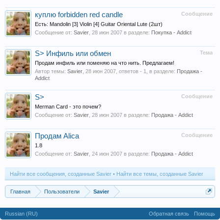
куплю forbidden red candle
Сообщение
Есть: Mandolin [3] Violin [4] Guitar Oriental Lute (2шт)
Сообщение от:
Savier
,
28 июн 2007
в разделе:
Покупка - Addict
S> Инфиль или обмен
Тема
Продам инфиль или поменяю на что нить. Предлагаем!
Автор темы:
Savier
,
28 июн 2007
, ответов - 1, в разделе:
Продажа -
Addict
S>
Сообщение
Merman Card - это почем?
Сообщение от:
Savier
,
28 июн 2007
в разделе:
Продажа - Addict
Продам Alica
Сообщение
1.8
Сообщение от:
Savier
,
24 июн 2007
в разделе:
Продажа - Addict
Найти все сообщения, созданные Savier
Найти все темы, созданные Savier
Главная
Пользователи
Savier
Russian (RU)
Обратная связь
Помощь