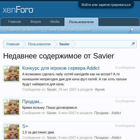
Войти или зарегистрироваться
Главная
Форум
Media
Пользователи
Недавняя активность
Новые сообщения профиля
...
Главная
Пользователи
Savier
Недавнее содержимое от Savier
Конкурс для игроков сервера Addict
Сообщение
А возможно сделать лабу хотяб наподобе как на мотре? А то
нынешняя непригодня даж для кача фул патей. А так хоть патьки
будут набиратся для кача.
Сообщение от:
Savier
,
29 окт 2007
в разделе:
Архив
Продам...
Сообщение
Крими возьму. Пиши договоримся.
Сообщение от:
Savier
,
8 июл 2007
в разделе:
Продажа - Addict
S>
Сообщение
1.5 за дестинес дам
Сообщение от:
Savier
,
8 июл 2007
в разделе:
Продажа - Addict