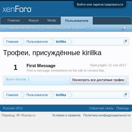
Войти или зарегистрироваться
Главная
Форум
Media
Пользователи
Недавняя активность
Новые сообщения профиля
...
Главная
Пользователи
kirillka
Трофеи, присуждённые kirillka
1
First Message
Присуждён:
21 сен 2017
Post a message somewhere on the site to receive this.
Всего баллов: 1
Посмотреть все доступные трофеи
Главная
Пользователи
kirillka
Russian (RU)
Обратная связь
Помощь
Перевод:
XF-Russia.ru
Условия и правила
Политика конфиденциальности