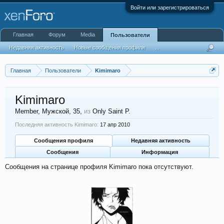
Войти или зарегистрироваться
Главная
Форум
Media
Пользователи
Недавняя активность
Новые сообщения профиля
...
Главная
Пользователи
Kimimaro
Kimimaro
Member
, Мужской, 35,
из
Only Saint P.
Последняя активность Kimimaro:
17 апр 2010
Сообщения профиля
Недавняя активность
Сообщения
Информация
Сообщения на странице профиля Kimimaro пока отсутствуют.