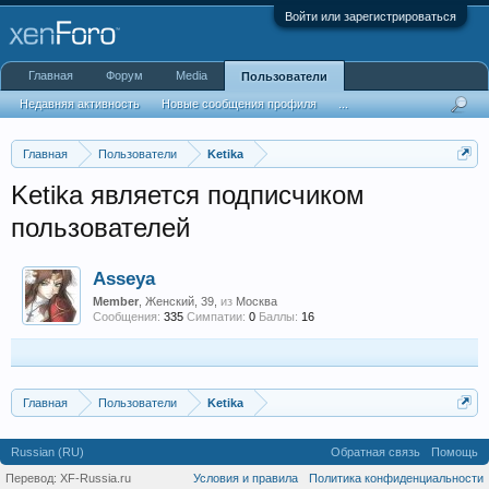
Войти или зарегистрироваться
Главная
Форум
Media
Пользователи
Недавняя активность
Новые сообщения профиля
...
Главная
Пользователи
Ketika
Ketika является подписчиком
пользователей
Asseya
Member
, Женский, 39,
из
Москва
Сообщения:
335
Симпатии:
0
Баллы:
16
Главная
Пользователи
Ketika
Russian (RU)
Обратная связь
Помощь
Перевод:
XF-Russia.ru
Условия и правила
Политика конфиденциальности