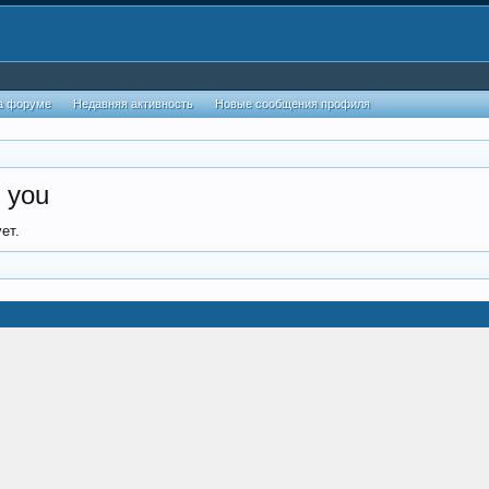
а форуме
Недавняя активность
Новые сообщения профиля
 you
ет.