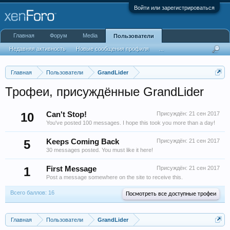
Войти или зарегистрироваться
Главная
Форум
Media
Пользователи
Недавняя активность
Новые сообщения профиля
...
Главная
Пользователи
GrandLider
Трофеи, присуждённые GrandLider
10
Can't Stop!
Присуждён:
21 сен 2017
You've posted 100 messages. I hope this took you more than a day!
5
Keeps Coming Back
Присуждён:
21 сен 2017
30 messages posted. You must like it here!
1
First Message
Присуждён:
21 сен 2017
Post a message somewhere on the site to receive this.
Всего баллов: 16
Посмотреть все доступные трофеи
Главная
Пользователи
GrandLider