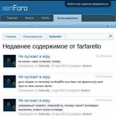
Войти или зарегистрироваться
Главная
Форум
Media
Пользователи
Недавняя активность
Новые сообщения профиля
...
Главная
Пользователи
farfarello
Недавнее содержимое от farfarello
Не пускает в игру.
Сообщение
не качал- само отлагало :sweat:
Сообщение от:
farfarello
,
20 мар 2013
в разделе:
Клиент
Не пускает в игру.
Сообщение
да в общем-то логично) на ФлайРо все баги так фиксятся)) мне
просто лень качать было..
Сообщение от:
farfarello
,
1 мар 2013
в разделе:
Клиент
Не пускает в игру.
Сообщение
уважаемые! скажите, пожалуйста, почему такое? антивирус
выключен, клиент качал в январе.
Сообщение от:
farfarello
,
28 фев 2013
в разделе:
Клиент