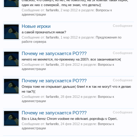
спасибо, что скинул, но нет, не помогло(( на 3х компах такая херня,
один их них с семеркой.. ппц не знаю, что делать((
Сообщение от:
farfarello
,
2 мар 2012
в разделе:
Вопросы к
администрации
Новые игроки
Сообщение
а самой прокачаться никак?
Сообщение от:
farfarello
,
1 мар 2012
в разделе:
Предложения по
работе сервера
Почему не запускается РО???
Сообщение
ничего не меняется, по-прежнему на 2007г. все заканчивается(
Сообщение от:
farfarello
,
28 фев 2012
в разделе:
Вопросы к
администрации
Почему не запускается РО???
Сообщение
Опера тоже не открывает дальше( блин! я ж так не могу!! что я делаю
не так?((
Сообщение от:
farfarello
,
28 фев 2012
в разделе:
Вопросы к
администрации
Почему не запускается РО???
Сообщение
Eto s Lisa,4erez Chrom voobwe ne otkrivaet..poprobuju s Operi..
Сообщение от:
farfarello
,
24 фев 2012
в разделе:
Вопросы к
администрации