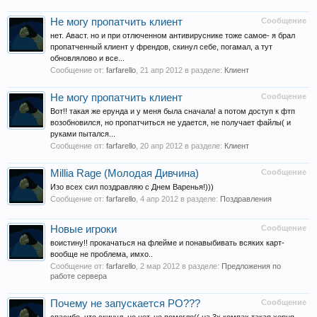
Не могу пропатчить клиент
Сообщение
нет. Аваст. но и при отлюченном антивируснике тоже самое- я брал
пропатченный клиент у френдов, скинул себе, погамал, а тут
обновлялово и все...
Сообщение от:
farfarello
,
21 апр 2012
в разделе:
Клиент
Не могу пропатчить клиент
Сообщение
Вот!! такая же ерунда и у меня была сначала! а потом доступ к фтп
возобновился, но пропатчиться не удается, не получает файлы( и
руками пытался...
Сообщение от:
farfarello
,
20 апр 2012
в разделе:
Клиент
Millia Rage (Молодая Дивчина)
Сообщение
Изо всех сил поздравляю с Днем Варенья!)))
Сообщение от:
farfarello
,
4 апр 2012
в разделе:
Поздравления
Новые игроки
Сообщение
воистину!! прокачаться на флейме и понавыбивать всяких карт-
вообще не проблема, имхо..
Сообщение от:
farfarello
,
2 мар 2012
в разделе:
Предложения по
работе сервера
Почему не запускается РО???
Сообщение