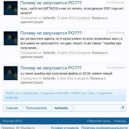
Почему не запускается РО???
Сообщение
нууу.. кагбэ вот:[ATTACH] и как тут качать, если дальше 2007 года нет
ничего?
Сообщение от:
farfarello
,
23 фев 2012
в разделе:
Вопросы к
администрации
Почему не запускается РО???
Сообщение
вы уж простите идиота, но я качал клиент из всех возможных мест, и
все равно не запускается. ни один. пишет то же самое- "ошибка при
получении...
Сообщение от:
farfarello
,
23 фев 2012
в разделе:
Вопросы к
администрации
Почему не запускается РО???
Сообщение
а у меня ошибка при получении файла от 02.04. клиент новый.
Сообщение от:
farfarello
,
5 фев 2012
в разделе:
Вопросы к
администрации
Найти все сообщения, созданные farfarello
Найти все темы, созданные
farfarello
Главная
Пользователи
farfarello
Russian (RU)
Обратная связь
Помощь
Перевод:
XF-Russia.ru
Условия и правила
Политика конфиденциальности