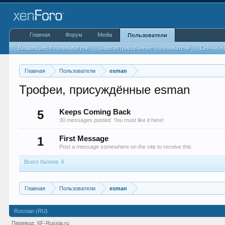
Главная
Форум
Media
Пользователи
Выдающиеся пользователи
Зарегистрированные пользователи
Сейчас н
Главная
Пользователи
esman
Трофеи, присуждённые esman
5
Keeps Coming Back
30 messages posted. You must like it here!
1
First Message
Post a message somewhere on the site to receive this.
Всего баллов: 6
Главная
Пользователи
esman
Russian (RU)
Перевод:
XF-Russia.ru