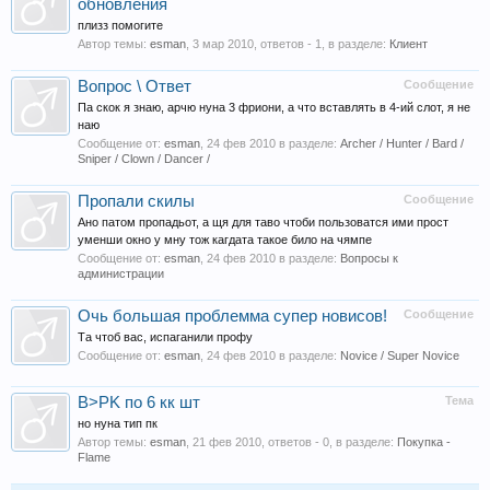
обновления
плизз помогите
Автор темы:
esman
,
3 мар 2010
, ответов - 1, в разделе:
Клиент
Вопрос \ Ответ
Сообщение
Па скок я знаю, арчю нуна 3 фриони, а что вставлять в 4-ий слот, я не
наю
Сообщение от:
esman
,
24 фев 2010
в разделе:
Archer / Hunter / Bard /
Sniper / Clown / Dancer /
Пропали скилы
Сообщение
Ано патом пропадьот, а щя для таво чтоби пользоватся ими прост
уменши окно у мну тож кагдата такое било на чямпе
Сообщение от:
esman
,
24 фев 2010
в разделе:
Вопросы к
администрации
Очь большая проблемма супер новисов!
Сообщение
Та чтоб вас, испаганили профу
Сообщение от:
esman
,
24 фев 2010
в разделе:
Novice / Super Novice
B>PK по 6 кк шт
Тема
но нуна тип пк
Автор темы:
esman
,
21 фев 2010
, ответов - 0, в разделе:
Покупка -
Flame