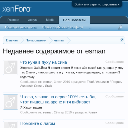
Войти или зарегистрироваться
Главная
Форум
Media
Пользователи
Недавняя активность
Новые сообщения профиля
...
Главная
Пользователи
esman
Недавнее содержимое от esman
что нуна в пуху на сина
Сообщение
Жорикен Забьйом Я своим сином Я ток с айс пикой гахну, ещьо у мну
тао 2 кили , и норм шмота а у тя мая, я пол года играю, а ти зашол 3
года тому...
Сообщение от:
esman
,
3 июл 2010
в разделе:
Thief / Assassin / Rogue /
Assassin Cross / Stalk
Что за, я знаю на серве 100% есть баг,
Сообщение
чтот пишеш на арене и тя вибивает
Я Хахол ващнт
Сообщение от:
esman
,
29 мар 2010
в разделе:
Клиент
Помогите с лагом
Сообщение