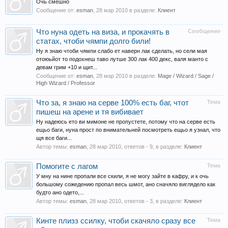
Очь смешно
Сообщение от:
esman
,
28 мар 2010
в разделе:
Клиент
Что нуна одеть на виза, и прокачять в
Сообщение
статах, чтоби чямпи долго били!
Ну я знаю чтоби чямпи слабо ет наверн лак сделать, но сели мая
отоюьйот то подохнеш таво лутше 300 лак 400 декс, валя манто с
девам грим +10 и щит...
Сообщение от:
esman
,
28 мар 2010
в разделе:
Mage / Wizard / Sage /
High Wizard / Professor
Что за, я знаю на серве 100% есть баг, чтот
Тема
пишеш на арене и тя вибивает
Ну надеюсь ето ви мимоне не пропустете, потому что на серве есть
ещьо баги, нуна прост по внимательней посмотреть ещьо я узнал, что
щя все баги...
Автор темы:
esman
,
28 мар 2010
, ответов - 9, в разделе:
Клиент
Помогите с лагом
Тема
У мну на нине пропали все скили, я не могу зайте в кафру, и к очь
большому сожедению пропал весь шмот, ано сначяло виглядело как
будто ано одето,...
Автор темы:
esman
,
28 мар 2010
, ответов - 3, в разделе:
Клиент
Кинте плизз ссилку, чтоби скачяло сразу все
Тема