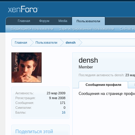
Главная
Форум
Media
Пользователи
Выдающиеся пользователи
Зарегистрированные пользователи
Сейчас н
Главная
Пользователи
densh
densh
Member
Последняя активность densh:
23 ма
Сообщения профиля
Активность:
23 мар 2009
Сообщения на странице профи
Регистрация:
9 янв 2008
Сообщения:
171
Симпатии:
0
Баллы:
16
Поделиться этой