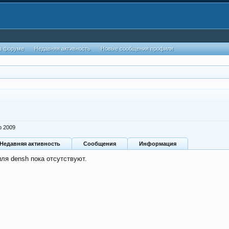
а форуме
Недавняя активность
Новые сообщения профиля
р 2009
Недавняя активность
Сообщения
Информация
ля densh пока отсутствуют.