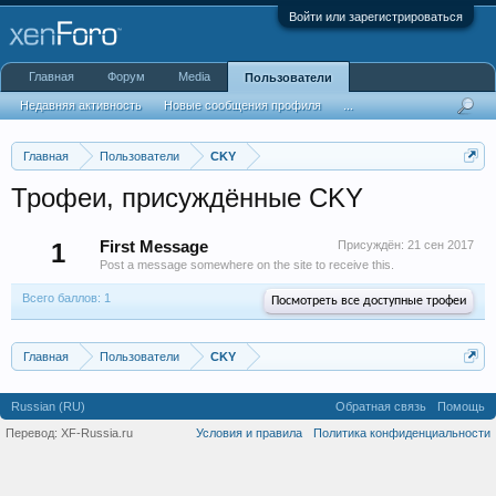
Войти или зарегистрироваться
Главная
Форум
Media
Пользователи
Недавняя активность
Новые сообщения профиля
...
Главная
Пользователи
CKY
Трофеи, присуждённые CKY
1
First Message
Присуждён:
21 сен 2017
Post a message somewhere on the site to receive this.
Всего баллов: 1
Посмотреть все доступные трофеи
Главная
Пользователи
CKY
Russian (RU)
Обратная связь
Помощь
Перевод:
XF-Russia.ru
Условия и правила
Политика конфиденциальности