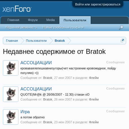
Войти или зарегистрироваться
Главная
Форум
Media
Пользователи
Недавняя активность
Новые сообщения профиля
...
Главная
Пользователи
Bratok
Недавнее содержимое от Bratok
АССОЦИАЦИИ
Сообщение
кроваваялепешкавнизугоры(чет настроение кровожадное, пойду
погуляю) =))
Сообщение от:
Bratok
,
27 июн 2007
в разделе:
Флейм
АССОЦИАЦИИ
Сообщение
QUOTE(Mr@k @ 26/06/2007 - 11:30) стакан оО
Сообщение от:
Bratok
,
26 июн 2007
в разделе:
Флейм
Игра
Сообщение
а потом обратно
Сообщение от:
Bratok
,
23 июн 2007
в разделе:
Флейм