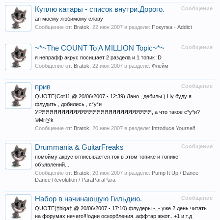
Куплю катары - список внутри.Дорого.
Сообщение
ап моему любимому слову
Сообщение от:
Bratok
,
22 июн 2007
в разделе:
Покупка - Addict
~*~The COUNT To A MILLION Topic~*~
Сообщение
я непрафф акрус посищает 2 раздела и 1 топик :D
Сообщение от:
Bratok
,
22 июн 2007
в разделе:
Флейм
прив
Сообщение
QUOTE(Cot11 @ 20/06/2007 - 12:39) Лано , дебилы ) Ну буду я
флудить , добились , с*у*и
УРЯЯЯЯЯЯЯЯЯЯЯЯЯЯЯЯЯЯЯЯЯЯЯЯЯЯЯЯ, а что такое с*у*и?
©Mr@k
Сообщение от:
Bratok
,
20 июн 2007
в разделе:
Introduce Yourself
Drummania & GuitarFreaks
Сообщение
помойму акрус отписывается ток в этом топике и топике
объявлений...
Сообщение от:
Bratok
,
20 июн 2007
в разделе:
Pump It Up / Dance
Dance Revolution / ParaParaPara
Набор в начинающую Гильдию.
Сообщение
QUOTE(†biga† @ 20/06/2007 - 17:10) флудеры -_- уже 2 день читать
на форумах нечего!!!одни оскорбления..аффтар жжот...+1 и т.д