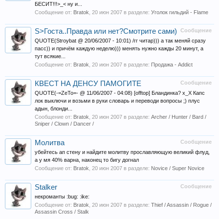
БЕСИТ!!!>_< ну и...
Сообщение от:
Bratok
,
20 июн 2007
в разделе:
Уголок гильдий - Flame
S>Госта..Правда или нет?Смотрите сами)
Сообщение
QUOTE(Stroybat @ 20/06/2007 - 10:01) /гг читар))) а так меняй сразу
пасс)) и причём каждую неделю))) менять нужно кажды 20 минут, а
тут всякие...
Сообщение от:
Bratok
,
20 июн 2007
в разделе:
Продажа - Addict
КВЕСТ НА ДЕНСУ ПАМОГИТЕ
Сообщение
QUOTE(-=ZeTo=- @ 11/06/2007 - 04:08) [offtop] Бландинка? х_Х Капс
лок выключи и возьми в руки словарь и переводи вопросы ;) плус
адын, блонди...
Сообщение от:
Bratok
,
20 июн 2007
в разделе:
Archer / Hunter / Bard /
Sniper / Clown / Dancer /
Молитва
Сообщение
убейтесь ап стену и найдите молитву прославляющую великий флуд,
а у мя 40% варна, наконец то бигу догнал
Сообщение от:
Bratok
,
20 июн 2007
в разделе:
Novice / Super Novice
Stalker
Сообщение
некроманты :bug: :ike:
Сообщение от:
Bratok
,
20 июн 2007
в разделе:
Thief / Assassin / Rogue /
Assassin Cross / Stalk